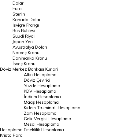
Euro Kuru
Dolar
Euro
Pound Kuru
Sterlin
Kanada Doları
Frank Kuru
İsviçre Frangı
Riyal Kuru
Rus Rublesi
Suudi Riyali
Avustralya Doları
Japon Yeni
Avustralya Doları
Danimarka Kronu Kuru
Norveç Kronu
Danimarka Kronu
Kanada Doları Kuru
İsveç Kronu
Döviz
Merkez Bankası Kurlari
Norveç Kronu Kuru
Altın Hesaplama
İsveç Kronu Kuru
Döviz Çevirici
Yüzde Hesaplama
Japon Yeni Kuru
KDV Hesaplama
İndirim Hesaplama
Serbest Piyasa Döviz Kurları
Maaş Hesaplama
Kıdem Tazminatı Hesaplama
Merkez Bankası Döviz Kurları
Zam Hesaplama
Gelir Vergisi Hesaplama
ALTIN
Mesai Hesaplama
Hesaplama
Emeklilik Hesaplama
Altın Fiyatları
Kripto Para