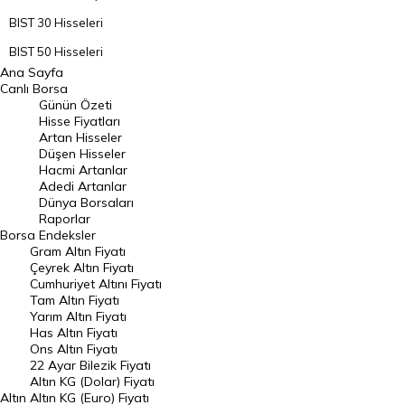
BIST 30 Hisseleri
BIST 50 Hisseleri
Ana Sayfa
BIST 100 Hisseleri
Canlı Borsa
Günün Özeti
En Çok Artan Hisseler
Hisse Fiyatları
Artan Hisseler
En Çok Düşen Hisseler
Düşen Hisseler
Hacmi Artanlar
Hacmi Artanlar
Adedi Artanlar
Geçmiş Kapanışlar
Dünya Borsaları
Raporlar
Dünya Borsaları
Borsa
Endeksler
Gram Altın Fiyatı
Raporlar
Çeyrek Altın Fiyatı
Endeksler
Cumhuriyet Altını Fiyatı
Tam Altın Fiyatı
Yarım Altın Fiyatı
DÖVİZ
Has Altın Fiyatı
Ons Altın Fiyatı
Döviz Kuru
22 Ayar Bilezik Fiyatı
Dolar Kuru
Altın KG (Dolar) Fiyatı
Altın
Altın KG (Euro) Fiyatı