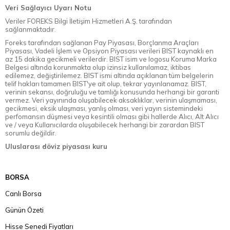
Veri Sağlayıcı Uyarı Notu
Veriler FOREKS Bilgi İletişim Hizmetleri A.Ş. tarafından
sağlanmaktadır.
Foreks tarafından sağlanan Pay Piyasası, Borçlanma Araçları
Piyasası, Vadeli İşlem ve Opsiyon Piyasası verileri BIST kaynaklı en
az 15 dakika gecikmeli verilerdir. BIST isim ve logosu Koruma Marka
Belgesi altında korunmakta olup izinsiz kullanılamaz, iktibas
edilemez, değiştirilemez. BIST ismi altında açıklanan tüm belgelerin
telif hakları tamamen BIST'ye ait olup, tekrar yayınlanamaz. BIST,
verinin sekansı, doğruluğu ve tamlığı konusunda herhangi bir garanti
vermez. Veri yayınında oluşabilecek aksaklıklar, verinin ulaşmaması,
gecikmesi, eksik ulaşması, yanlış olması, veri yayın sistemindeki
perfomansın düşmesi veya kesintili olması gibi hallerde Alıcı, Alt Alıcı
ve / veya Kullanıcılarda oluşabilecek herhangi bir zarardan BIST
sorumlu değildir.
Uluslarası döviz piyasası kuru
BORSA
Canlı Borsa
Günün Özeti
Hisse Senedi Fiyatları