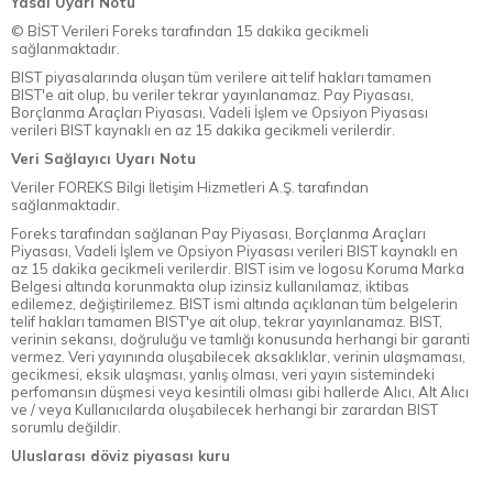
Yasal Uyarı Notu
© BİST Verileri Foreks tarafından 15 dakika gecikmeli
sağlanmaktadır.
BIST piyasalarında oluşan tüm verilere ait telif hakları tamamen
BIST'e ait olup, bu veriler tekrar yayınlanamaz. Pay Piyasası,
Borçlanma Araçları Piyasası, Vadeli İşlem ve Opsiyon Piyasası
verileri BIST kaynaklı en az 15 dakika gecikmeli verilerdir.
Veri Sağlayıcı Uyarı Notu
Veriler FOREKS Bilgi İletişim Hizmetleri A.Ş. tarafından
sağlanmaktadır.
Foreks tarafından sağlanan Pay Piyasası, Borçlanma Araçları
Piyasası, Vadeli İşlem ve Opsiyon Piyasası verileri BIST kaynaklı en
az 15 dakika gecikmeli verilerdir. BIST isim ve logosu Koruma Marka
Belgesi altında korunmakta olup izinsiz kullanılamaz, iktibas
edilemez, değiştirilemez. BIST ismi altında açıklanan tüm belgelerin
telif hakları tamamen BIST'ye ait olup, tekrar yayınlanamaz. BIST,
verinin sekansı, doğruluğu ve tamlığı konusunda herhangi bir garanti
vermez. Veri yayınında oluşabilecek aksaklıklar, verinin ulaşmaması,
gecikmesi, eksik ulaşması, yanlış olması, veri yayın sistemindeki
perfomansın düşmesi veya kesintili olması gibi hallerde Alıcı, Alt Alıcı
ve / veya Kullanıcılarda oluşabilecek herhangi bir zarardan BIST
sorumlu değildir.
Uluslarası döviz piyasası kuru