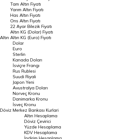
Tam Altın Fiyatı
Yarım Altın Fiyatı
DÖVİZ
Has Altın Fiyatı
Ons Altın Fiyatı
Döviz Kuru
22 Ayar Bilezik Fiyatı
Dolar Kuru
Altın KG (Dolar) Fiyatı
Altın
Altın KG (Euro) Fiyatı
Euro Kuru
Dolar
Euro
Pound Kuru
Sterlin
Kanada Doları
Frank Kuru
İsviçre Frangı
Riyal Kuru
Rus Rublesi
Suudi Riyali
Avustralya Doları
Japon Yeni
Avustralya Doları
Danimarka Kronu Kuru
Norveç Kronu
Danimarka Kronu
Kanada Doları Kuru
İsveç Kronu
Döviz
Merkez Bankası Kurlari
Norveç Kronu Kuru
Altın Hesaplama
İsveç Kronu Kuru
Döviz Çevirici
Yüzde Hesaplama
Japon Yeni Kuru
KDV Hesaplama
İndirim Hesaplama