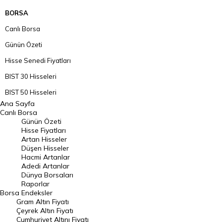
BORSA
Canlı Borsa
Günün Özeti
Hisse Senedi Fiyatları
BIST 30 Hisseleri
BIST 50 Hisseleri
Ana Sayfa
BIST 100 Hisseleri
Canlı Borsa
Günün Özeti
En Çok Artan Hisseler
Hisse Fiyatları
Artan Hisseler
En Çok Düşen Hisseler
Düşen Hisseler
Hacmi Artanlar
Hacmi Artanlar
Adedi Artanlar
Geçmiş Kapanışlar
Dünya Borsaları
Raporlar
Dünya Borsaları
Borsa
Endeksler
Gram Altın Fiyatı
Raporlar
Çeyrek Altın Fiyatı
Endeksler
Cumhuriyet Altını Fiyatı