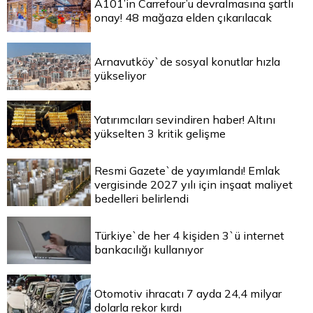
A101’in Carrefour’u devralmasına şartlı
onay! 48 mağaza elden çıkarılacak
Arnavutköy`de sosyal konutlar hızla
yükseliyor
Yatırımcıları sevindiren haber! Altını
yükselten 3 kritik gelişme
Resmi Gazete`de yayımlandı! Emlak
vergisinde 2027 yılı için inşaat maliyet
bedelleri belirlendi
Türkiye`de her 4 kişiden 3`ü internet
bankacılığı kullanıyor
Otomotiv ihracatı 7 ayda 24,4 milyar
dolarla rekor kırdı