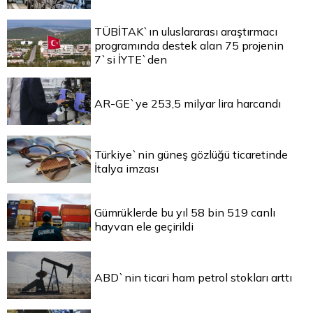
TÜBİTAK`ın uluslararası araştırmacı
programında destek alan 75 projenin
7`si İYTE`den
AR-GE`ye 253,5 milyar lira harcandı
Türkiye`nin güneş gözlüğü ticaretinde
İtalya imzası
Gümrüklerde bu yıl 58 bin 519 canlı
hayvan ele geçirildi
ABD`nin ticari ham petrol stokları arttı