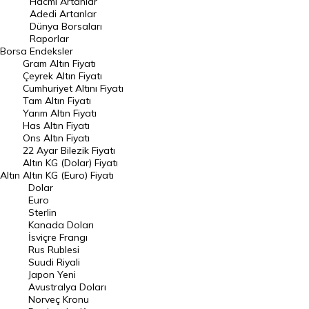
Hacmi Artanlar
Adedi Artanlar
Geçmiş Kapanışlar
Dünya Borsaları
Raporlar
Dünya Borsaları
Borsa
Endeksler
Gram Altın Fiyatı
Raporlar
Çeyrek Altın Fiyatı
Endeksler
Cumhuriyet Altını Fiyatı
Tam Altın Fiyatı
Yarım Altın Fiyatı
DÖVİZ
Has Altın Fiyatı
Ons Altın Fiyatı
Döviz Kuru
22 Ayar Bilezik Fiyatı
Dolar Kuru
Altın KG (Dolar) Fiyatı
Altın
Altın KG (Euro) Fiyatı
Euro Kuru
Dolar
Euro
Pound Kuru
Sterlin
Kanada Doları
Frank Kuru
İsviçre Frangı
Riyal Kuru
Rus Rublesi
Suudi Riyali
Avustralya Doları
Japon Yeni
Avustralya Doları
Danimarka Kronu Kuru
Norveç Kronu