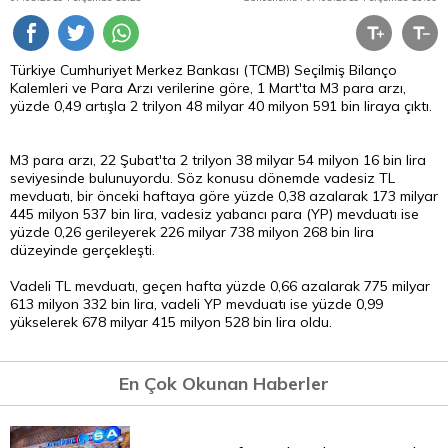
Türkiye Cumhuriyet Merkez Bankası (TCMB) Seçilmiş Bilanço
Kalemleri ve
Para
Arzı verilerine göre, 1 Mart'ta M3 para arzı,
yüzde 0,49 artışla 2 trilyon 48 milyar 40 milyon 591 bin liraya çıktı.
M3 para arzı, 22 Şubat'ta 2 trilyon 38 milyar 54 milyon 16 bin
lira
seviyesinde bulunuyordu. Söz konusu dönemde vadesiz
TL
mevduatı, bir önceki haftaya göre yüzde 0,38 azalarak 173 milyar
445 milyon 537 bin lira, vadesiz yabancı para (YP) mevduatı ise
yüzde 0,26 gerileyerek 226 milyar 738 milyon 268 bin lira
düzeyinde gerçekleşti.
Vadeli TL mevduatı, geçen hafta yüzde 0,66 azalarak 775 milyar
613 milyon 332 bin lira, vadeli YP mevduatı ise yüzde 0,99
yükselerek 678 milyar 415 milyon 528 bin lira oldu.
En Çok Okunan Haberler