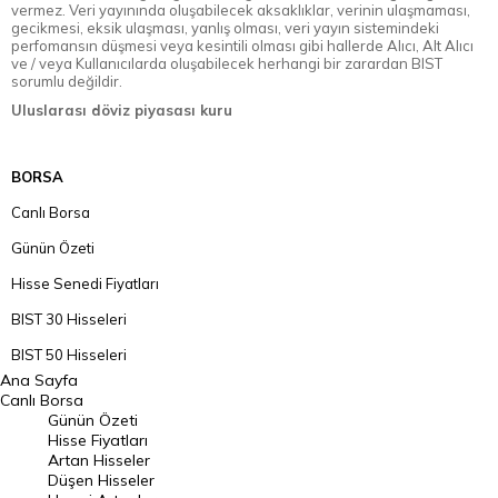
vermez. Veri yayınında oluşabilecek aksaklıklar, verinin ulaşmaması,
gecikmesi, eksik ulaşması, yanlış olması, veri yayın sistemindeki
perfomansın düşmesi veya kesintili olması gibi hallerde Alıcı, Alt Alıcı
ve / veya Kullanıcılarda oluşabilecek herhangi bir zarardan BIST
sorumlu değildir.
Uluslarası döviz piyasası kuru
BORSA
Canlı Borsa
Günün Özeti
Hisse Senedi Fiyatları
BIST 30 Hisseleri
BIST 50 Hisseleri
Ana Sayfa
BIST 100 Hisseleri
Canlı Borsa
Günün Özeti
En Çok Artan Hisseler
Hisse Fiyatları
Artan Hisseler
En Çok Düşen Hisseler
Düşen Hisseler
Hacmi Artanlar