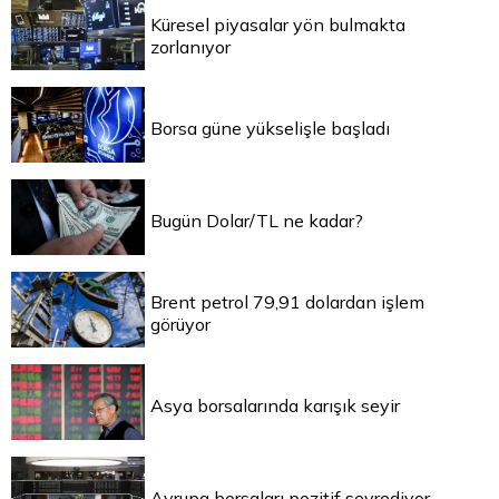
Küresel piyasalar yön bulmakta
zorlanıyor
Borsa güne yükselişle başladı
Bugün Dolar/TL ne kadar?
Brent petrol 79,91 dolardan işlem
görüyor
Asya borsalarında karışık seyir
Avrupa borsaları pozitif seyrediyor