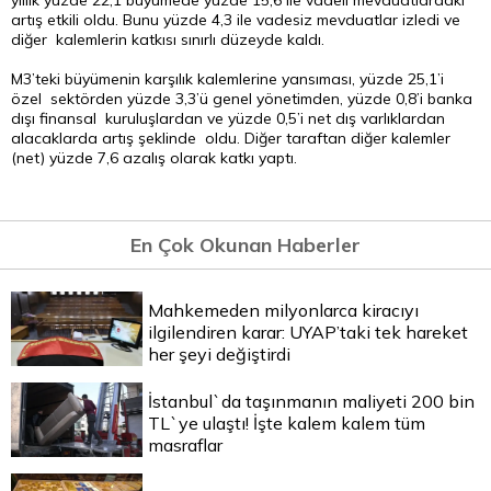
yıllık yüzde 22,1 büyümede yüzde 15,6 ile vadeli mevduatlardaki
artış etkili oldu. Bunu yüzde 4,3 ile vadesiz mevduatlar izledi ve
diğer kalemlerin katkısı sınırlı düzeyde kaldı.
M3’teki büyümenin karşılık kalemlerine yansıması, yüzde 25,1’i
özel sektörden yüzde 3,3’ü genel yönetimden, yüzde 0,8’i banka
dışı finansal kuruluşlardan ve yüzde 0,5’i net dış varlıklardan
alacaklarda artış şeklinde oldu. Diğer taraftan diğer kalemler
(net) yüzde 7,6 azalış olarak katkı yaptı.
En Çok Okunan Haberler
Mahkemeden milyonlarca kiracıyı
ilgilendiren karar: UYAP’taki tek hareket
her şeyi değiştirdi
İstanbul`da taşınmanın maliyeti 200 bin
TL`ye ulaştı! İşte kalem kalem tüm
masraflar