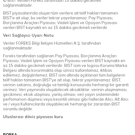
© BİST Verileri Foreks tarafından 15 dakika gecikmeli
sağlanmaktadır.
BIST piyasalarında oluşan tüm verilere ait telif hakları tamamen
BIST'e ait olup, bu veriler tekrar yayınlanamaz. Pay Piyasası,
Borçlanma Araçları Piyasası, Vadeli İşlem ve Opsiyon Piyasası
verileri BIST kaynaklı en az 15 dakika gecikmeli verilerdir.
Veri Sağlayıcı Uyarı Notu
Veriler FOREKS Bilgi İletişim Hizmetleri A.Ş. tarafından
sağlanmaktadır.
Foreks tarafından sağlanan Pay Piyasası, Borçlanma Araçları
Piyasası, Vadeli İşlem ve Opsiyon Piyasası verileri BIST kaynaklı en
az 15 dakika gecikmeli verilerdir. BIST isim ve logosu Koruma Marka
Belgesi altında korunmakta olup izinsiz kullanılamaz, iktibas
edilemez, değiştirilemez. BIST ismi altında açıklanan tüm belgelerin
telif hakları tamamen BIST'ye ait olup, tekrar yayınlanamaz. BIST,
verinin sekansı, doğruluğu ve tamlığı konusunda herhangi bir garanti
vermez. Veri yayınında oluşabilecek aksaklıklar, verinin ulaşmaması,
gecikmesi, eksik ulaşması, yanlış olması, veri yayın sistemindeki
perfomansın düşmesi veya kesintili olması gibi hallerde Alıcı, Alt Alıcı
ve / veya Kullanıcılarda oluşabilecek herhangi bir zarardan BIST
sorumlu değildir.
Uluslarası döviz piyasası kuru
BORSA