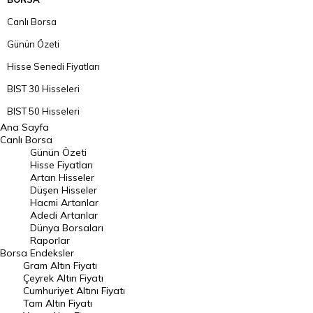
Canlı Borsa
Günün Özeti
Hisse Senedi Fiyatları
BIST 30 Hisseleri
BIST 50 Hisseleri
Ana Sayfa
BIST 100 Hisseleri
Canlı Borsa
Günün Özeti
En Çok Artan Hisseler
Hisse Fiyatları
Artan Hisseler
En Çok Düşen Hisseler
Düşen Hisseler
Hacmi Artanlar
Hacmi Artanlar
Adedi Artanlar
Geçmiş Kapanışlar
Dünya Borsaları
Raporlar
Dünya Borsaları
Borsa
Endeksler
Gram Altın Fiyatı
Raporlar
Çeyrek Altın Fiyatı
Endeksler
Cumhuriyet Altını Fiyatı
Tam Altın Fiyatı