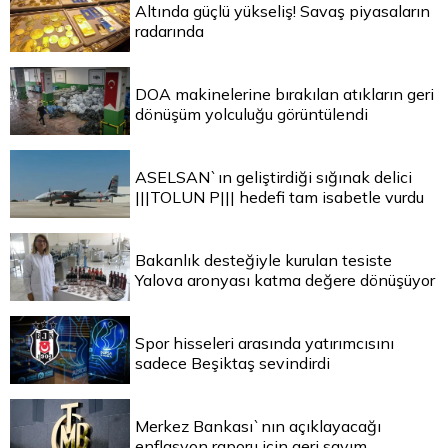
Altında güçlü yükseliş! Savaş piyasaların
radarında
DOA makinelerine bırakılan atıkların geri
dönüşüm yolculuğu görüntülendi
ASELSAN`ın geliştirdiği sığınak delici
|||TOLUN P||| hedefi tam isabetle vurdu
Bakanlık desteğiyle kurulan tesiste
Yalova aronyası katma değere dönüşüyor
Spor hisseleri arasında yatırımcısını
sadece Beşiktaş sevindirdi
Merkez Bankası`nın açıklayacağı
enflasyon raporu için geri sayım