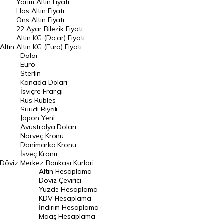
Yarım Altın Fiyatı
DÖVİZ
Has Altın Fiyatı
Ons Altın Fiyatı
Döviz Kuru
22 Ayar Bilezik Fiyatı
Dolar Kuru
Altın KG (Dolar) Fiyatı
Altın
Altın KG (Euro) Fiyatı
Euro Kuru
Dolar
Euro
Pound Kuru
Sterlin
Kanada Doları
Frank Kuru
İsviçre Frangı
Riyal Kuru
Rus Rublesi
Suudi Riyali
Avustralya Doları
Japon Yeni
Avustralya Doları
Danimarka Kronu Kuru
Norveç Kronu
Danimarka Kronu
Kanada Doları Kuru
İsveç Kronu
Döviz
Merkez Bankası Kurlari
Norveç Kronu Kuru
Altın Hesaplama
İsveç Kronu Kuru
Döviz Çevirici
Yüzde Hesaplama
Japon Yeni Kuru
KDV Hesaplama
İndirim Hesaplama
Serbest Piyasa Döviz Kurları
Maaş Hesaplama