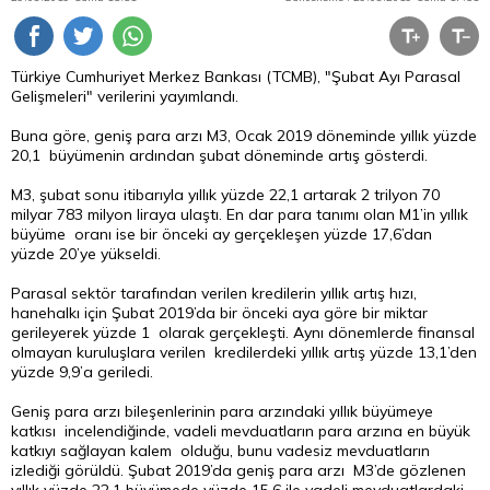
Türkiye Cumhuriyet Merkez Bankası (TCMB), "Şubat Ayı Parasal
Gelişmeleri" verilerini yayımlandı.
Buna göre, geniş
para
arzı M3, Ocak 2019 döneminde yıllık yüzde
20,1 büyümenin ardından şubat döneminde artış gösterdi.
M3, şubat sonu itibarıyla yıllık yüzde 22,1 artarak 2 trilyon 70
milyar 783 milyon liraya ulaştı. En dar para tanımı olan M1’in yıllık
büyüme oranı ise bir önceki ay gerçekleşen yüzde 17,6’dan
yüzde 20’ye yükseldi.
Parasal sektör tarafından verilen kredilerin yıllık artış hızı,
hanehalkı için Şubat 2019’da bir önceki aya göre bir miktar
gerileyerek yüzde 1 olarak gerçekleşti. Aynı dönemlerde finansal
olmayan kuruluşlara verilen kredilerdeki yıllık artış yüzde 13,1’den
yüzde 9,9’a geriledi.
Geniş para arzı bileşenlerinin para arzındaki yıllık büyümeye
katkısı incelendiğinde, vadeli mevduatların para arzına en büyük
katkıyı sağlayan kalem olduğu, bunu vadesiz mevduatların
izlediği görüldü. Şubat 2019’da geniş para arzı M3’de gözlenen