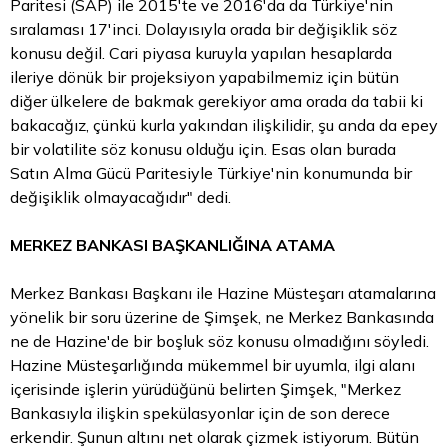
Paritesi (SAP) ile 2015'te ve 2016'da da Türkiye'nin
sıralaması 17'inci. Dolayısıyla orada bir değişiklik söz
konusu değil. Cari piyasa kuruyla yapılan hesaplarda
ileriye dönük bir projeksiyon yapabilmemiz için bütün
diğer ülkelere de bakmak gerekiyor ama orada da tabii ki
bakacağız, çünkü kurla yakından ilişkilidir, şu anda da epey
bir volatilite söz konusu olduğu için. Esas olan burada
Satın Alma Gücü Paritesiyle Türkiye'nin konumunda bir
değişiklik olmayacağıdır" dedi.
MERKEZ BANKASI BAŞKANLIĞINA ATAMA
Merkez Bankası Başkanı ile Hazine Müsteşarı atamalarına
yönelik bir soru üzerine de Şimşek, ne Merkez Bankasında
ne de Hazine'de bir boşluk söz konusu olmadığını söyledi.
Hazine Müsteşarlığında mükemmel bir uyumla, ilgi alanı
içerisinde işlerin yürüdüğünü belirten Şimşek, "Merkez
Bankasıyla ilişkin spekülasyonlar için de son derece
erkendir. Şunun altını net olarak çizmek istiyorum. Bütün