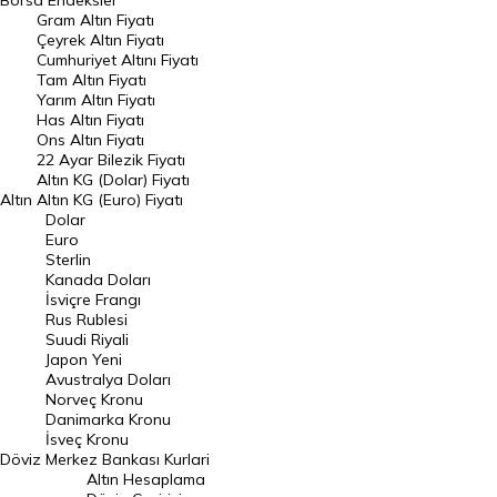
Borsa
Endeksler
Gram Altın Fiyatı
Raporlar
Çeyrek Altın Fiyatı
Endeksler
Cumhuriyet Altını Fiyatı
Tam Altın Fiyatı
Yarım Altın Fiyatı
DÖVİZ
Has Altın Fiyatı
Ons Altın Fiyatı
Döviz Kuru
22 Ayar Bilezik Fiyatı
Dolar Kuru
Altın KG (Dolar) Fiyatı
Altın
Altın KG (Euro) Fiyatı
Euro Kuru
Dolar
Euro
Pound Kuru
Sterlin
Kanada Doları
Frank Kuru
İsviçre Frangı
Riyal Kuru
Rus Rublesi
Suudi Riyali
Avustralya Doları
Japon Yeni
Avustralya Doları
Danimarka Kronu Kuru
Norveç Kronu
Danimarka Kronu
Kanada Doları Kuru
İsveç Kronu
Döviz
Merkez Bankası Kurlari
Norveç Kronu Kuru
Altın Hesaplama
İsveç Kronu Kuru