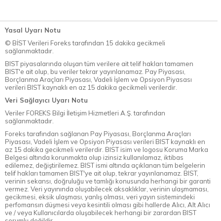
Yasal Uyarı Notu
© BİST Verileri Foreks tarafından 15 dakika gecikmeli
sağlanmaktadır.
BIST piyasalarında oluşan tüm verilere ait telif hakları tamamen
BIST'e ait olup, bu veriler tekrar yayınlanamaz. Pay Piyasası,
Borçlanma Araçları Piyasası, Vadeli İşlem ve Opsiyon Piyasası
verileri BIST kaynaklı en az 15 dakika gecikmeli verilerdir.
Veri Sağlayıcı Uyarı Notu
Veriler FOREKS Bilgi İletişim Hizmetleri A.Ş. tarafından
sağlanmaktadır.
Foreks tarafından sağlanan Pay Piyasası, Borçlanma Araçları
Piyasası, Vadeli İşlem ve Opsiyon Piyasası verileri BIST kaynaklı en
az 15 dakika gecikmeli verilerdir. BIST isim ve logosu Koruma Marka
Belgesi altında korunmakta olup izinsiz kullanılamaz, iktibas
edilemez, değiştirilemez. BIST ismi altında açıklanan tüm belgelerin
telif hakları tamamen BIST'ye ait olup, tekrar yayınlanamaz. BIST,
verinin sekansı, doğruluğu ve tamlığı konusunda herhangi bir garanti
vermez. Veri yayınında oluşabilecek aksaklıklar, verinin ulaşmaması,
gecikmesi, eksik ulaşması, yanlış olması, veri yayın sistemindeki
perfomansın düşmesi veya kesintili olması gibi hallerde Alıcı, Alt Alıcı
ve / veya Kullanıcılarda oluşabilecek herhangi bir zarardan BIST
sorumlu değildir.