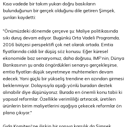
Kısa vadede bir takım yukarı doğru baskıların
bulunduğunun bir gerçek olduğunu dile getiren Şimşek,
şunları kaydetti:
"Önümüzdeki dönemde çerçeve şu: Maliye politikasında
sıkı duruş devam ediyor. Bugünkü Orta Vadeli Programda,
2016 bütçesi perspektifi çok net olarak ortada. Emtia
fiyatlarında ciddi bir düşüş söz konusu. Eğer küresel
ekonomide baz senaryomuz, daha doğrusu, IMF'nin, Dünya
Bankasının şu anda öngördükleri senaryo gerçekleşirse,
emtia fiyatları düşük seyretmeye muhtemelen devam
edecek. Yani güçlü bir yükseliş trendine en azından girmesi
beklenmiyor. Dolayısıyla aşağı yönlü buradan destek
alınabilir diye düşünüyoruz. Burada en önemli konu tabii ki
yapısal reformlar. Özellikle verimliliği artıracak, üretilen
ürünlerin birim maliyetlerini aşağıya çekecek reformlar ön
plana çıkıyor."
Gıda Komitesi'ne ilişkin bir soruya karşılık da Şimşek,