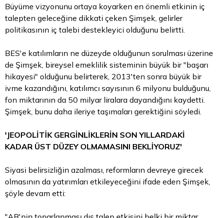
Büyüme vizyonunu ortaya koyarken en önemli etkinin iç
talepten geleceğine dikkati çeken Şimşek, gelirler
politikasının iç talebi destekleyici olduğunu belirtti.
BES'e katılımların ne düzeyde olduğunun sorulması üzerine
de Şimşek, bireysel emeklilik sisteminin büyük bir "başarı
hikayesi" olduğunu belirterek, 2013'ten sonra büyük bir
ivme kazandığını, katılımcı sayısının 6 milyonu bulduğunu,
fon miktarının da 50 milyar liralara dayandığını kaydetti.
Şimşek, bunu daha ileriye taşımaları gerektiğini söyledi.
'JEOPOLİTİK GERGİNLİKLERİN SON YILLARDAKİ
KADAR ÜST DÜZEY OLMAMASINI BEKLİYORUZ'
Siyasi belirsizliğin azalması, reformların devreye girecek
olmasının da yatırımları etkileyeceğini ifade eden Şimşek,
şöyle devam etti:
"AB'nin toparlanması dış talep etkisini belki bir miktar