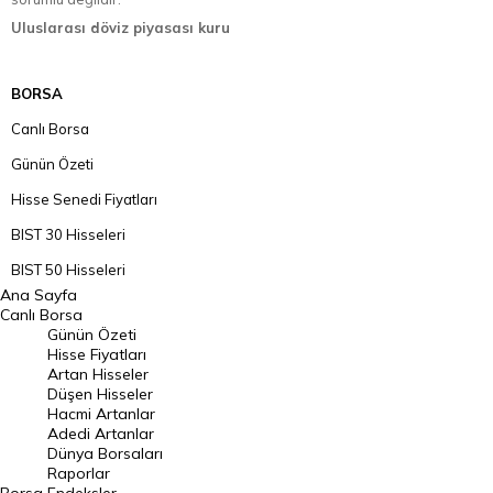
Uluslarası döviz piyasası kuru
BORSA
Canlı Borsa
Günün Özeti
Hisse Senedi Fiyatları
BIST 30 Hisseleri
BIST 50 Hisseleri
Ana Sayfa
BIST 100 Hisseleri
Canlı Borsa
Günün Özeti
En Çok Artan Hisseler
Hisse Fiyatları
Artan Hisseler
En Çok Düşen Hisseler
Düşen Hisseler
Hacmi Artanlar
Hacmi Artanlar
Adedi Artanlar
Geçmiş Kapanışlar
Dünya Borsaları
Raporlar
Dünya Borsaları