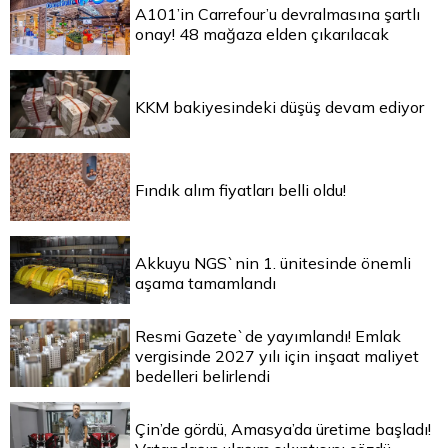
A101’in Carrefour’u devralmasına şartlı
onay! 48 mağaza elden çıkarılacak
KKM bakiyesindeki düşüş devam ediyor
Fındık alım fiyatları belli oldu!
Akkuyu NGS`nin 1. ünitesinde önemli
aşama tamamlandı
Resmi Gazete`de yayımlandı! Emlak
vergisinde 2027 yılı için inşaat maliyet
bedelleri belirlendi
Çin’de gördü, Amasya’da üretime başladı!