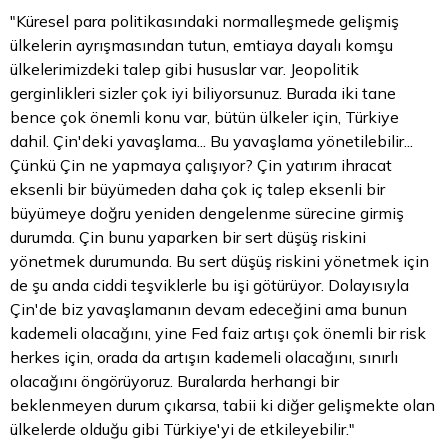
"Küresel
para
politikasındaki normalleşmede gelişmiş
ülkelerin ayrışmasından tutun, emtiaya dayalı komşu
ülkelerimizdeki talep gibi hususlar var. Jeopolitik
gerginlikleri sizler çok iyi biliyorsunuz. Burada iki tane
bence çok önemli konu var, bütün ülkeler için, Türkiye
dahil. Çin'deki yavaşlama... Bu yavaşlama yönetilebilir...
Çünkü Çin ne yapmaya çalışıyor? Çin yatırım ihracat
eksenli bir büyümeden daha çok iç talep eksenli bir
büyümeye doğru yeniden dengelenme sürecine girmiş
durumda. Çin bunu yaparken bir sert düşüş riskini
yönetmek durumunda. Bu sert düşüş riskini yönetmek için
de şu anda ciddi teşviklerle bu işi götürüyor. Dolayısıyla
Çin'de biz yavaşlamanın devam edeceğini ama bunun
kademeli olacağını, yine Fed faiz artışı çok önemli bir risk
herkes için, orada da artışın kademeli olacağını, sınırlı
olacağını öngörüyoruz. Buralarda herhangi bir
beklenmeyen durum çıkarsa, tabii ki diğer gelişmekte olan
ülkelerde olduğu gibi Türkiye'yi de etkileyebilir."