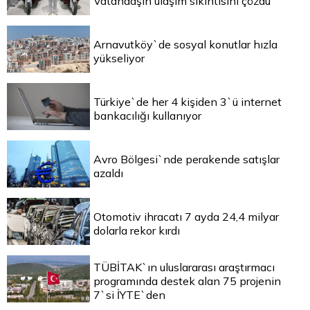
Vatandaşın ulaşım sıkıntısını çözdü
Arnavutköy`de sosyal konutlar hızla
yükseliyor
Türkiye`de her 4 kişiden 3`ü internet
bankacılığı kullanıyor
Avro Bölgesi`nde perakende satışlar
azaldı
Otomotiv ihracatı 7 ayda 24,4 milyar
dolarla rekor kırdı
TÜBİTAK`ın uluslararası araştırmacı
programında destek alan 75 projenin
7`si İYTE`den