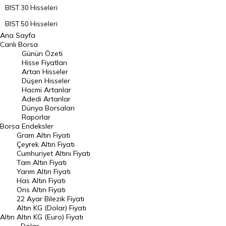
BIST 30 Hisseleri
BIST 50 Hisseleri
Ana Sayfa
BIST 100 Hisseleri
Canlı Borsa
Günün Özeti
En Çok Artan Hisseler
Hisse Fiyatları
Artan Hisseler
En Çok Düşen Hisseler
Düşen Hisseler
Hacmi Artanlar
Hacmi Artanlar
Adedi Artanlar
Geçmiş Kapanışlar
Dünya Borsaları
Raporlar
Dünya Borsaları
Borsa
Endeksler
Gram Altın Fiyatı
Raporlar
Çeyrek Altın Fiyatı
Endeksler
Cumhuriyet Altını Fiyatı
Tam Altın Fiyatı
Yarım Altın Fiyatı
DÖVİZ
Has Altın Fiyatı
Ons Altın Fiyatı
Döviz Kuru
22 Ayar Bilezik Fiyatı
Dolar Kuru
Altın KG (Dolar) Fiyatı
Altın
Altın KG (Euro) Fiyatı
Euro Kuru