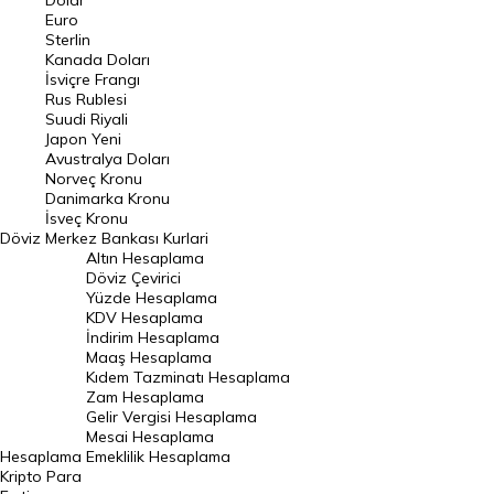
Dolar
Euro
Pound Kuru
Sterlin
Kanada Doları
Frank Kuru
İsviçre Frangı
Riyal Kuru
Rus Rublesi
Suudi Riyali
Avustralya Doları
Japon Yeni
Avustralya Doları
Danimarka Kronu Kuru
Norveç Kronu
Danimarka Kronu
Kanada Doları Kuru
İsveç Kronu
Döviz
Merkez Bankası Kurlari
Norveç Kronu Kuru
Altın Hesaplama
İsveç Kronu Kuru
Döviz Çevirici
Yüzde Hesaplama
Japon Yeni Kuru
KDV Hesaplama
İndirim Hesaplama
Serbest Piyasa Döviz Kurları
Maaş Hesaplama
Kıdem Tazminatı Hesaplama
Merkez Bankası Döviz Kurları
Zam Hesaplama
Gelir Vergisi Hesaplama
ALTIN
Mesai Hesaplama
Hesaplama
Emeklilik Hesaplama
Altın Fiyatları
Kripto Para