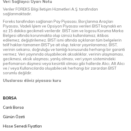
Veri Sağlayıcı Uyarı Notu
Veriler FOREKS Bilgi İletişim Hizmetleri A.Ş. tarafından
sağlanmaktadır.
Foreks tarafından sağlanan Pay Piyasası, Borçlanma Araçları
Piyasası, Vadeli İşlem ve Opsiyon Piyasası verileri BIST kaynaklı en
az 15 dakika gecikmeli verilerdir. BIST isim ve logosu Koruma Marka
Belgesi altında korunmakta olup izinsiz kullanılamaz, iktibas
edilemez, değiştirilemez. BIST ismi altında açıklanan tüm belgelerin
telif hakları tamamen BIST'ye ait olup, tekrar yayınlanamaz. BIST,
verinin sekansı, doğruluğu ve tamlığı konusunda herhangi bir garanti
vermez. Veri yayınında oluşabilecek aksaklıklar, verinin ulaşmaması,
gecikmesi, eksik ulaşması, yanlış olması, veri yayın sistemindeki
perfomansın düşmesi veya kesintili olması gibi hallerde Alıcı, Alt Alıcı
ve / veya Kullanıcılarda oluşabilecek herhangi bir zarardan BIST
sorumlu değildir.
Uluslarası döviz piyasası kuru
BORSA
Canlı Borsa
Günün Özeti
Hisse Senedi Fiyatları