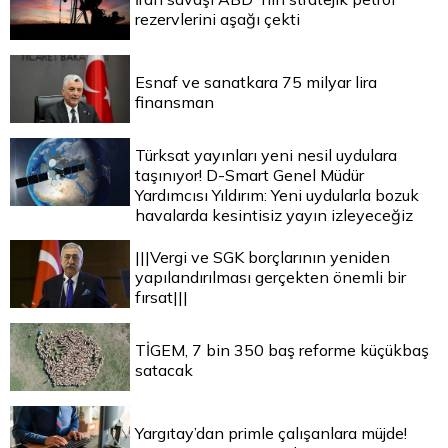
rezervlerini aşağı çekti
Esnaf ve sanatkara 75 milyar lira
finansman
Türksat yayınları yeni nesil uydulara
taşınıyor! D-Smart Genel Müdür
Yardımcısı Yıldırım: Yeni uydularla bozuk
havalarda kesintisiz yayın izleyeceğiz
|||Vergi ve SGK borçlarının yeniden
yapılandırılması gerçekten önemli bir
fırsat|||
TİGEM, 7 bin 350 baş reforme küçükbaş
satacak
Yargıtay’dan primle çalışanlara müjde!