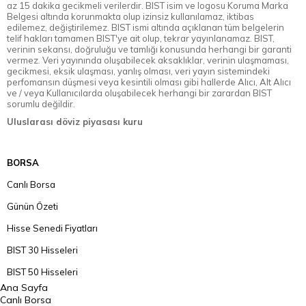
az 15 dakika gecikmeli verilerdir. BIST isim ve logosu Koruma Marka
Belgesi altında korunmakta olup izinsiz kullanılamaz, iktibas
edilemez, değiştirilemez. BIST ismi altında açıklanan tüm belgelerin
telif hakları tamamen BIST'ye ait olup, tekrar yayınlanamaz. BIST,
verinin sekansı, doğruluğu ve tamlığı konusunda herhangi bir garanti
vermez. Veri yayınında oluşabilecek aksaklıklar, verinin ulaşmaması,
gecikmesi, eksik ulaşması, yanlış olması, veri yayın sistemindeki
perfomansın düşmesi veya kesintili olması gibi hallerde Alıcı, Alt Alıcı
ve / veya Kullanıcılarda oluşabilecek herhangi bir zarardan BIST
sorumlu değildir.
Uluslarası döviz piyasası kuru
BORSA
Canlı Borsa
Günün Özeti
Hisse Senedi Fiyatları
BIST 30 Hisseleri
BIST 50 Hisseleri
Ana Sayfa
BIST 100 Hisseleri
Canlı Borsa