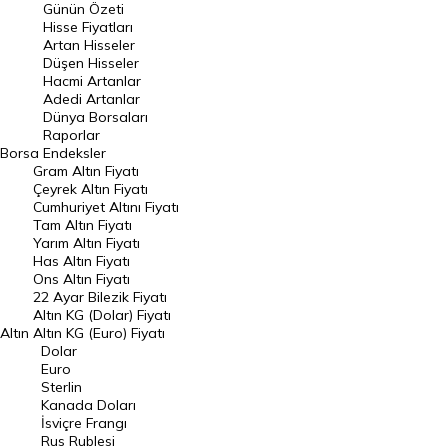
Günün Özeti
En Çok Artan Hisseler
Hisse Fiyatları
Artan Hisseler
En Çok Düşen Hisseler
Düşen Hisseler
Hacmi Artanlar
Hacmi Artanlar
Adedi Artanlar
Geçmiş Kapanışlar
Dünya Borsaları
Raporlar
Dünya Borsaları
Borsa
Endeksler
Gram Altın Fiyatı
Raporlar
Çeyrek Altın Fiyatı
Endeksler
Cumhuriyet Altını Fiyatı
Tam Altın Fiyatı
Yarım Altın Fiyatı
DÖVİZ
Has Altın Fiyatı
Ons Altın Fiyatı
Döviz Kuru
22 Ayar Bilezik Fiyatı
Dolar Kuru
Altın KG (Dolar) Fiyatı
Altın
Altın KG (Euro) Fiyatı
Euro Kuru
Dolar
Euro
Pound Kuru
Sterlin
Kanada Doları
Frank Kuru
İsviçre Frangı
Riyal Kuru
Rus Rublesi