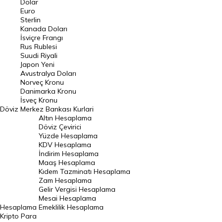
Dolar
Euro
Pound Kuru
Sterlin
Kanada Doları
Frank Kuru
İsviçre Frangı
Riyal Kuru
Rus Rublesi
Suudi Riyali
Avustralya Doları
Japon Yeni
Avustralya Doları
Danimarka Kronu Kuru
Norveç Kronu
Danimarka Kronu
Kanada Doları Kuru
İsveç Kronu
Döviz
Merkez Bankası Kurlari
Norveç Kronu Kuru
Altın Hesaplama
İsveç Kronu Kuru
Döviz Çevirici
Yüzde Hesaplama
Japon Yeni Kuru
KDV Hesaplama
İndirim Hesaplama
Serbest Piyasa Döviz Kurları
Maaş Hesaplama
Kıdem Tazminatı Hesaplama
Merkez Bankası Döviz Kurları
Zam Hesaplama
Gelir Vergisi Hesaplama
ALTIN
Mesai Hesaplama
Hesaplama
Emeklilik Hesaplama
Altın Fiyatları
Kripto Para