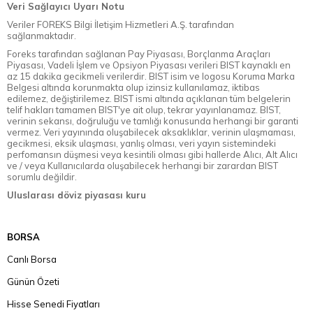
Veri Sağlayıcı Uyarı Notu
Veriler FOREKS Bilgi İletişim Hizmetleri A.Ş. tarafından
sağlanmaktadır.
Foreks tarafından sağlanan Pay Piyasası, Borçlanma Araçları
Piyasası, Vadeli İşlem ve Opsiyon Piyasası verileri BIST kaynaklı en
az 15 dakika gecikmeli verilerdir. BIST isim ve logosu Koruma Marka
Belgesi altında korunmakta olup izinsiz kullanılamaz, iktibas
edilemez, değiştirilemez. BIST ismi altında açıklanan tüm belgelerin
telif hakları tamamen BIST'ye ait olup, tekrar yayınlanamaz. BIST,
verinin sekansı, doğruluğu ve tamlığı konusunda herhangi bir garanti
vermez. Veri yayınında oluşabilecek aksaklıklar, verinin ulaşmaması,
gecikmesi, eksik ulaşması, yanlış olması, veri yayın sistemindeki
perfomansın düşmesi veya kesintili olması gibi hallerde Alıcı, Alt Alıcı
ve / veya Kullanıcılarda oluşabilecek herhangi bir zarardan BIST
sorumlu değildir.
Uluslarası döviz piyasası kuru
BORSA
Canlı Borsa
Günün Özeti
Hisse Senedi Fiyatları