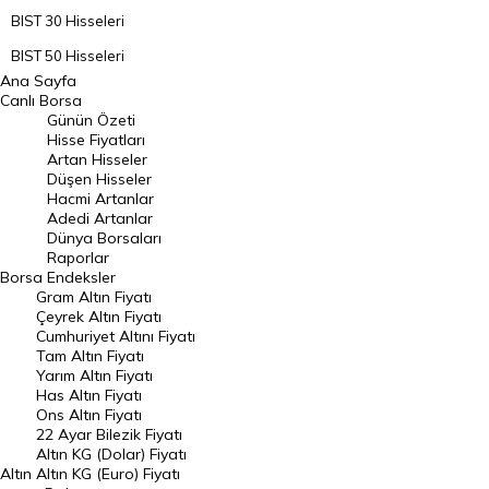
BIST 30 Hisseleri
BIST 50 Hisseleri
Ana Sayfa
BIST 100 Hisseleri
Canlı Borsa
Günün Özeti
En Çok Artan Hisseler
Hisse Fiyatları
Artan Hisseler
En Çok Düşen Hisseler
Düşen Hisseler
Hacmi Artanlar
Hacmi Artanlar
Adedi Artanlar
Geçmiş Kapanışlar
Dünya Borsaları
Raporlar
Dünya Borsaları
Borsa
Endeksler
Gram Altın Fiyatı
Raporlar
Çeyrek Altın Fiyatı
Endeksler
Cumhuriyet Altını Fiyatı
Tam Altın Fiyatı
Yarım Altın Fiyatı
DÖVİZ
Has Altın Fiyatı
Ons Altın Fiyatı
Döviz Kuru
22 Ayar Bilezik Fiyatı
Dolar Kuru
Altın KG (Dolar) Fiyatı
Altın
Altın KG (Euro) Fiyatı
Euro Kuru