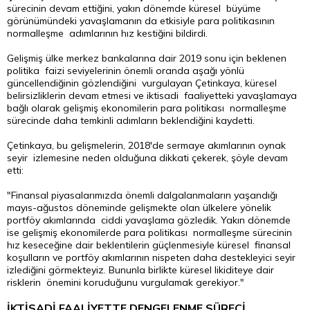
sürecinin devam ettiğini, yakın dönemde küresel büyüme
görünümündeki yavaşlamanın da etkisiyle para politikasının
normalleşme adımlarının hız kestiğini bildirdi.
Gelişmiş ülke merkez bankalarına dair 2019 sonu için beklenen
politika faizi seviyelerinin önemli oranda aşağı yönlü
güncellendiğinin gözlendiğini vurgulayan Çetinkaya, küresel
belirsizliklerin devam etmesi ve iktisadi faaliyetteki yavaşlamaya
bağlı olarak gelişmiş ekonomilerin para politikası normalleşme
sürecinde daha temkinli adımların beklendiğini kaydetti.
Çetinkaya, bu gelişmelerin, 2018'de sermaye akımlarının oynak
seyir izlemesine neden olduğuna dikkati çekerek, şöyle devam
etti:
"Finansal piyasalarımızda önemli dalgalanmaların yaşandığı
mayıs-ağustos döneminde gelişmekte olan ülkelere yönelik
portföy akımlarında ciddi yavaşlama gözledik. Yakın dönemde
ise gelişmiş ekonomilerde para politikası normalleşme sürecinin
hız keseceğine dair beklentilerin güçlenmesiyle küresel finansal
koşulların ve portföy akımlarının nispeten daha destekleyici seyir
izlediğini görmekteyiz. Bununla birlikte küresel likiditeye dair
risklerin önemini koruduğunu vurgulamak gerekiyor."
İKTİSADİ FAALİYETTE DENGELENME SÜRECİ