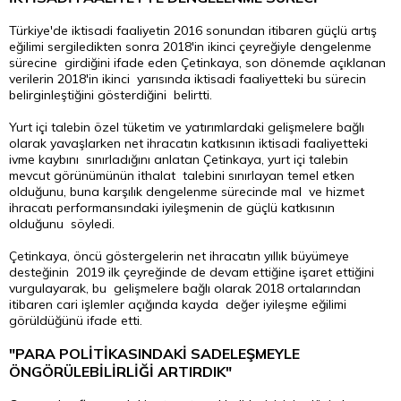
Türkiye'de iktisadi faaliyetin 2016 sonundan itibaren güçlü artış
eğilimi sergiledikten sonra 2018'in ikinci çeyreğiyle dengelenme
sürecine girdiğini ifade eden Çetinkaya, son dönemde açıklanan
verilerin 2018'in ikinci yarısında iktisadi faaliyetteki bu sürecin
belirginleştiğini gösterdiğini belirtti.
Yurt içi talebin özel tüketim ve yatırımlardaki gelişmelere bağlı
olarak yavaşlarken net ihracatın katkısının iktisadi faaliyetteki
ivme kaybını sınırladığını anlatan Çetinkaya, yurt içi talebin
mevcut görünümünün ithalat talebini sınırlayan temel etken
olduğunu, buna karşılık dengelenme sürecinde mal ve hizmet
ihracatı performansındaki iyileşmenin de güçlü katkısının
olduğunu söyledi.
Çetinkaya, öncü göstergelerin net ihracatın yıllık büyümeye
desteğinin 2019 ilk çeyreğinde de devam ettiğine işaret ettiğini
vurgulayarak, bu gelişmelere bağlı olarak 2018 ortalarından
itibaren cari işlemler açığında kayda değer iyileşme eğilimi
görüldüğünü ifade etti.
"PARA POLİTİKASINDAKİ SADELEŞMEYLE
ÖNGÖRÜLEBİLİRLİĞİ ARTIRDIK"