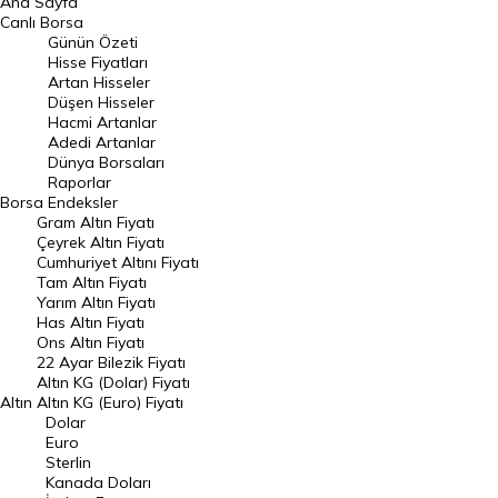
Ana Sayfa
BIST 100 Hisseleri
Canlı Borsa
Günün Özeti
En Çok Artan Hisseler
Hisse Fiyatları
Artan Hisseler
En Çok Düşen Hisseler
Düşen Hisseler
Hacmi Artanlar
Hacmi Artanlar
Adedi Artanlar
Geçmiş Kapanışlar
Dünya Borsaları
Raporlar
Dünya Borsaları
Borsa
Endeksler
Gram Altın Fiyatı
Raporlar
Çeyrek Altın Fiyatı
Endeksler
Cumhuriyet Altını Fiyatı
Tam Altın Fiyatı
Yarım Altın Fiyatı
DÖVİZ
Has Altın Fiyatı
Ons Altın Fiyatı
Döviz Kuru
22 Ayar Bilezik Fiyatı
Dolar Kuru
Altın KG (Dolar) Fiyatı
Altın
Altın KG (Euro) Fiyatı
Euro Kuru
Dolar
Euro
Pound Kuru
Sterlin
Kanada Doları
Frank Kuru