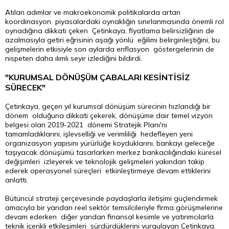
Atılan adımlar ve makroekonomik politikalarda artan
koordinasyon piyasalardaki oynaklığın sınırlanmasında önemli rol
oynadığına dikkati çeken Çetinkaya, fiyatlama belirsizliğinin de
azalmasıyla getiri eğrisinin aşağı yönlü eğilimi belirginleştiğini, bu
gelişmelerin etkisiyle son aylarda enflasyon göstergelerinin de
nispeten daha ılımlı seyir izlediğini bildirdi.
"KURUMSAL DÖNÜŞÜM ÇABALARI KESİNTİSİZ
SÜRECEK"
Çetinkaya, geçen yıl kurumsal dönüşüm sürecinin hızlandığı bir
dönem olduğuna dikkati çekerek, dönüşüme dair temel vizyon
belgesi olan 2019-2021 dönemi Stratejik Planı'nı
tamamladıklarını, işlevselliği ve verimliliği hedefleyen yeni
organizasyon yapısını yürürlüğe koyduklarını, bankayı geleceğe
taşıyacak dönüşümü tasarlarken merkez bankacılığındaki küresel
değişimleri izleyerek ve teknolojik gelişmeleri yakından takip
ederek operasyonel süreçleri etkinleştirmeye devam ettiklerini
anlattı.
Bütüncül strateji çerçevesinde paydaşlarla iletişimi güçlendirmek
amacıyla bir yandan reel sektör temsilcileriyle firma görüşmelerine
devam ederken diğer yandan finansal kesimle ve yatırımcılarla
teknik içerikli etkileşimleri sürdürdüklerini vurgulayan Çetinkaya,