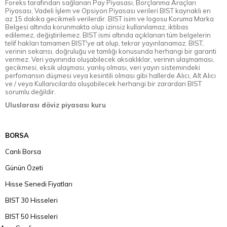
Foreks tarafından sağlanan Pay Piyasası, Borçlanma Araçları
Piyasası, Vadeli İşlem ve Opsiyon Piyasası verileri BIST kaynaklı en
az 15 dakika gecikmeli verilerdir. BIST isim ve logosu Koruma Marka
Belgesi altında korunmakta olup izinsiz kullanılamaz, iktibas
edilemez, değiştirilemez. BIST ismi altında açıklanan tüm belgelerin
telif hakları tamamen BIST'ye ait olup, tekrar yayınlanamaz. BIST,
verinin sekansı, doğruluğu ve tamlığı konusunda herhangi bir garanti
vermez. Veri yayınında oluşabilecek aksaklıklar, verinin ulaşmaması,
gecikmesi, eksik ulaşması, yanlış olması, veri yayın sistemindeki
perfomansın düşmesi veya kesintili olması gibi hallerde Alıcı, Alt Alıcı
ve / veya Kullanıcılarda oluşabilecek herhangi bir zarardan BIST
sorumlu değildir.
Uluslarası döviz piyasası kuru
BORSA
Canlı Borsa
Günün Özeti
Hisse Senedi Fiyatları
BIST 30 Hisseleri
BIST 50 Hisseleri