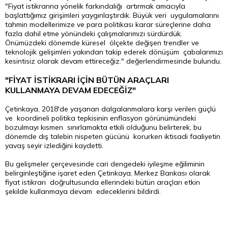
"Fiyat istikrarına yönelik farkındalığı artırmak amacıyla
başlattığımız girişimleri yaygınlaştırdık. Büyük veri uygulamalarını
tahmin modellerimize ve para politikası karar süreçlerine daha
fazla dahil etme yönündeki çalışmalarımızı sürdürdük.
Önümüzdeki dönemde küresel ölçekte değişen trendler ve
teknolojik gelişimleri yakından takip ederek dönüşüm çabalarımızı
kesintisiz olarak devam ettireceğiz." değerlendirmesinde bulundu.
"FİYAT İSTİKRARI İÇİN BÜTÜN ARAÇLARI
KULLANMAYA DEVAM EDECEĞİZ"
Çetinkaya, 2018'de yaşanan dalgalanmalara karşı verilen güçlü
ve koordineli politika tepkisinin enflasyon görünümündeki
bozulmayı kısmen sınırlamakta etkili olduğunu belirterek, bu
dönemde dış talebin nispeten gücünü korurken iktisadi faaliyetin
yavaş seyir izlediğini kaydetti.
Bu gelişmeler çerçevesinde cari dengedeki iyileşme eğiliminin
belirginleştiğine işaret eden Çetinkaya, Merkez Bankası olarak
fiyat istikrarı doğrultusunda ellerindeki bütün araçları etkin
şekilde kullanmaya devam edeceklerini bildirdi.