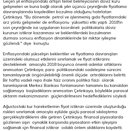
Geçen yıl enflasyondaki artışın temel belirleyicisinin döviz kuru
gelişmeleri ve buna bağlı olarak yılın üçüncü çeyreğinde fiyatlama
davranışlarında kaydedilen bozulma olduğunu hatırlatan
Çetinkaya, "Bu dönemde petrol ve işlenmemiş gıda fiyatlarındaki
arz yönlü gelişmeler de enflasyonu yükseltici etki yaptı. 2018'in
son çeyreğinde ise uygulanan koordineli politikalarla döviz
kurunun istikrar kazanması ve beklentilerdeki bozulmanın
durması sonucu enflasyon dinamiklerinde bir miktar iyileşme
gözlendi." diye konuştu.
Enflasyondaki yükselişin beklentiler ve fiyatlama davranışları
üzerindeki olumsuz etkilerini sınırlamak ve fiyat istikrarını
desteklemek amacıyla 2018 boyunca önemli adımlar attıklarını
anımsatan Çetinkaya, para politikasındaki sadeleşme sürecini
tamamlayarak öngörülebilirliği önemli ölçüde artırdıklarını belirtti.
Bir hafta vadeli
repo
ihale faiz oranını politika faizi olarak
tanımlayarak Merkez Bankası fonlamasının tamamını bu kanaldan
sağlamaya başladıklarını anımsatan Çetinkaya, böylelikle parasal
aktarım mekanizmasının güçlendirilmesini hedeflediklerini söyledi.
Ağustostaki kur hareketlerinin fiyat istikrarı üzerinde oluşturduğu
riskleri sınırlamak amacıyla eylülde güçlü parasal sıkılaştırma
gerçekleştirdiklerini dile getiren Çetinkaya, finansal piyasalarda
gözlenen aşırı oynaklık karşısında piyasaların etkin işleyişini
sağlamak için finansal istikrar odaklı önlem aldıklarını kaydetti.