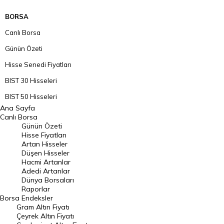
BORSA
Canlı Borsa
Günün Özeti
Hisse Senedi Fiyatları
BIST 30 Hisseleri
BIST 50 Hisseleri
Ana Sayfa
BIST 100 Hisseleri
Canlı Borsa
Günün Özeti
En Çok Artan Hisseler
Hisse Fiyatları
Artan Hisseler
En Çok Düşen Hisseler
Düşen Hisseler
Hacmi Artanlar
Hacmi Artanlar
Adedi Artanlar
Geçmiş Kapanışlar
Dünya Borsaları
Raporlar
Dünya Borsaları
Borsa
Endeksler
Gram Altın Fiyatı
Raporlar
Çeyrek Altın Fiyatı