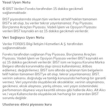
Yasal Uyarı Notu
© BİST Verileri Foreks tarafından 15 dakika gecikmeli
sağlanmaktadır.
BIST piyasalarında oluşan tüm verilere ait telif hakları tamamen
BIST'e ait olup, bu veriler tekrar yayınlanamaz. Pay Piyasası,
Borçlanma Araçları Piyasası, Vadeli İşlem ve Opsiyon Piyasası
verileri BIST kaynaklı en az 15 dakika gecikmeli verilerdir.
Veri Sağlayıcı Uyarı Notu
Veriler FOREKS Bilgi İletişim Hizmetleri A.Ş. tarafından
sağlanmaktadır.
Foreks tarafından sağlanan Pay Piyasası, Borçlanma Araçları
Piyasası, Vadeli İşlem ve Opsiyon Piyasası verileri BIST kaynaklı en
az 15 dakika gecikmeli verilerdir. BIST isim ve logosu Koruma Marka
Belgesi altında korunmakta olup izinsiz kullanılamaz, iktibas
edilemez, değiştirilemez. BIST ismi altında açıklanan tüm belgelerin
telif hakları tamamen BIST'ye ait olup, tekrar yayınlanamaz. BIST,
verinin sekansı, doğruluğu ve tamlığı konusunda herhangi bir garanti
vermez. Veri yayınında oluşabilecek aksaklıklar, verinin ulaşmaması,
gecikmesi, eksik ulaşması, yanlış olması, veri yayın sistemindeki
perfomansın düşmesi veya kesintili olması gibi hallerde Alıcı, Alt Alıcı
ve / veya Kullanıcılarda oluşabilecek herhangi bir zarardan BIST
sorumlu değildir.
Uluslarası döviz piyasası kuru