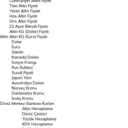
Endeksler
Cumhuriyet Altını Fiyatı
Tam Altın Fiyatı
Yarım Altın Fiyatı
DÖVİZ
Has Altın Fiyatı
Ons Altın Fiyatı
Döviz Kuru
22 Ayar Bilezik Fiyatı
Dolar Kuru
Altın KG (Dolar) Fiyatı
Altın
Altın KG (Euro) Fiyatı
Euro Kuru
Dolar
Euro
Pound Kuru
Sterlin
Kanada Doları
Frank Kuru
İsviçre Frangı
Riyal Kuru
Rus Rublesi
Suudi Riyali
Avustralya Doları
Japon Yeni
Avustralya Doları
Danimarka Kronu Kuru
Norveç Kronu
Danimarka Kronu
Kanada Doları Kuru
İsveç Kronu
Döviz
Merkez Bankası Kurlari
Norveç Kronu Kuru
Altın Hesaplama
İsveç Kronu Kuru
Döviz Çevirici
Yüzde Hesaplama
Japon Yeni Kuru
KDV Hesaplama