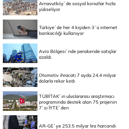
Arnavutköy`de sosyal konutlar hızla
yükseliyor
Türkiye`de her 4 kişiden 3`ü internet
bankacılığı kullanıyor
Avro Bölgesi`nde perakende satışlar
azaldı
Otomotiv ihracatı 7 ayda 24,4 milyar
dolarla rekor kırdı
TÜBİTAK`ın uluslararası araştırmacı
programında destek alan 75 projenin
7`si İYTE`den
AR-GE`ye 253,5 milyar lira harcandı