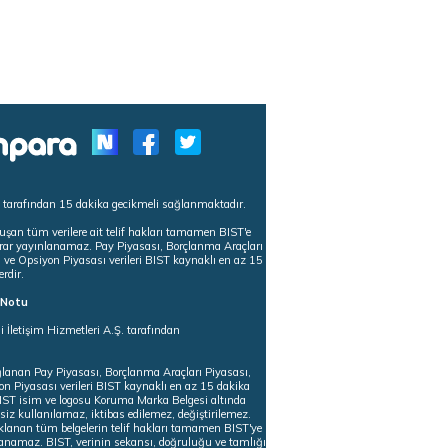
s tarafından 15 dakika gecikmeli sağlanmaktadır.
uşan tüm verilere ait telif hakları tamamen BIST'e
tekrar yayınlanamaz. Pay Piyasası, Borçlanma Araçları
m ve Opsiyon Piyasası verileri BIST kaynaklı en az 15
erdir.
ı Notu
i İletişim Hizmetleri A.Ş. tarafından
ğlanan Pay Piyasası, Borçlanma Araçları Piyasası,
on Piyasası verileri BIST kaynaklı en az 15 dakika
 BIST isim ve logosu Koruma Marka Belgesi altında
iz kullanılamaz, iktibas edilemez, değiştirilemez.
klanan tüm belgelerin telif hakları tamamen BIST'ye
nlanamaz. BIST, verinin sekansı, doğruluğu ve tamlığı