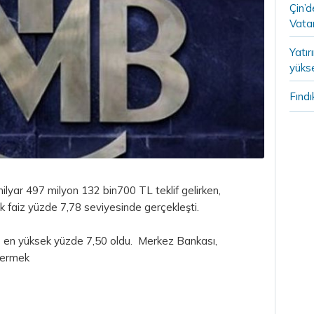
Çin’
Vatan
Yatır
yükse
Fındı
 milyar 497 milyon 132 bin700
TL
teklif gelirken,
k faiz yüzde 7,78 seviyesinde gerçekleşti.
ve en yüksek yüzde 7,50 oldu. Merkez Bankası,
idermek