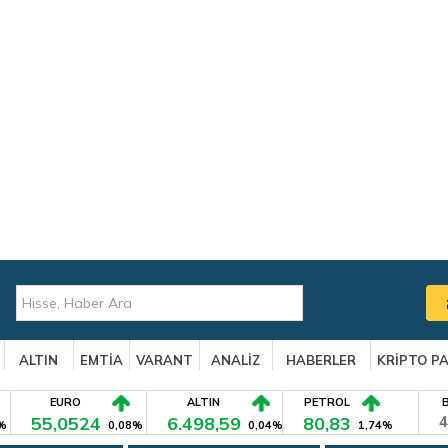
ALTIN
EMTİA
VARANT
ANALİZ
HABERLER
KRİPTO P
EURO
ALTIN
PETROL
55,0524
6.498,59
80,83
4
%
0,08%
0,04%
1,74%