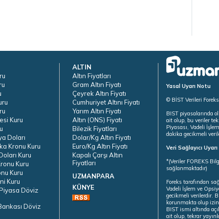
ALTIN
ru
Altın Fiyatları
ru
Gram Altın Fiyatı
Yasal Uyarı Notu
u
Çeyrek Altın Fiyatı
© BİST Verileri Forek
uru
Cumhuriyet Altını Fiyatı
ru
Yarım Altın Fiyatı
BIST piyasalarında ol
esi Kuru
Altın (ONS) Fiyatı
ait olup, bu veriler 
Piyasası, Vadeli İşle
u
Bilezik Fiyatları
dakika gecikmeli veril
ya Doları
Dolar/Kg Altın Fiyatı
ka Kronu Kuru
Euro/Kg Altın Fiyatı
Veri Sağlayıcı Uyar
oları Kuru
Kapalı Çarşı Altın
*(Veriler FOREKS Bilg
Fiyatları
ronu Kuru
sağlanmaktadır)
onu Kuru
UZMANPARA
ni Kuru
Foreks tarafından sa
KÜNYE
Vadeli İşlem ve Opsiy
Piyasa Döviz
gecikmeli verilerdir.
korunmakta olup izins
Bankası Döviz
BIST ismi altında açı
ait olup, tekrar yayı