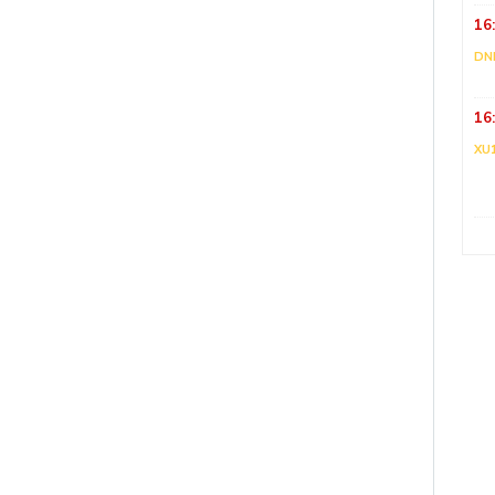
16
DNI
16
XU