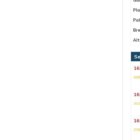
Pla
Pa
Bre
Alt
Se
16
KM
16
XU
16
PR