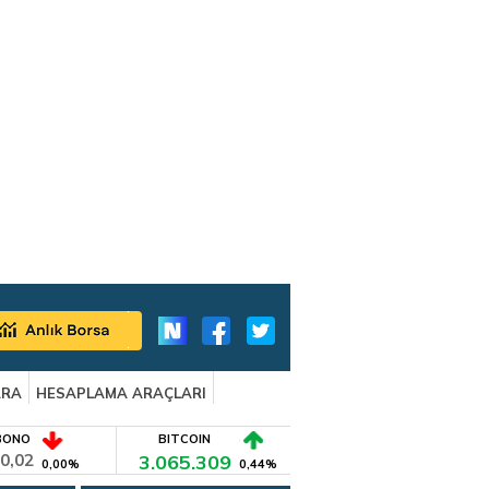
ARA
HESAPLAMA ARAÇLARI
BONO
BITCOIN
0,02
3.065.309
0,00%
0,44%