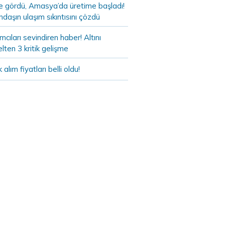
de gördü, Amasya’da üretime başladı!
daşın ulaşım sıkıntısını çözdü
ımcıları sevindiren haber! Altını
lten 3 kritik gelişme
k alım fiyatları belli oldu!