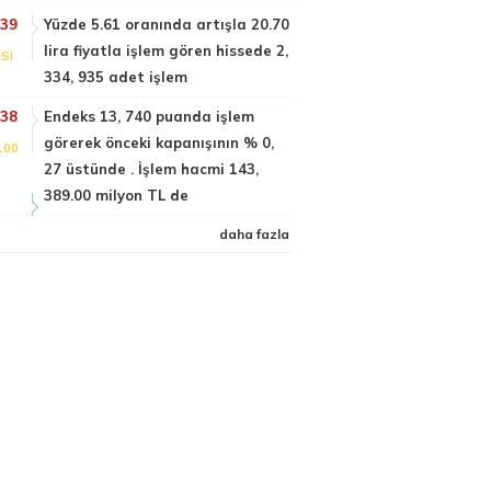
:39
Yüzde 5.61 oranında artışla 20.70
lira fiyatla işlem gören hissede 2,
SI
334, 935 adet işlem
:38
Endeks 13, 740 puanda işlem
görerek önceki kapanışının % 0,
100
27 üstünde . İşlem hacmi 143,
389.00 milyon TL de
daha fazla