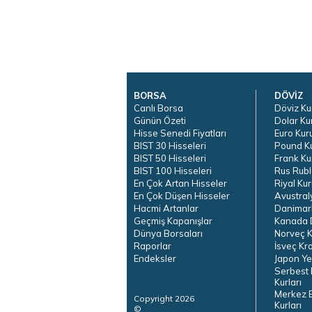
BORSA
DÖVİZ
Canlı Borsa
Döviz Ku
Günün Özeti
Dolar Ku
Hisse Senedi Fiyatları
Euro Kur
BIST 30 Hisseleri
Pound K
BIST 50 Hisseleri
Frank Ku
BIST 100 Hisseleri
Rus Rubl
En Çok Artan Hisseler
Riyal Kur
En Çok Düşen Hisseler
Avustral
Hacmi Artanlar
Danimar
Geçmiş Kapanışlar
Kanada D
Dünya Borsaları
Norveç K
Raporlar
İsveç Kr
Endeksler
Japon Ye
Serbest 
Kurları
Merkez 
Copyright 2026
Kurları
©