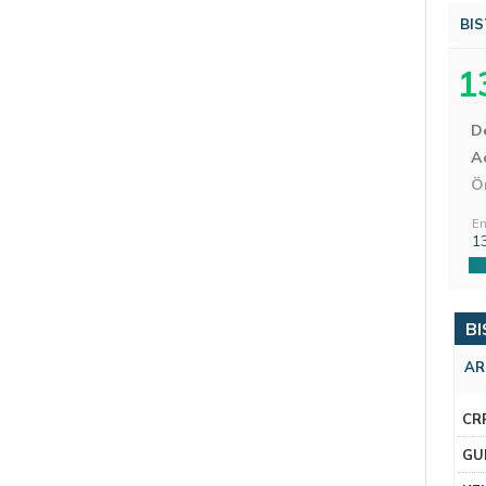
BIS
1
D
Aç
Ö
En
1
BI
AR
CR
GU