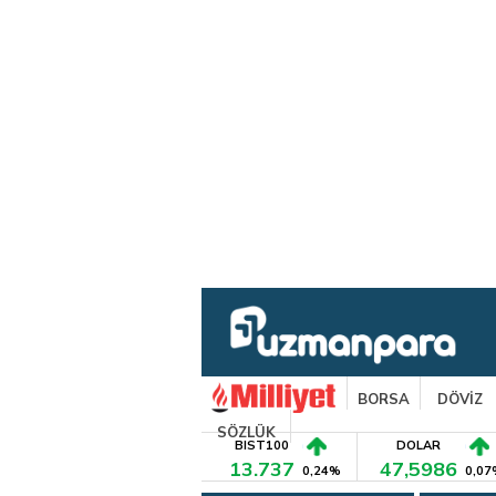
BORSA
DÖVİZ
SÖZLÜK
BIST100
DOLAR
13.737
47,5986
0,24%
0,07