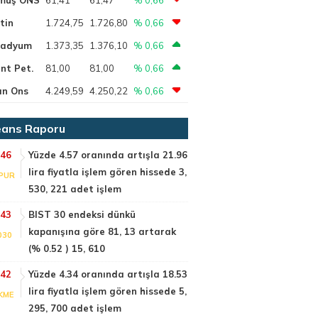
tin
1.724,75
1.726,80
% 0,66
ladyum
1.373,35
1.376,10
% 0,66
nt Pet.
81,00
81,00
% 0,66
ın Ons
4.249,59
4.250,22
% 0,66
ans Raporu
:46
Yüzde 4.57 oranında artışla 21.96
lira fiyatla işlem gören hissede 3,
PUR
530, 221 adet işlem
:43
BIST 30 endeksi dünkü
kapanışına göre 81, 13 artarak
030
(% 0.52 ) 15, 610
:42
Yüzde 4.34 oranında artışla 18.53
lira fiyatla işlem gören hissede 5,
KME
295, 700 adet işlem