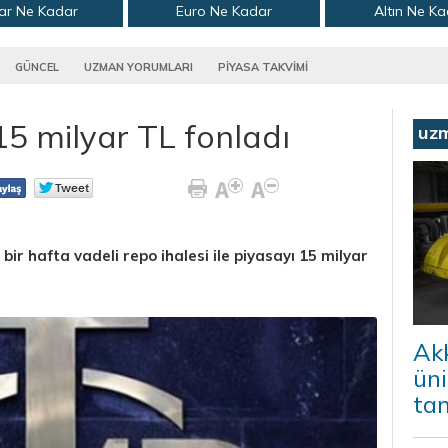
ar Ne Kadar
Euro Ne Kadar
Altın Ne K
GÜNCEL
UZMAN YORUMLARI
PİYASA TAKVİMİ
5 milyar TL fonladı
uz
ir hafta vadeli repo ihalesi ile piyasayı 15 milyar
Ak
ün
ta