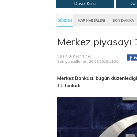
Döviz Kuru
Dol
GÜNDEM
KAP HABERLERİ
SON DAKİKA
Merkez piyasayı 1
26.01.2016 11:16
Son güncelleme : 26.01.2016 11:30
Merkez Bankası, bugün düzenlediği b
TL fonladı.