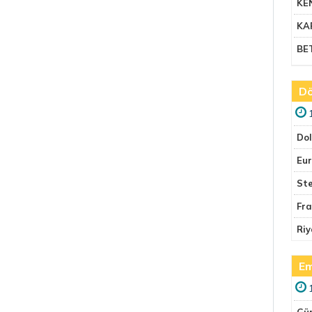
KE
KA
BE
Dö
Do
Eu
Ste
Fr
Riy
Em
Gü