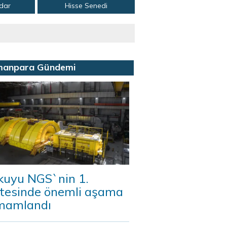
adar
Hisse Senedi
manpara Gündemi
kuyu NGS`nin 1.
itesinde önemli aşama
mamlandı