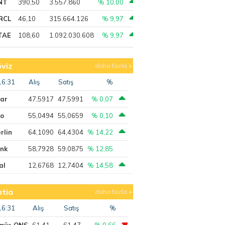
NT
390,50
3.557.860
% 10,00
RCL
46,10
315.664.126
% 9,97
TAE
108,60
1.092.030.608
% 9,97
viz
daha fazla
16:31
Alış
Satış
%
lar
47,5917
47,5991
% 0,07
ro
55,0494
55,0659
% 0,10
rlin
64,1090
64,4304
% 14,22
ank
58,7928
59,0875
% 12,85
al
12,6768
12,7404
% 14,58
tia
daha fazla
16:31
Alış
Satış
%
müş ONS
61,41
61,47
% 0,66