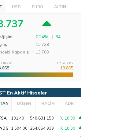
T
USD
EURO
ALTIN
3.737
eğişim
:
0,24%
|
34
ılış
:
13.729
nceki Kapanış
: 13.703
 Düşük
En Yüksek
3.668
13.805
ST En Aktif Hisseler
TAN
DÜŞEN
HACİM
ADET
FSA
191,40
540.831.159
% 10,00
NDG
1.694,00
254.054.939
% 10,00