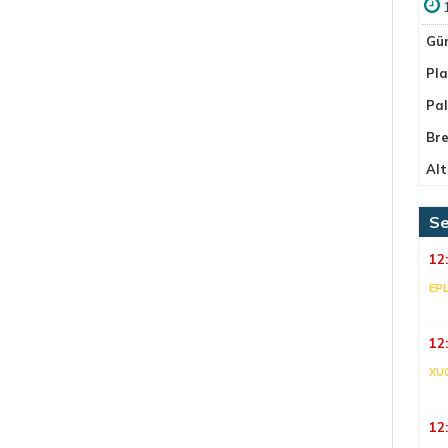
Gü
Pla
Pa
Bre
Alt
Se
12
EP
12
XU
12