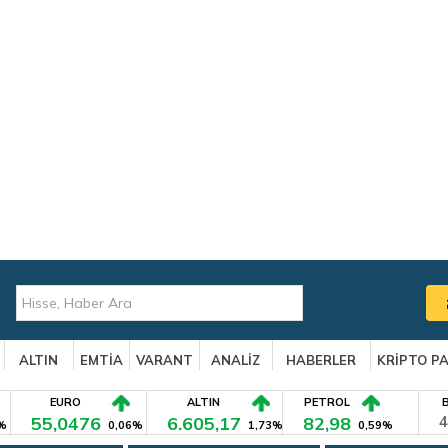
ALTIN
EMTİA
VARANT
ANALİZ
HABERLER
KRİPTO P
EURO
ALTIN
PETROL
55,0476
6.605,17
82,98
4
%
0,06%
1,73%
0,59%