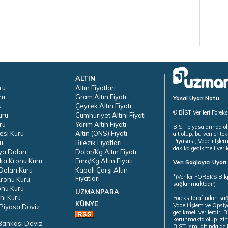
ALTIN
ru
Altın Fiyatları
ru
Gram Altın Fiyatı
Yasal Uyarı Notu
u
Çeyrek Altın Fiyatı
© BİST Verileri Forek
uru
Cumhuriyet Altını Fiyatı
ru
Yarım Altın Fiyatı
BIST piyasalarında ol
esi Kuru
Altın (ONS) Fiyatı
ait olup, bu veriler 
Piyasası, Vadeli İşle
u
Bilezik Fiyatları
dakika gecikmeli veril
ya Doları
Dolar/Kg Altın Fiyatı
ka Kronu Kuru
Euro/Kg Altın Fiyatı
Veri Sağlayıcı Uyar
oları Kuru
Kapalı Çarşı Altın
*(Veriler FOREKS Bilg
Fiyatları
ronu Kuru
sağlanmaktadır)
onu Kuru
UZMANPARA
ni Kuru
Foreks tarafından sa
KÜNYE
Vadeli İşlem ve Opsiy
Piyasa Döviz
gecikmeli verilerdir.
korunmakta olup izins
Bankası Döviz
BIST ismi altında açı