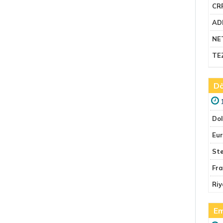
CR
AD
NE
TE
Dö
Do
Eu
Ste
Fr
Riy
Em