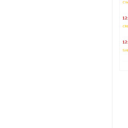
CW
12
CR
12
SA