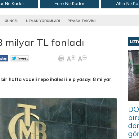
ar Ne Kadar
Euro Ne Kadar
Altın Ne K
GÜNCEL
UZMAN YORUMLARI
PİYASA TAKVİMİ
 milyar TL fonladı
uz
ir hafta vadeli repo ihalesi ile piyasayı 8 milyar
DO
bır
dö
gö