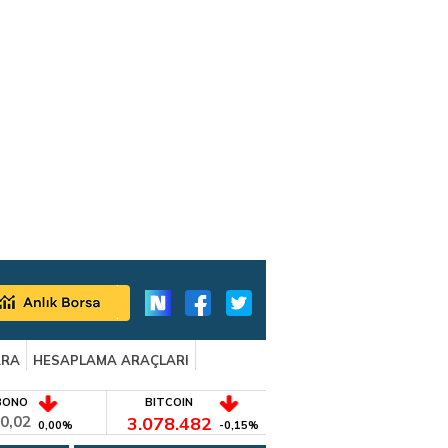
ARA
HESAPLAMA ARAÇLARI
BONO
BITCOIN
0,02
3.078.482
0,00%
-0,15%