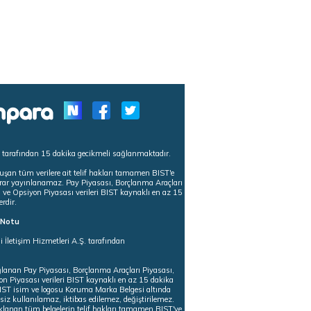
s tarafından 15 dakika gecikmeli sağlanmaktadır.
uşan tüm verilere ait telif hakları tamamen BIST'e
tekrar yayınlanamaz. Pay Piyasası, Borçlanma Araçları
m ve Opsiyon Piyasası verileri BIST kaynaklı en az 15
erdir.
ı Notu
i İletişim Hizmetleri A.Ş. tarafından
ğlanan Pay Piyasası, Borçlanma Araçları Piyasası,
on Piyasası verileri BIST kaynaklı en az 15 dakika
 BIST isim ve logosu Koruma Marka Belgesi altında
iz kullanılamaz, iktibas edilemez, değiştirilemez.
klanan tüm belgelerin telif hakları tamamen BIST'ye