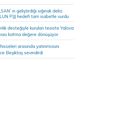
AN`ın geliştirdiği sığınak delici
LUN P||| hedefi tam isabetle vurdu
lık desteğiyle kurulan tesiste Yalova
yası katma değere dönüşüyor
hisseleri arasında yatırımcısını
ce Beşiktaş sevindirdi