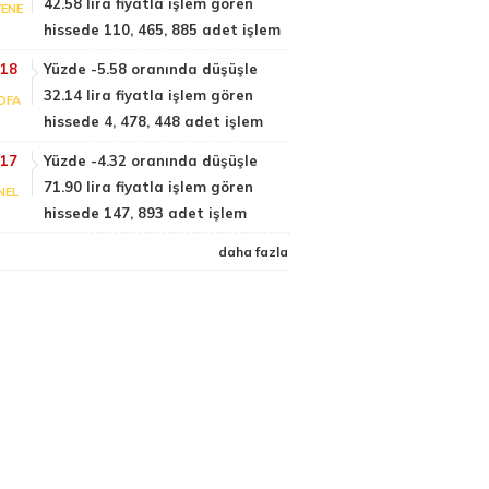
42.58 lira fiyatla işlem gören
ENE
hissede 110, 465, 885 adet işlem
:18
Yüzde -5.58 oranında düşüşle
32.14 lira fiyatla işlem gören
DFA
hissede 4, 478, 448 adet işlem
:17
Yüzde -4.32 oranında düşüşle
71.90 lira fiyatla işlem gören
NEL
hissede 147, 893 adet işlem
daha fazla