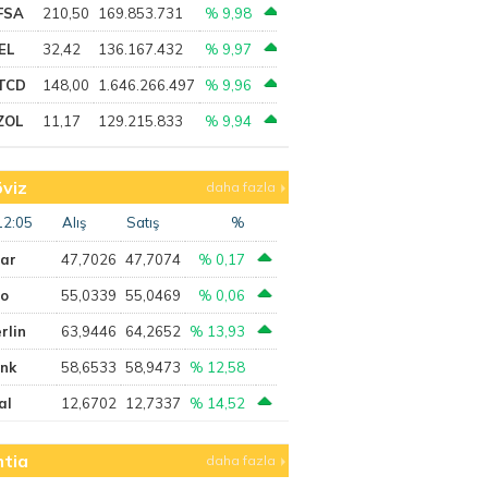
FSA
210,50
169.853.731
% 9,98
EL
32,42
136.167.432
% 9,97
TCD
148,00
1.646.266.497
% 9,96
ZOL
11,17
129.215.833
% 9,94
viz
daha fazla
12:05
Alış
Satış
%
lar
47,7026
47,7074
% 0,17
ro
55,0339
55,0469
% 0,06
rlin
63,9446
64,2652
% 13,93
ank
58,6533
58,9473
% 12,58
al
12,6702
12,7337
% 14,52
tia
daha fazla