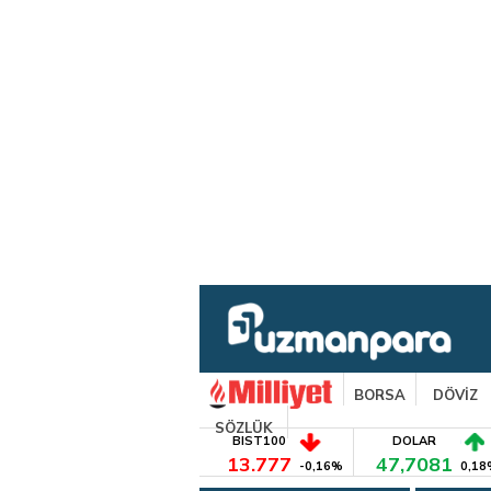
BORSA
DÖVİZ
SÖZLÜK
BIST100
DOLAR
13.777
47,7081
-0,16%
0,18