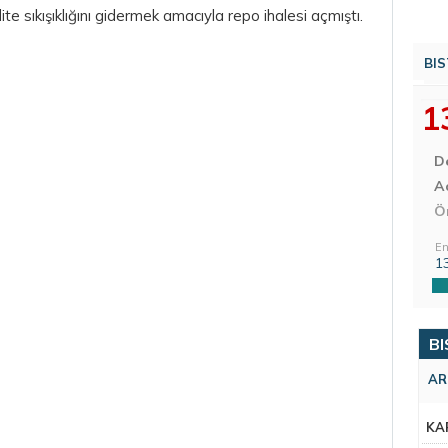
te sıkışıklığını gidermek amacıyla repo ihalesi açmıştı.
BIS
1
D
Aç
Ö
En
1
BI
AR
KA