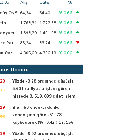
12:05
Alış
Satış
%
müş ONS
64,34
64,40
% 0,66
tin
1.768,31
1.772,68
% 0,66
ladyum
1.398,20
1.401,08
% 0,66
nt Pet.
83,24
83,24
% 0,66
ın Ons
4.305,69
4.306,19
% 0,66
ans Raporu
:20
Yüzde -3.28 oranında düşüşle
5.60 lira fiyatla işlem gören
LAS
hissede 3, 519, 899 adet işlem
:19
BIST 50 endeksi dünkü
kapanışına göre -51, 78
050
kaybederek (% -0.42 ) 12, 156
:19
Yüzde -9.02 oranında düşüşle