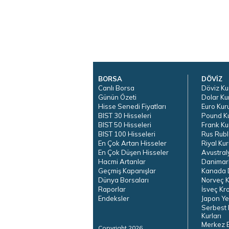
BORSA
DÖVİZ
Canlı Borsa
Döviz Ku
Günün Özeti
Dolar Ku
Hisse Senedi Fiyatları
Euro Kur
BIST 30 Hisseleri
Pound K
BIST 50 Hisseleri
Frank Ku
BIST 100 Hisseleri
Rus Rubl
En Çok Artan Hisseler
Riyal Kur
En Çok Düşen Hisseler
Avustral
Hacmi Artanlar
Danimar
Geçmiş Kapanışlar
Kanada D
Dünya Borsaları
Norveç K
Raporlar
İsveç Kr
Endeksler
Japon Ye
Serbest 
Kurları
Merkez 
Copyright 2026