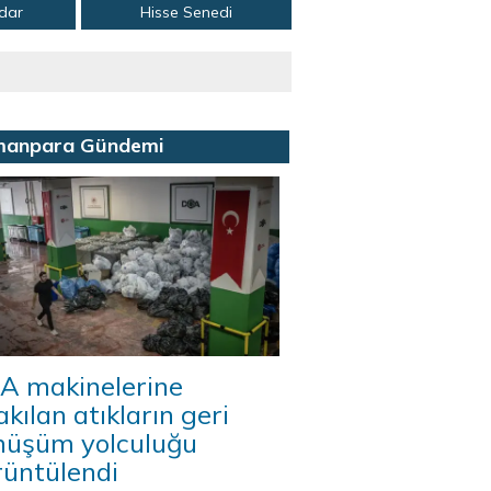
adar
Hisse Senedi
manpara Gündemi
A makinelerine
akılan atıkların geri
nüşüm yolculuğu
rüntülendi