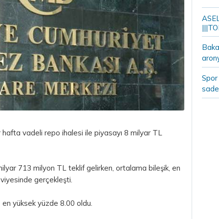
ASELS
|||TO
Bakan
aron
Spor 
sade
 hafta vadeli
repo
ihalesi ile piyasayı 8 milyar
TL
lyar 713 milyon TL teklif gelirken, ortalama bileşik, en
viyesinde gerçekleşti.
e en yüksek yüzde 8.00 oldu.