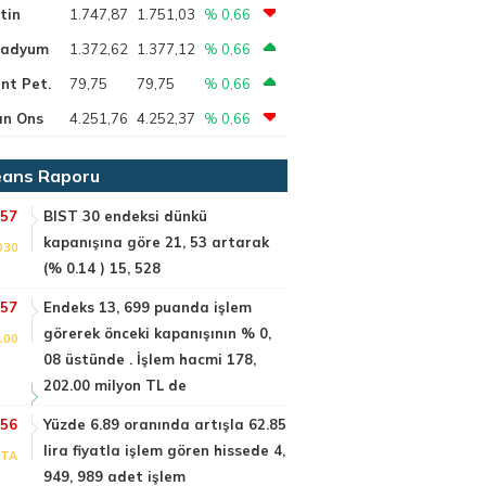
tin
1.747,87
1.751,03
% 0,66
ladyum
1.372,62
1.377,12
% 0,66
nt Pet.
79,75
79,75
% 0,66
ın Ons
4.251,76
4.252,37
% 0,66
ans Raporu
:57
BIST 30 endeksi dünkü
kapanışına göre 21, 53 artarak
030
(% 0.14 ) 15, 528
:57
Endeks 13, 699 puanda işlem
görerek önceki kapanışının % 0,
100
08 üstünde . İşlem hacmi 178,
202.00 milyon TL de
:56
Yüzde 6.89 oranında artışla 62.85
lira fiyatla işlem gören hissede 4,
PTA
949, 989 adet işlem