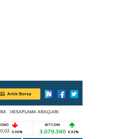
ARA
HESAPLAMA ARAÇLARI
BONO
BITCOIN
0,02
3.079.360
0,00%
0,92%