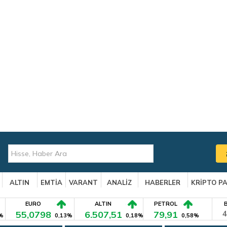
ALTIN
EMTİA
VARANT
ANALİZ
HABERLER
KRİPTO P
EURO
ALTIN
PETROL
55,0798
6.507,51
79,91
4
%
0,13%
0,18%
0,58%