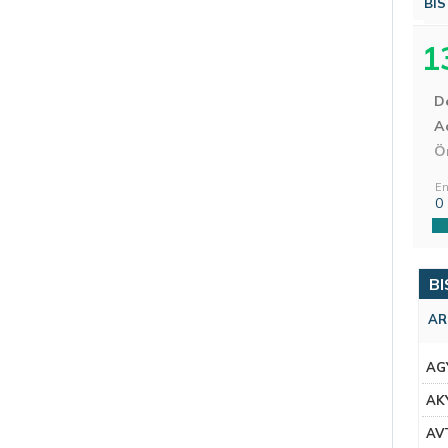
BIS
1
D
Aç
Ö
En
0
BI
AR
AG
AK
AV