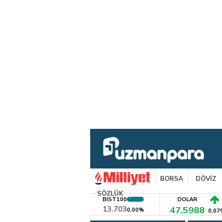
BORSA
DÖVİZ
SÖZLÜK
BIST100
DOLAR
13.703
47,5988
0,00%
0,07