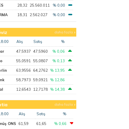
ES
28,32
25.560.011
% 0,00
RMA
18,31
2.562.027
% 0,00
viz
daha fazla
18:00
Alış
Satış
%
lar
47,5937
47,5960
% 0,06
ro
55,0591
55,0807
% 0,13
rlin
63,9556
64,2762
% 13,95
ank
58,7973
59,0921
% 12,86
al
12,6543
12,7178
% 14,38
tia
daha fazla
18:00
Alış
Satış
%
müş ONS
61,59
61,65
% 0,66