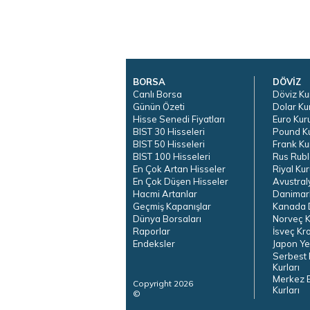
BORSA
DÖVİZ
Canlı Borsa
Döviz Ku
Günün Özeti
Dolar Ku
Hisse Senedi Fiyatları
Euro Kur
BIST 30 Hisseleri
Pound K
BIST 50 Hisseleri
Frank Ku
BIST 100 Hisseleri
Rus Rubl
En Çok Artan Hisseler
Riyal Kur
En Çok Düşen Hisseler
Avustral
Hacmi Artanlar
Danimar
Geçmiş Kapanışlar
Kanada D
Dünya Borsaları
Norveç K
Raporlar
İsveç Kr
Endeksler
Japon Ye
Serbest 
Kurları
Merkez 
Copyright 2026
Kurları
©