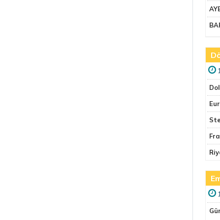
AY
BA
Dö
Do
Eu
Ste
Fr
Riy
Em
Gü