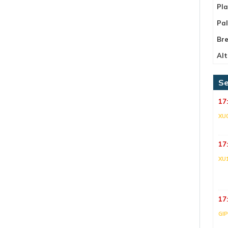
Pla
Pa
Bre
Alt
Se
17
XU
17
XU
17
GI