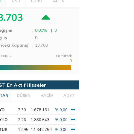
T
USD
EURO
ALTIN
3.703
eğişim
:
0,00%
|
0
ılış
:
0
nceki Kapanış
: 13.703
 Düşük
En Yüksek
0
ST En Aktif Hisseler
TAN
DÜŞEN
HACİM
ADET
YO
7,30
1.678.131
% 0,00
YHO
2,26
1.860.643
% 0,00
TUR
12,95
14.342.750
% 0,00