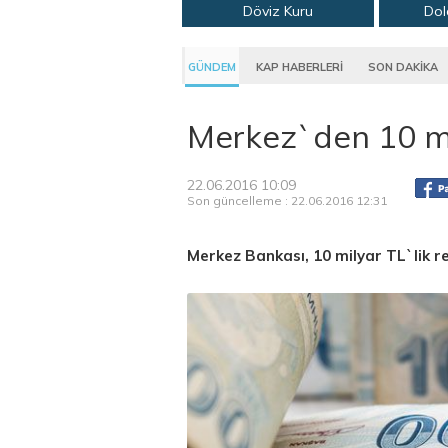
Döviz Kuru
Dol
GÜNDEM
KAP HABERLERİ
SON DAKİKA
Merkez`den 10 mil
22.06.2016 10:09
Son güncelleme : 22.06.2016 12:31
Merkez Bankası, 10 milyar TL`lik re