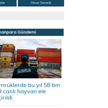
adar
Hisse Senedi
manpara Gündemi
rüklerde bu yıl 58 bin
 canlı hayvan ele
irildi