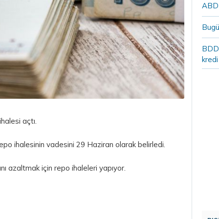
ABD`n
Bugü
BDDK
kredi
ihalesi açtı.
epo ihalesinin vadesini 29 Haziran olarak belirledi.
ğını azaltmak için repo ihaleleri yapıyor.