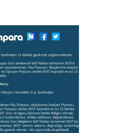
s tarafından 15 dakika gecikmeli sağlanmaktadır.
uşan tüm verilere ait telif hakları tamamen BIST'e
tekrar yayınlanamaz. Pay Piyasası, Borçlanma Araçları
m ve Opsiyon Piyasası verileri BIST kaynaklı en az 15
erdir.
ı Notu
i İletişim Hizmetleri A.Ş. tarafından
ğlanan Pay Piyasası, Borçlanma Araçları Piyasası,
on Piyasası verileri BIST kaynaklı en az 15 dakika
 BIST isim ve logosu Koruma Marka Belgesi altında
iz kullanılamaz, iktibas edilemez, değiştirilemez.
klanan tüm belgelerin telif hakları tamamen BIST'ye
nlanamaz. BIST, verinin sekansı, doğruluğu ve tamlığı
ir garanti vermez. Veri yayınında oluşabilecek