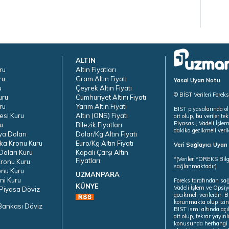
ALTIN
ru
Altın Fiyatları
ru
Gram Altın Fiyatı
Yasal Uyarı Notu
u
Çeyrek Altın Fiyatı
© BİST Verileri Forek
uru
Cumhuriyet Altını Fiyatı
ru
Yarım Altın Fiyatı
BIST piyasalarında ol
esi Kuru
Altın (ONS) Fiyatı
ait olup, bu veriler 
Piyasası, Vadeli İşle
u
Bilezik Fiyatları
dakika gecikmeli veril
ya Doları
Dolar/Kg Altın Fiyatı
ka Kronu Kuru
Euro/Kg Altın Fiyatı
Veri Sağlayıcı Uyar
oları Kuru
Kapalı Çarşı Altın
*(Veriler FOREKS Bilg
Fiyatları
ronu Kuru
sağlanmaktadır)
onu Kuru
UZMANPARA
ni Kuru
Foreks tarafından sa
KÜNYE
Vadeli İşlem ve Opsiy
Piyasa Döviz
gecikmeli verilerdir.
korunmakta olup izins
Bankası Döviz
BIST ismi altında açı
ait olup, tekrar yayı
konusunda herhangi b