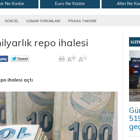
ar Ne Kadar
Euro Ne Kadar
Altın Ne K
GÜNCEL
UZMAN YORUMLARI
PİYASA TAKVİMİ
yarlık repo ihalesi
uz
po ihalesi açtı
Güm
519
geç