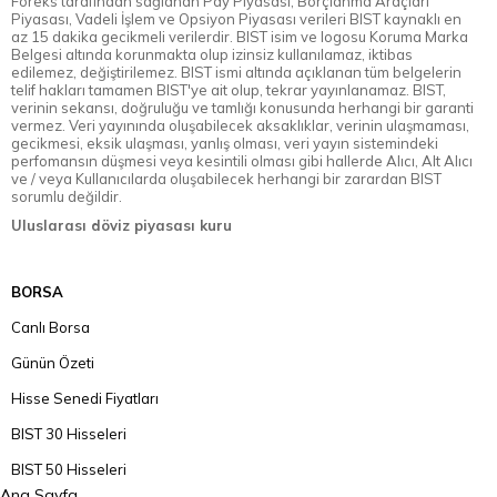
Foreks tarafından sağlanan Pay Piyasası, Borçlanma Araçları
Piyasası, Vadeli İşlem ve Opsiyon Piyasası verileri BIST kaynaklı en
az 15 dakika gecikmeli verilerdir. BIST isim ve logosu Koruma Marka
Belgesi altında korunmakta olup izinsiz kullanılamaz, iktibas
edilemez, değiştirilemez. BIST ismi altında açıklanan tüm belgelerin
telif hakları tamamen BIST'ye ait olup, tekrar yayınlanamaz. BIST,
verinin sekansı, doğruluğu ve tamlığı konusunda herhangi bir garanti
vermez. Veri yayınında oluşabilecek aksaklıklar, verinin ulaşmaması,
gecikmesi, eksik ulaşması, yanlış olması, veri yayın sistemindeki
perfomansın düşmesi veya kesintili olması gibi hallerde Alıcı, Alt Alıcı
ve / veya Kullanıcılarda oluşabilecek herhangi bir zarardan BIST
sorumlu değildir.
Uluslarası döviz piyasası kuru
BORSA
Canlı Borsa
Günün Özeti
Hisse Senedi Fiyatları
BIST 30 Hisseleri
BIST 50 Hisseleri
Ana Sayfa