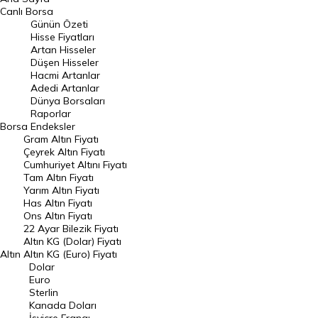
BIST 100 Hisseleri
Canlı Borsa
Günün Özeti
En Çok Artan Hisseler
Hisse Fiyatları
Artan Hisseler
En Çok Düşen Hisseler
Düşen Hisseler
Hacmi Artanlar
Hacmi Artanlar
Adedi Artanlar
Geçmiş Kapanışlar
Dünya Borsaları
Raporlar
Dünya Borsaları
Borsa
Endeksler
Gram Altın Fiyatı
Raporlar
Çeyrek Altın Fiyatı
Endeksler
Cumhuriyet Altını Fiyatı
Tam Altın Fiyatı
Yarım Altın Fiyatı
DÖVİZ
Has Altın Fiyatı
Ons Altın Fiyatı
Döviz Kuru
22 Ayar Bilezik Fiyatı
Dolar Kuru
Altın KG (Dolar) Fiyatı
Altın
Altın KG (Euro) Fiyatı
Euro Kuru
Dolar
Euro
Pound Kuru
Sterlin
Kanada Doları
Frank Kuru