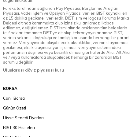
sağlanmaktadır.
Foreks tarafından sağlanan Pay Piyasası, Borçlanma Araçları
Piyasası, Vadeli İşlem ve Opsiyon Piyasası verileri BIST kaynaklı en
az 15 dakika gecikmeli verilerdir. BIST isim ve logosu Koruma Marka
Belgesi altında korunmakta olup izinsiz kullanılamaz, iktibas
edilemez, değiştirilemez. BIST ismi altında açıklanan tüm belgelerin
telif hakları tamamen BIST'ye ait olup, tekrar yayınlanamaz. BIST,
verinin sekansı, doğruluğu ve tamlığı konusunda herhangi bir garanti
vermez. Veri yayınında oluşabilecek aksaklıklar, verinin ulaşmaması,
gecikmesi, eksik ulaşması, yanlış olması, veri yayın sistemindeki
perfomansın düşmesi veya kesintili olması gibi hallerde Alıcı, Alt Alıcı
ve / veya Kullanıcılarda oluşabilecek herhangi bir zarardan BIST
sorumlu değildir.
Uluslarası döviz piyasası kuru
BORSA
Canlı Borsa
Günün Özeti
Hisse Senedi Fiyatları
BIST 30 Hisseleri