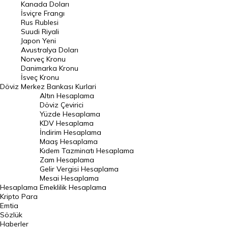
Kanada Doları
Frank Kuru
İsviçre Frangı
Riyal Kuru
Rus Rublesi
Suudi Riyali
Avustralya Doları
Japon Yeni
Avustralya Doları
Danimarka Kronu Kuru
Norveç Kronu
Danimarka Kronu
Kanada Doları Kuru
İsveç Kronu
Döviz
Merkez Bankası Kurlari
Norveç Kronu Kuru
Altın Hesaplama
İsveç Kronu Kuru
Döviz Çevirici
Yüzde Hesaplama
Japon Yeni Kuru
KDV Hesaplama
İndirim Hesaplama
Serbest Piyasa Döviz Kurları
Maaş Hesaplama
Kıdem Tazminatı Hesaplama
Merkez Bankası Döviz Kurları
Zam Hesaplama
Gelir Vergisi Hesaplama
ALTIN
Mesai Hesaplama
Hesaplama
Emeklilik Hesaplama
Altın Fiyatları
Kripto Para
Emtia
Gram Altın Fiyatı
Sözlük
Çeyrek Altın Fiyatı
Haberler