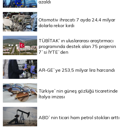
azaldı
Otomotiv ihracatı 7 ayda 24,4 milyar
dolarla rekor kırdı
TÜBİTAK`ın uluslararası araştırmacı
programında destek alan 75 projenin
7`si İYTE`den
AR-GE`ye 253,5 milyar lira harcandı
Türkiye`nin güneş gözlüğü ticaretinde
İtalya imzası
ABD`nin ticari ham petrol stokları arttı