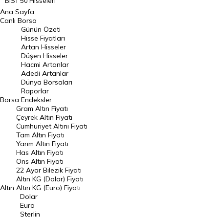
BIST 50 Hisseleri
Ana Sayfa
BIST 100 Hisseleri
Canlı Borsa
Günün Özeti
En Çok Artan Hisseler
Hisse Fiyatları
Artan Hisseler
En Çok Düşen Hisseler
Düşen Hisseler
Hacmi Artanlar
Hacmi Artanlar
Adedi Artanlar
Geçmiş Kapanışlar
Dünya Borsaları
Raporlar
Dünya Borsaları
Borsa
Endeksler
Gram Altın Fiyatı
Raporlar
Çeyrek Altın Fiyatı
Endeksler
Cumhuriyet Altını Fiyatı
Tam Altın Fiyatı
Yarım Altın Fiyatı
DÖVİZ
Has Altın Fiyatı
Ons Altın Fiyatı
Döviz Kuru
22 Ayar Bilezik Fiyatı
Dolar Kuru
Altın KG (Dolar) Fiyatı
Altın
Altın KG (Euro) Fiyatı
Euro Kuru
Dolar
Euro
Pound Kuru
Sterlin