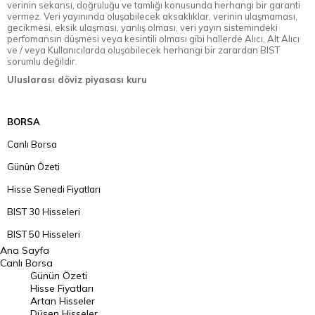
verinin sekansı, doğruluğu ve tamlığı konusunda herhangi bir garanti
vermez. Veri yayınında oluşabilecek aksaklıklar, verinin ulaşmaması,
gecikmesi, eksik ulaşması, yanlış olması, veri yayın sistemindeki
perfomansın düşmesi veya kesintili olması gibi hallerde Alıcı, Alt Alıcı
ve / veya Kullanıcılarda oluşabilecek herhangi bir zarardan BIST
sorumlu değildir.
Uluslarası döviz piyasası kuru
BORSA
Canlı Borsa
Günün Özeti
Hisse Senedi Fiyatları
BIST 30 Hisseleri
BIST 50 Hisseleri
Ana Sayfa
BIST 100 Hisseleri
Canlı Borsa
Günün Özeti
En Çok Artan Hisseler
Hisse Fiyatları
Artan Hisseler
En Çok Düşen Hisseler
Düşen Hisseler