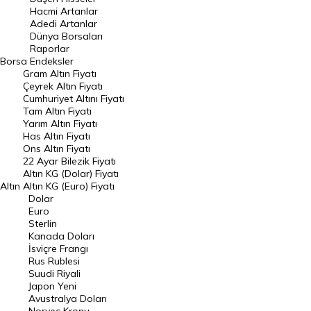
Hacmi Artanlar
Hacmi Artanlar
Adedi Artanlar
Geçmiş Kapanışlar
Dünya Borsaları
Raporlar
Dünya Borsaları
Borsa
Endeksler
Gram Altın Fiyatı
Raporlar
Çeyrek Altın Fiyatı
Endeksler
Cumhuriyet Altını Fiyatı
Tam Altın Fiyatı
Yarım Altın Fiyatı
DÖVİZ
Has Altın Fiyatı
Ons Altın Fiyatı
Döviz Kuru
22 Ayar Bilezik Fiyatı
Dolar Kuru
Altın KG (Dolar) Fiyatı
Altın
Altın KG (Euro) Fiyatı
Euro Kuru
Dolar
Euro
Pound Kuru
Sterlin
Kanada Doları
Frank Kuru
İsviçre Frangı
Riyal Kuru
Rus Rublesi
Suudi Riyali
Avustralya Doları
Japon Yeni
Avustralya Doları
Danimarka Kronu Kuru