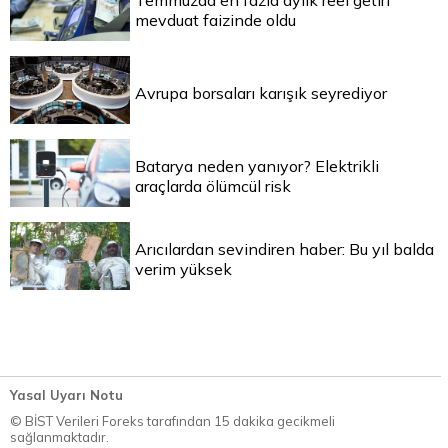
Temmuzda en fazla aylık reel getiri
mevduat faizinde oldu
Avrupa borsaları karışık seyrediyor
Batarya neden yanıyor? Elektrikli
araçlarda ölümcül risk
Arıcılardan sevindiren haber: Bu yıl balda
verim yüksek
Yasal Uyarı Notu
© BİST Verileri Foreks tarafından 15 dakika gecikmeli
sağlanmaktadır.