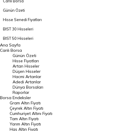
Canlı Borsa
Günün Özeti
Hisse Senedi Fiyatları
BIST 30 Hisseleri
BIST 50 Hisseleri
Ana Sayfa
BIST 100 Hisseleri
Canlı Borsa
Günün Özeti
En Çok Artan Hisseler
Hisse Fiyatları
Artan Hisseler
En Çok Düşen Hisseler
Düşen Hisseler
Hacmi Artanlar
Hacmi Artanlar
Adedi Artanlar
Geçmiş Kapanışlar
Dünya Borsaları
Raporlar
Dünya Borsaları
Borsa
Endeksler
Gram Altın Fiyatı
Raporlar
Çeyrek Altın Fiyatı
Endeksler
Cumhuriyet Altını Fiyatı
Tam Altın Fiyatı
Yarım Altın Fiyatı
DÖVİZ
Has Altın Fiyatı