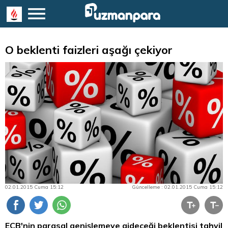
O beklenti faizleri aşağı çekiyor
02.01.2015 Cuma 15:12
Güncelleme : 02.01.2015 Cuma 15:12
ECB'nin parasal genişlemeye gideceği beklentisi
tahvil