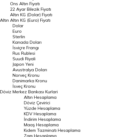
Ons Altın Fiyatı
Döviz Kuru
22 Ayar Bilezik Fiyatı
Dolar Kuru
Altın KG (Dolar) Fiyatı
Altın
Altın KG (Euro) Fiyatı
Euro Kuru
Dolar
Euro
Pound Kuru
Sterlin
Kanada Doları
Frank Kuru
İsviçre Frangı
Riyal Kuru
Rus Rublesi
Suudi Riyali
Avustralya Doları
Japon Yeni
Avustralya Doları
Danimarka Kronu Kuru
Norveç Kronu
Danimarka Kronu
Kanada Doları Kuru
İsveç Kronu
Döviz
Merkez Bankası Kurlari
Norveç Kronu Kuru
Altın Hesaplama
İsveç Kronu Kuru
Döviz Çevirici
Yüzde Hesaplama
Japon Yeni Kuru
KDV Hesaplama
İndirim Hesaplama
Serbest Piyasa Döviz Kurları
Maaş Hesaplama
Kıdem Tazminatı Hesaplama
Merkez Bankası Döviz Kurları
Zam Hesaplama