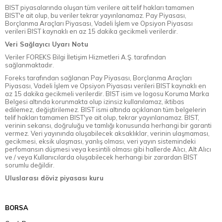
BIST piyasalarında oluşan tüm verilere ait telif hakları tamamen
BIST'e ait olup, bu veriler tekrar yayınlanamaz. Pay Piyasası,
Borçlanma Araçları Piyasası, Vadeli İşlem ve Opsiyon Piyasası
verileri BIST kaynaklı en az 15 dakika gecikmeli verilerdir.
Veri Sağlayıcı Uyarı Notu
Veriler FOREKS Bilgi İletişim Hizmetleri A.Ş. tarafından
sağlanmaktadır.
Foreks tarafından sağlanan Pay Piyasası, Borçlanma Araçları
Piyasası, Vadeli İşlem ve Opsiyon Piyasası verileri BIST kaynaklı en
az 15 dakika gecikmeli verilerdir. BIST isim ve logosu Koruma Marka
Belgesi altında korunmakta olup izinsiz kullanılamaz, iktibas
edilemez, değiştirilemez. BIST ismi altında açıklanan tüm belgelerin
telif hakları tamamen BIST'ye ait olup, tekrar yayınlanamaz. BIST,
verinin sekansı, doğruluğu ve tamlığı konusunda herhangi bir garanti
vermez. Veri yayınında oluşabilecek aksaklıklar, verinin ulaşmaması,
gecikmesi, eksik ulaşması, yanlış olması, veri yayın sistemindeki
perfomansın düşmesi veya kesintili olması gibi hallerde Alıcı, Alt Alıcı
ve / veya Kullanıcılarda oluşabilecek herhangi bir zarardan BIST
sorumlu değildir.
Uluslarası döviz piyasası kuru
BORSA