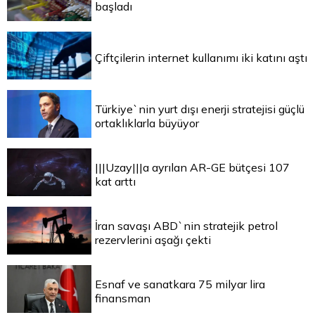
başladı
Çiftçilerin internet kullanımı iki katını aştı
Türkiye`nin yurt dışı enerji stratejisi güçlü
ortaklıklarla büyüyor
|||Uzay|||a ayrılan AR-GE bütçesi 107
kat arttı
İran savaşı ABD`nin stratejik petrol
rezervlerini aşağı çekti
Esnaf ve sanatkara 75 milyar lira
finansman