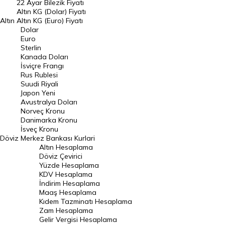
22 Ayar Bilezik Fiyatı
Dolar Kuru
Altın KG (Dolar) Fiyatı
Altın
Altın KG (Euro) Fiyatı
Euro Kuru
Dolar
Euro
Pound Kuru
Sterlin
Kanada Doları
Frank Kuru
İsviçre Frangı
Riyal Kuru
Rus Rublesi
Suudi Riyali
Avustralya Doları
Japon Yeni
Avustralya Doları
Danimarka Kronu Kuru
Norveç Kronu
Danimarka Kronu
Kanada Doları Kuru
İsveç Kronu
Döviz
Merkez Bankası Kurlari
Norveç Kronu Kuru
Altın Hesaplama
İsveç Kronu Kuru
Döviz Çevirici
Yüzde Hesaplama
Japon Yeni Kuru
KDV Hesaplama
İndirim Hesaplama
Serbest Piyasa Döviz Kurları
Maaş Hesaplama
Kıdem Tazminatı Hesaplama
Merkez Bankası Döviz Kurları
Zam Hesaplama
Gelir Vergisi Hesaplama
ALTIN