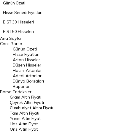
Günün Özeti
Hisse Senedi Fiyatları
BIST 30 Hisseleri
BIST 50 Hisseleri
Ana Sayfa
BIST 100 Hisseleri
Canlı Borsa
Günün Özeti
En Çok Artan Hisseler
Hisse Fiyatları
Artan Hisseler
En Çok Düşen Hisseler
Düşen Hisseler
Hacmi Artanlar
Hacmi Artanlar
Adedi Artanlar
Geçmiş Kapanışlar
Dünya Borsaları
Raporlar
Dünya Borsaları
Borsa
Endeksler
Gram Altın Fiyatı
Raporlar
Çeyrek Altın Fiyatı
Endeksler
Cumhuriyet Altını Fiyatı
Tam Altın Fiyatı
Yarım Altın Fiyatı
DÖVİZ
Has Altın Fiyatı
Ons Altın Fiyatı
Döviz Kuru