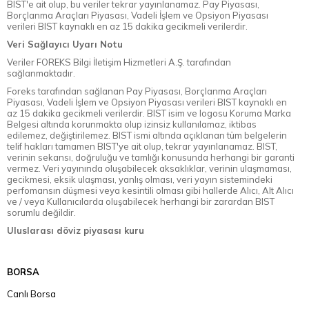
BIST'e ait olup, bu veriler tekrar yayınlanamaz. Pay Piyasası,
Borçlanma Araçları Piyasası, Vadeli İşlem ve Opsiyon Piyasası
verileri BIST kaynaklı en az 15 dakika gecikmeli verilerdir.
Veri Sağlayıcı Uyarı Notu
Veriler FOREKS Bilgi İletişim Hizmetleri A.Ş. tarafından
sağlanmaktadır.
Foreks tarafından sağlanan Pay Piyasası, Borçlanma Araçları
Piyasası, Vadeli İşlem ve Opsiyon Piyasası verileri BIST kaynaklı en
az 15 dakika gecikmeli verilerdir. BIST isim ve logosu Koruma Marka
Belgesi altında korunmakta olup izinsiz kullanılamaz, iktibas
edilemez, değiştirilemez. BIST ismi altında açıklanan tüm belgelerin
telif hakları tamamen BIST'ye ait olup, tekrar yayınlanamaz. BIST,
verinin sekansı, doğruluğu ve tamlığı konusunda herhangi bir garanti
vermez. Veri yayınında oluşabilecek aksaklıklar, verinin ulaşmaması,
gecikmesi, eksik ulaşması, yanlış olması, veri yayın sistemindeki
perfomansın düşmesi veya kesintili olması gibi hallerde Alıcı, Alt Alıcı
ve / veya Kullanıcılarda oluşabilecek herhangi bir zarardan BIST
sorumlu değildir.
Uluslarası döviz piyasası kuru
BORSA
Canlı Borsa