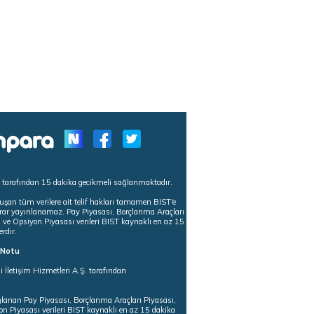
s tarafından 15 dakika gecikmeli sağlanmaktadır.
uşan tüm verilere ait telif hakları tamamen BIST'e
tekrar yayınlanamaz. Pay Piyasası, Borçlanma Araçları
m ve Opsiyon Piyasası verileri BIST kaynaklı en az 15
erdir.
ı Notu
i İletişim Hizmetleri A.Ş. tarafından
ğlanan Pay Piyasası, Borçlanma Araçları Piyasası,
on Piyasası verileri BIST kaynaklı en az 15 dakika