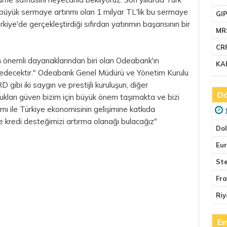
büyük sermaye artırımı olan 1 milyar TL'lik bu sermaye
GI
kiye'de gerçekleştirdiği sıfırdan yatırımın başarısının bir
MR
CR
 önemli dayanaklarından biri olan Odeabank'ın
KA
m edecektir." Odeabank Genel Müdürü ve Yönetim Kurulu
ibi iki saygın ve prestijli kuruluşun, diğer
Dö
dukları güven
bizim
için büyük önem taşımakta ve bizi
mı ile Türkiye ekonomisinin gelişimine katkıda
ne kredi desteğimizi artırma olanağı bulacağız"
Do
Eu
Ste
Fr
Riy
Em