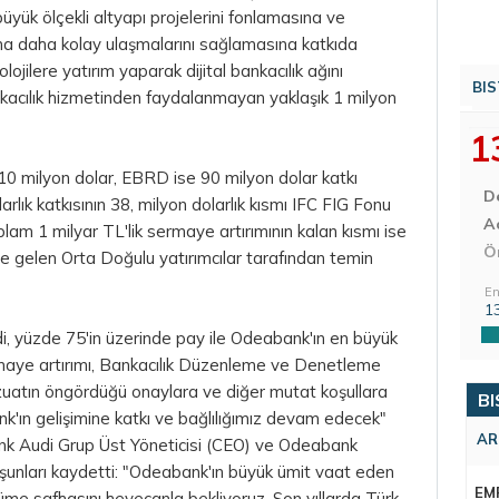
üyük ölçekli altyapı projelerini fonlamasına ve
ana daha kolay ulaşmalarını sağlamasına katkıda
ojilere yatırım yaparak dijital bankacılık ağını
BIS
nkacılık hizmetinden faydalanmayan yaklaşık 1 milyon
1
10 milyon dolar, EBRD ise 90 milyon
dolar
katkı
D
rlık katkısının 38, milyon dolarlık kısmı IFC FIG Fonu
Aç
lam 1 milyar TL'lik sermaye artırımının kalan kısmı ise
Ö
de gelen Orta Doğulu yatırımcılar tarafından temin
En
1
, yüzde 75'in üzerinde pay ile Odeabank'ın en büyük
aye artırımı, Bankacılık Düzenleme ve Denetleme
atın öngördüğü onaylara ve diğer mutat koşullara
BI
'ın gelişimine katkı ve bağlılığımız devam edecek"
AR
ank Audi Grup Üst Yöneticisi (CEO) ve Odeabank
şunları kaydetti: "Odeabank'ın büyük ümit vaat eden
EM
üme safhasını heyecanla bekliyoruz. Son yıllarda Türk