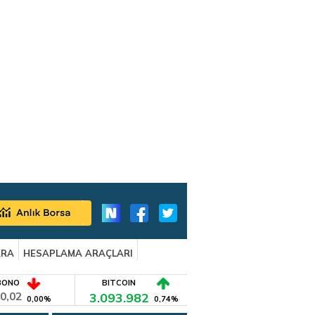
ARA
HESAPLAMA ARAÇLARI
BONO
BITCOIN
0,02
3.093.982
0,00%
0,74%