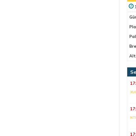
Gü
Pla
Pa
Bre
Alt
Se
17
XU
17
NT
17