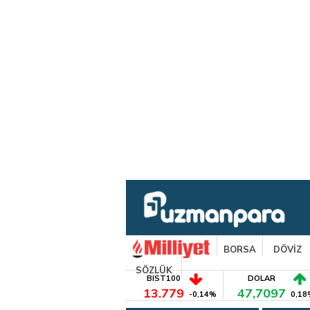
BORSA
DÖVİZ
SÖZLÜK
BIST100
DOLAR
13.779
47,7097
-0,14%
0,18