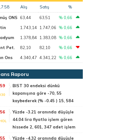
17:58
Alış
Satış
%
müş ONS
63,44
63,51
% 0,66
tin
1.743,14
1.747,06
% 0,66
ladyum
1.378,84
1.383,08
% 0,66
nt Pet.
82,10
82,10
% 0,66
ın Ons
4.340,47
4.341,22
% 0,66
ans Raporu
:59
BIST 30 endeksi dünkü
kapanışına göre -70, 55
030
kaybederek (% -0.45 ) 15, 584
:56
Yüzde -3.21 oranında düşüşle
44.04 lira fiyatla işlem gören
HOL
hissede 2, 601, 347 adet işlem
:55
Yüzde -4.32 oranında düşüşle