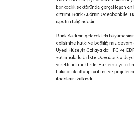
bankacılık sektöründe gerçekleşen en 
artırımı, Bank Audi'nin Odeabank ile Tür
ispatı niteliğindedir.
Bank Audi'nin gelecekteki büyümesinin
gelişimine katkı ve bağlılığımız deva
Üyesi Hüseyin Özkaya da "IFC ve EBRD g
yatırımcılarla birlikte Odeabank'a duy
yüreklendirmektedir. Bu sermaye artırı
bulunacak altyapı yatırım ve projeleri
ifadelerini kullandı.