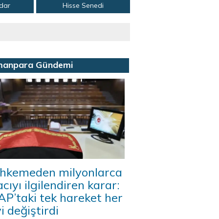
adar
Hisse Senedi
manpara Gündemi
hkemeden milyonlarca
acıyı ilgilendiren karar:
P’taki tek hareket her
i değiştirdi