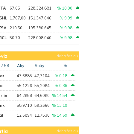
PTA
67,65
228.324.881
% 10,00
SHL
1.707,00
151.347.646
% 9,99
FSA
210,50
195.380.645
% 9,98
RCL
50,70
228.008.040
% 9,98
viz
daha fazla
17:58
Alış
Satış
%
lar
47,6885
47,7104
% 0,18
ro
55,1226
55,2084
% 0,36
rlin
64,2858
64,6080
% 14,54
ank
58,9710
59,2666
% 13,19
al
12,6894
12,7530
% 14,69
tia
daha fazla