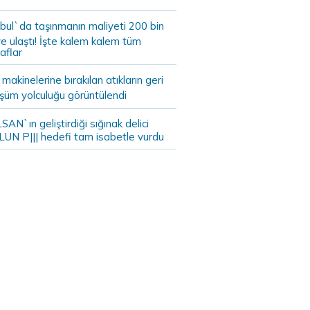
bul`da taşınmanın maliyeti 200 bin
e ulaştı! İşte kalem kalem tüm
aflar
akinelerine bırakılan atıkların geri
şüm yolculuğu görüntülendi
AN`ın geliştirdiği sığınak delici
LUN P||| hedefi tam isabetle vurdu