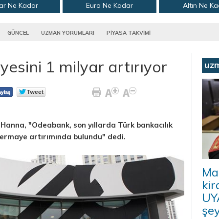
ar Ne Kadar
Euro Ne Kadar
Altın Ne K
GÜNCEL
UZMAN YORUMLARI
PİYASA TAKVİMİ
sini 1 milyar artırıyor
uz
anna, "Odeabank, son yıllarda Türk bankacılık
ermaye artırımında bulundu" dedi.
Ma
kir
UYA
şey