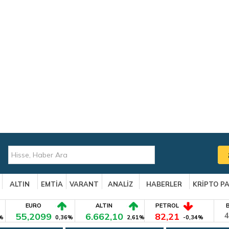
ALTIN
EMTİA
VARANT
ANALİZ
HABERLER
KRİPTO P
EURO
ALTIN
PETROL
55,2099
6.662,10
82,21
4
%
0,36%
2,61%
-0,34%