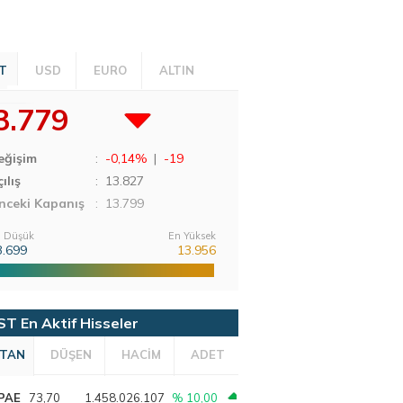
T
USD
EURO
ALTIN
3.779
eğişim
:
-0,14%
|
-19
ılış
:
13.827
nceki Kapanış
: 13.799
 Düşük
En Yüksek
3.699
13.956
ST En Aktif Hisseler
TAN
DÜŞEN
HACİM
ADET
PAE
73,70
1.458.026.107
% 10,00