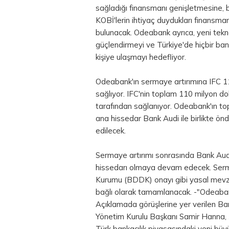
sağladığı finansmanı genişletmesine, b
KOBİ'lerin ihtiyaç duydukları finansm
bulunacak. Odeabank ayrıca, yeni teknol
güçlendirmeyi ve Türkiye'de hiçbir ba
kişiye ulaşmayı hedefliyor.
Odeabank'ın sermaye artırımına IFC 1
sağlıyor. IFC'nin toplam 110 milyon dola
tarafından sağlanıyor. Odeabank'ın top
ana hissedar Bank Audi ile birlikte ön
edilecek.
Sermaye artırımı sonrasında Bank Audi
hissedarı olmaya devam edecek. Serm
Kurumu (BDDK) onayı gibi yasal mevzu
bağlı olarak tamamlanacak. -"Odeabank
Açıklamada görüşlerine yer verilen B
Yönetim Kurulu Başkanı Samir Hanna, 
Türk bankacılık piyasasındaki yeni büy