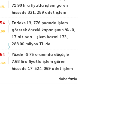
71.90 lira fiyatla işlem gören
NEL
hissede 321, 259 adet işlem
:54
Endeks 13, 776 puanda işlem
görerek önceki kapanışının % -0,
100
17 altında . İşlem hacmi 173,
288.00 milyon TL de
:54
Yüzde -9.75 oranında düşüşle
7.68 lira fiyatla işlem gören
DGS
hissede 17, 524, 069 adet işlem
daha fazla