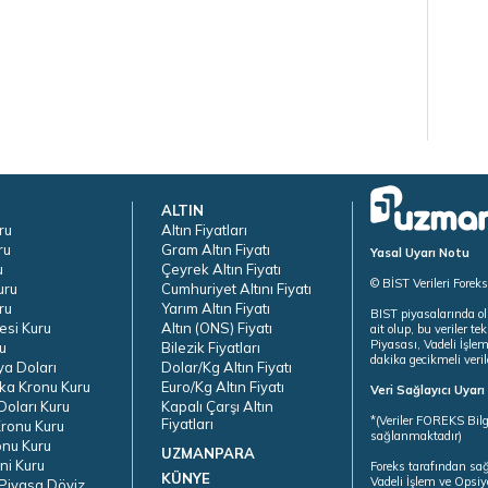
ALTIN
ru
Altın Fiyatları
ru
Gram Altın Fiyatı
Yasal Uyarı Notu
u
Çeyrek Altın Fiyatı
© BİST Verileri Forek
uru
Cumhuriyet Altını Fiyatı
ru
Yarım Altın Fiyatı
BIST piyasalarında ol
esi Kuru
Altın (ONS) Fiyatı
ait olup, bu veriler 
Piyasası, Vadeli İşle
u
Bilezik Fiyatları
dakika gecikmeli veril
ya Doları
Dolar/Kg Altın Fiyatı
ka Kronu Kuru
Euro/Kg Altın Fiyatı
Veri Sağlayıcı Uyar
oları Kuru
Kapalı Çarşı Altın
*(Veriler FOREKS Bilg
Fiyatları
ronu Kuru
sağlanmaktadır)
onu Kuru
UZMANPARA
ni Kuru
Foreks tarafından sa
KÜNYE
Vadeli İşlem ve Opsiy
Piyasa Döviz