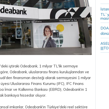
İstan
TL`y
masr
DOA m
dönü
ASELS
|||TO
deki iştiraki Odeabank, 1 milyar TL'lik sermaye
 göre, Odeabank, uluslararası finans kuruluşlarından ve
udi'den finansman desteği alarak sermayesini 1 milyar
üyesi Uluslararası Finans Kurumu (IFC), IFC Finans
pa İmar ve Kalkınma Bankası (EBRD), Odeabank'ın 1
arak bankaya hissedar oluyor.
ansal imkanlar, Odeabank'ın Türkiye'deki reel sektöre