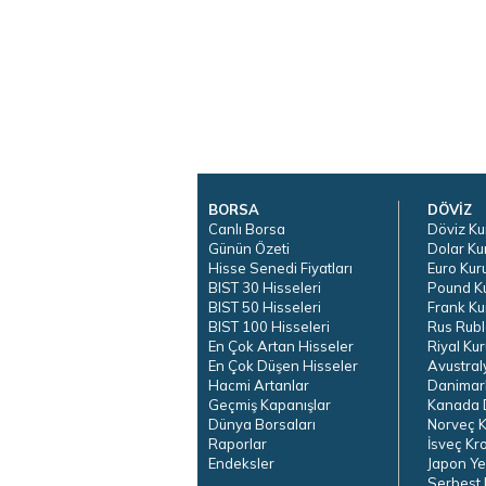
BORSA
DÖVİZ
Canlı Borsa
Döviz Ku
Günün Özeti
Dolar Ku
Hisse Senedi Fiyatları
Euro Kur
BIST 30 Hisseleri
Pound K
BIST 50 Hisseleri
Frank Ku
BIST 100 Hisseleri
Rus Rubl
En Çok Artan Hisseler
Riyal Kur
En Çok Düşen Hisseler
Avustral
Hacmi Artanlar
Danimar
Geçmiş Kapanışlar
Kanada D
Dünya Borsaları
Norveç K
Raporlar
İsveç Kr
Endeksler
Japon Ye
Serbest 