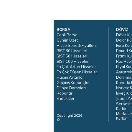
BORSA
DÖVİZ
Canlı Borsa
Döviz Ku
Günün Özeti
Dolar Ku
Hisse Senedi Fiyatları
Euro Kur
BIST 30 Hisseleri
Pound K
BIST 50 Hisseleri
Frank Ku
BIST 100 Hisseleri
Rus Rubl
En Çok Artan Hisseler
Riyal Kur
En Çok Düşen Hisseler
Avustral
Hacmi Artanlar
Danimar
Geçmiş Kapanışlar
Kanada D
Dünya Borsaları
Norveç K
Raporlar
İsveç Kr
Endeksler
Japon Ye
Serbest 
Kurları
Merkez 
Copyright 2026
Kurları
©