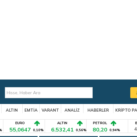
ALTIN
EMTİA
VARANT
ANALİZ
HABERLER
KRİPTO P
EURO
ALTIN
PETROL
55,0647
6.532,41
80,20
4
%
0,10%
0,56%
0,94%