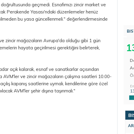
i doğrultusunda geçmedi. Esnafımızı zincir market ve
acak Perakende Yasası'ndaki düzenlemeler henüz
ilmeden bu yasa güncellenmeli." değerlendirmesinde
BIS
e zincir mağazaların Avrupa'da olduğu gibi 1 gün
1
melerin hayata geçirilmesi gerektiğini belirterek,
D
Aç
adar açık kalarak, esnaf ve sanatkarlar açısından
Ö
a AVM'ler ve zincir mağazaların çalışma saatleri 10.00-
r açılış kapanış saatlerine uymalı, kendilerine göre özel
En
acak AVM'ler şehir dışına taşınmalı."
1
BI
AR