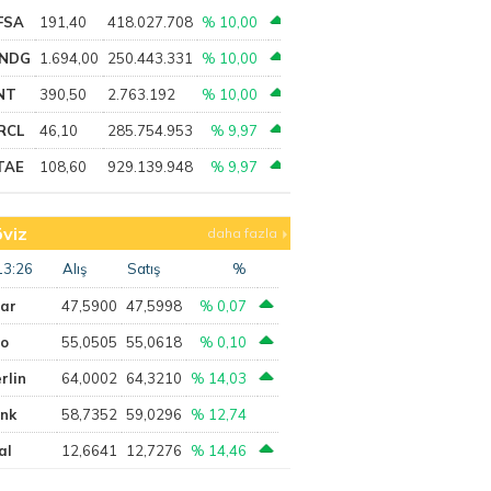
FSA
191,40
418.027.708
% 10,00
NDG
1.694,00
250.443.331
% 10,00
NT
390,50
2.763.192
% 10,00
RCL
46,10
285.754.953
% 9,97
TAE
108,60
929.139.948
% 9,97
viz
daha fazla
13:26
Alış
Satış
%
lar
47,5900
47,5998
% 0,07
ro
55,0505
55,0618
% 0,10
rlin
64,0002
64,3210
% 14,03
ank
58,7352
59,0296
% 12,74
al
12,6641
12,7276
% 14,46