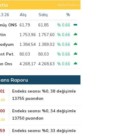
tia
daha fazla
13:26
Alış
Satış
%
müş ONS
61,79
61,85
% 0,66
tin
1.753,96
1.757,60
% 0,66
ladyum
1.384,54
1.389,02
% 0,66
nt Pet.
80,03
80,03
% 0,66
ın Ons
4.268,17
4.268,63
% 0,66
ans Raporu
:01
Endeks seansı %0, 38 değişimle
13755 puandan
100
:00
Endeks seansı %0, 34 değişimle
13750 puandan
100
:59
Endeks seansı %0, 33 değişimle