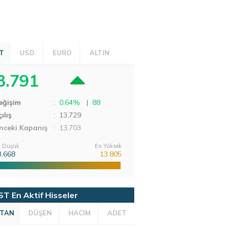
T
USD
EURO
ALTIN
3.791
eğişim
:
0,64%
|
88
ılış
:
13.729
nceki Kapanış
: 13.703
 Düşük
En Yüksek
3.668
13.805
ST En Aktif Hisseler
TAN
DÜŞEN
HACİM
ADET