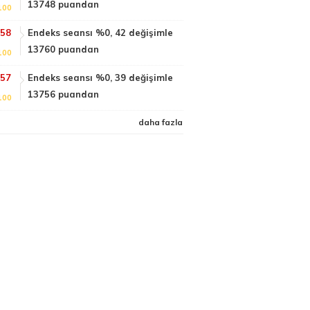
13748 puandan
100
:58
Endeks seansı %0, 42 değişimle
13760 puandan
100
:57
Endeks seansı %0, 39 değişimle
13756 puandan
100
daha fazla