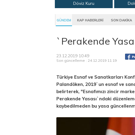
Döviz Kuru
Dol
GÜNDEM
KAP HABERLERİ
SON DAKİKA
`Perakende Yasas
23.12.2019 10:49
Son güncelleme : 24.12.2019 11:19
Türkiye Esnaf ve Sanatkarları Ko
Palandöken, 2019`un esnaf ve sana
belirterek, "Esnafımızı zincir mar
Perakende Yasası`ndaki düzenleme
kaybedilmeden bu yasa güncellenmel