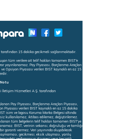
s tarafından 15 dakika gecikmeli sağlanmaktadır.
uşan tüm verilere ait telif hakları tamamen BIST'e
tekrar yayınlanamaz. Pay Piyasası, Borçlanma Araçları
m ve Opsiyon Piyasası verileri BIST kaynaklı en az 15
erdir.
ı Notu
i İletişim Hizmetleri A.Ş. tarafından
ğlanan Pay Piyasası, Borçlanma Araçları Piyasası,
on Piyasası verileri BIST kaynaklı en az 15 dakika
 BIST isim ve logosu Koruma Marka Belgesi altında
iz kullanılamaz, iktibas edilemez, değiştirilemez.
klanan tüm belgelerin telif hakları tamamen BIST'ye
nlanamaz. BIST, verinin sekansı, doğruluğu ve tamlığı
ir garanti vermez. Veri yayınında oluşabilecek
ulaşmaması, gecikmesi, eksik ulaşması, yanlış
stemindeki perfomansın düşmesi veya kesintili