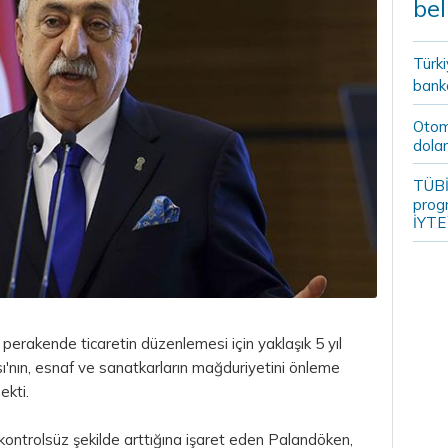
bel
Türki
banka
Otomo
dolar
TÜBİ
prog
İYTE
 perakende ticaretin düzenlemesi için yaklaşık 5 yıl
'nın, esnaf ve sanatkarların mağduriyetini önleme
ekti.
 kontrolsüz şekilde arttığına işaret eden Palandöken,