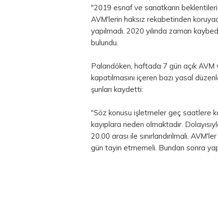
"2019 esnaf ve sanatkarın beklentiler
AVM'lerin haksız rekabetinden koruy
yapılmadı. 2020 yılında zaman kaybed
bulundu.
Palandöken, haftada 7 gün açık AVM v
kapatılmasını içeren bazı yasal düzenle
şunları kaydetti:
"Söz konusu işletmeler geç saatlere k
kayıplara neden olmaktadır. Dolayısıyl
20.00 arası ile sınırlandırılmalı. AVM'le
gün tayin etmemeli. Bundan sonra yapıl