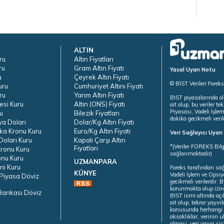
ALTIN
ru
Altın Fiyatları
ru
Gram Altın Fiyatı
Yasal Uyarı Notu
u
Çeyrek Altın Fiyatı
© BİST Verileri Forek
uru
Cumhuriyet Altını Fiyatı
ru
Yarım Altın Fiyatı
BIST piyasalarında ol
esi Kuru
Altın (ONS) Fiyatı
ait olup, bu veriler 
Piyasası, Vadeli İşle
u
Bilezik Fiyatları
dakika gecikmeli veril
ya Doları
Dolar/Kg Altın Fiyatı
ka Kronu Kuru
Euro/Kg Altın Fiyatı
Veri Sağlayıcı Uyar
oları Kuru
Kapalı Çarşı Altın
*(Veriler FOREKS Bilg
Fiyatları
ronu Kuru
sağlanmaktadır)
onu Kuru
UZMANPARA
ni Kuru
Foreks tarafından sa
KÜNYE
Vadeli İşlem ve Opsiy
Piyasa Döviz
gecikmeli verilerdir.
korunmakta olup izins
Bankası Döviz
BIST ismi altında açı
ait olup, tekrar yayı
konusunda herhangi b
aksaklıklar, verinin 
olması, veri yayın si