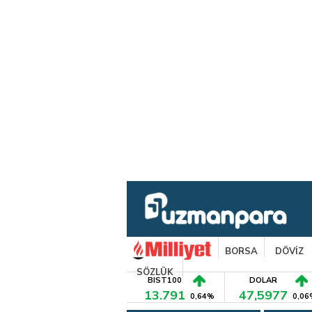
BORSA
DÖVİZ
SÖZLÜK
BIST100
DOLAR
13.791
47,5977
0,64%
0,06