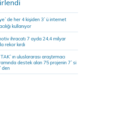
irlendi
ye`de her 4 kişiden 3`ü internet
cılığı kullanıyor
tiv ihracatı 7 ayda 24,4 milyar
la rekor kırdı
TAK`ın uluslararası araştırmacı
ramında destek alan 75 projenin 7`si
`den