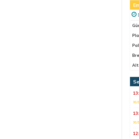
Em
Gü
Pla
Pa
Bre
Alt
Se
13
XU
13
XU
12