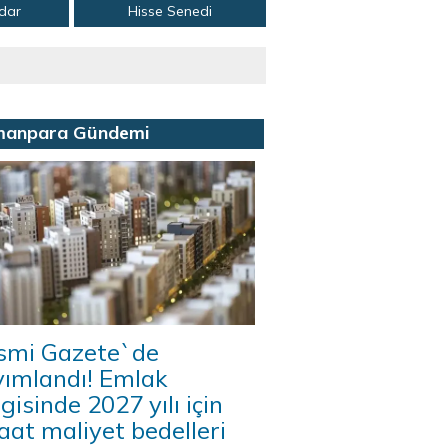
adar
Hisse Senedi
manpara Gündemi
smi Gazete`de
yımlandı! Emlak
gisinde 2027 yılı için
aat maliyet bedelleri