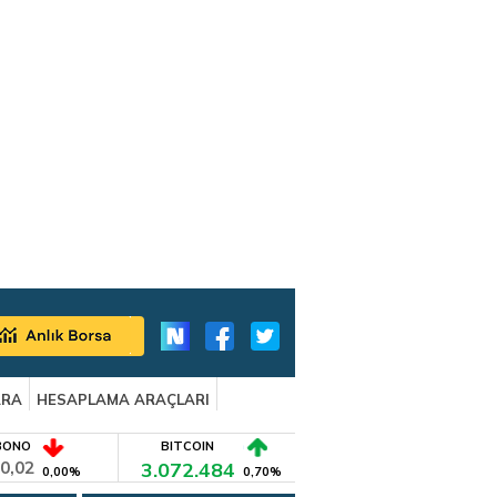
ARA
HESAPLAMA ARAÇLARI
BONO
BITCOIN
0,02
3.072.484
0,00%
0,70%