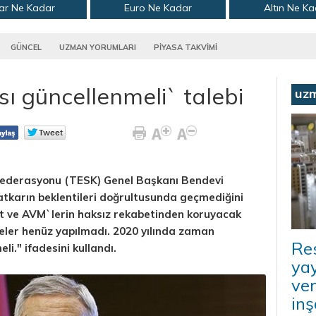
ar Ne Kadar
Euro Ne Kadar
Altın Ne K
GÜNCEL
UZMAN YORUMLARI
PİYASA TAKVİMİ
ı güncellenmeli` talebi
uz
nfederasyonu (TESK) Genel Başkanı Bendevi
tkarın beklentileri doğrultusunda geçmediğini
ket ve AVM`lerin haksız rekabetinden koruyacak
ler henüz yapılmadı. 2020 yılında zaman
Re
i." ifadesini kullandı.
ya
ver
inş