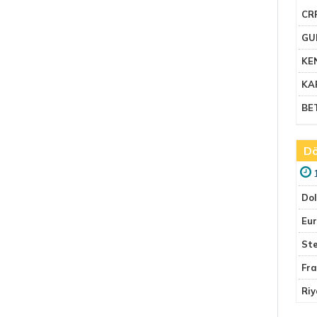
CR
GU
KE
KA
BE
Dö
Do
Eu
Ste
Fr
Riy