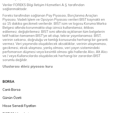
Veriler FOREKS Bilgi İletişim Hizmetleri A.Ş. tarafından
sağlanmaktadır.
Foreks tarafından sağlanan Pay Piyasası, Borçlanma Araçları
Piyasası, Vadeli İşlem ve Opsiyon Piyasası verileri BIST kaynaklı en
az 15 dakika gecikmeli verilerdir. BIST isim ve logosu Koruma Marka
Belgesi altında korunmakta olup izinsiz kullanılamaz, iktibas
edilemez, değiştirilemez. BIST ismi altında açıklanan tüm belgelerin
telif hakları tamamen BIST'ye ait olup, tekrar yayınlanamaz. BIST,
verinin sekansı, doğruluğu ve tamlığı konusunda herhangi bir garanti
vermez. Veri yayınında oluşabilecek aksaklıklar, verinin ulaşmaması,
gecikmesi, eksik ulaşması, yanlış olması, veri yayın sistemindeki
perfomansın düşmesi veya kesintili olması gibi hallerde Alıcı, Alt Alıcı
ve / veya Kullanıcılarda oluşabilecek herhangi bir zarardan BIST
sorumlu değildir.
Uluslarası döviz piyasası kuru
BORSA
Canlı Borsa
Günün Özeti
Hisse Senedi Fiyatları