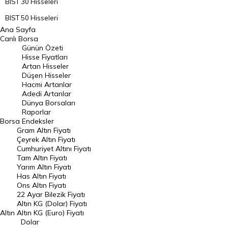
BIST 30 Hisseleri
BIST 50 Hisseleri
Ana Sayfa
BIST 100 Hisseleri
Canlı Borsa
Günün Özeti
En Çok Artan Hisseler
Hisse Fiyatları
Artan Hisseler
En Çok Düşen Hisseler
Düşen Hisseler
Hacmi Artanlar
Hacmi Artanlar
Adedi Artanlar
Geçmiş Kapanışlar
Dünya Borsaları
Raporlar
Dünya Borsaları
Borsa
Endeksler
Gram Altın Fiyatı
Raporlar
Çeyrek Altın Fiyatı
Endeksler
Cumhuriyet Altını Fiyatı
Tam Altın Fiyatı
Yarım Altın Fiyatı
DÖVİZ
Has Altın Fiyatı
Ons Altın Fiyatı
Döviz Kuru
22 Ayar Bilezik Fiyatı
Dolar Kuru
Altın KG (Dolar) Fiyatı
Altın
Altın KG (Euro) Fiyatı
Euro Kuru
Dolar