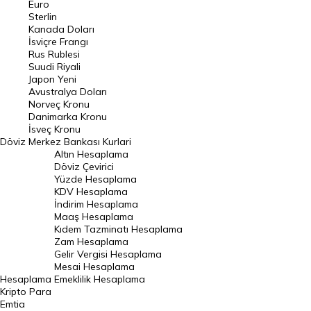
Euro
Pound Kuru
Sterlin
Kanada Doları
Frank Kuru
İsviçre Frangı
Riyal Kuru
Rus Rublesi
Suudi Riyali
Avustralya Doları
Japon Yeni
Avustralya Doları
Danimarka Kronu Kuru
Norveç Kronu
Danimarka Kronu
Kanada Doları Kuru
İsveç Kronu
Döviz
Merkez Bankası Kurlari
Norveç Kronu Kuru
Altın Hesaplama
İsveç Kronu Kuru
Döviz Çevirici
Yüzde Hesaplama
Japon Yeni Kuru
KDV Hesaplama
İndirim Hesaplama
Serbest Piyasa Döviz Kurları
Maaş Hesaplama
Kıdem Tazminatı Hesaplama
Merkez Bankası Döviz Kurları
Zam Hesaplama
Gelir Vergisi Hesaplama
ALTIN
Mesai Hesaplama
Hesaplama
Emeklilik Hesaplama
Altın Fiyatları
Kripto Para
Emtia
Gram Altın Fiyatı