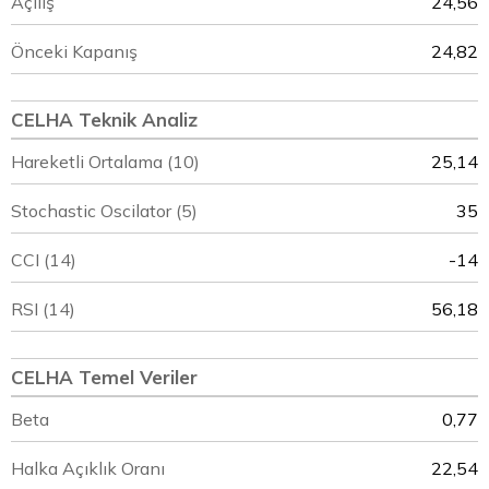
Açılış
24,56
Önceki Kapanış
24,82
CELHA Teknik Analiz
Hareketli Ortalama (10)
25,14
Stochastic Oscilator (5)
35
CCI (14)
-14
RSI (14)
56,18
CELHA Temel Veriler
Beta
0,77
Halka Açıklık Oranı
22,54