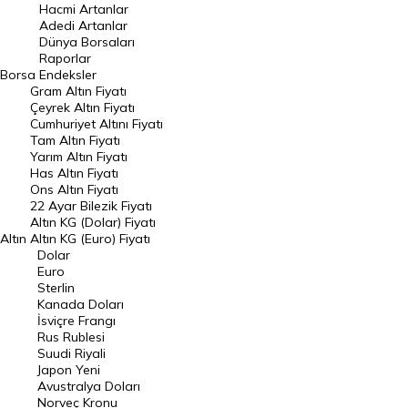
Hacmi Artanlar
Hacmi Artanlar
Adedi Artanlar
Geçmiş Kapanışlar
Dünya Borsaları
Raporlar
Dünya Borsaları
Borsa
Endeksler
Gram Altın Fiyatı
Raporlar
Çeyrek Altın Fiyatı
Endeksler
Cumhuriyet Altını Fiyatı
Tam Altın Fiyatı
Yarım Altın Fiyatı
DÖVİZ
Has Altın Fiyatı
Ons Altın Fiyatı
Döviz Kuru
22 Ayar Bilezik Fiyatı
Dolar Kuru
Altın KG (Dolar) Fiyatı
Altın
Altın KG (Euro) Fiyatı
Euro Kuru
Dolar
Euro
Pound Kuru
Sterlin
Kanada Doları
Frank Kuru
İsviçre Frangı
Riyal Kuru
Rus Rublesi
Suudi Riyali
Avustralya Doları
Japon Yeni
Avustralya Doları
Danimarka Kronu Kuru
Norveç Kronu