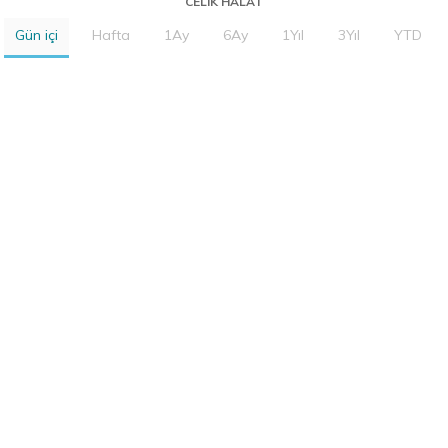
CELIK HALAT
Gün içi
Hafta
1Ay
6Ay
1Yıl
3Yıl
YTD