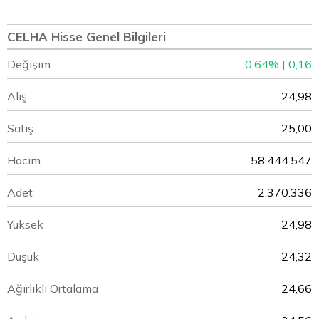
CELHA Hisse Genel Bilgileri
Değişim
0,64% | 0,16
Alış
24,98
Satış
25,00
Hacim
58.444.547
Adet
2.370.336
Yüksek
24,98
Düşük
24,32
Ağırlıklı Ortalama
24,66