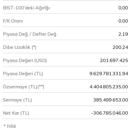
BIST-100'deki Ağırlğı
0,00
F/K Oranı
0,00
Piyasa Değ. / Defter Değ
2,19
Dibe Uzaklık (*)
200,24
Piyasa Değeri
(USD)
201.697.425
Piyasa Değeri
(TL)
9.629.781.331,94
Özsermaye
(TL)(**)
4.404.805.235,00
Sermaye
(TL)
385.499.653,00
Net Kar
(TL)
-306.785.046,00
* Yıllık