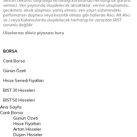
verinin sekansı, doğruluğu ve tamlığı konusunda herhangi bir garanti
vermez. Veri yayınında oluşabilecek aksaklıklar, verinin ulaşmaması,
gecikmesi, eksik ulaşması, yanlış olması, veri yayın sistemindeki
perfomansın düşmesi veya kesintili olması gibi hallerde Alıcı, Alt Alıcı
ve / veya Kullanıcılarda oluşabilecek herhangi bir zarardan BIST
sorumlu değildir.
Uluslarası döviz piyasası kuru
BORSA
Canlı Borsa
Günün Özeti
Hisse Senedi Fiyatları
BIST 30 Hisseleri
BIST 50 Hisseleri
Ana Sayfa
BIST 100 Hisseleri
Canlı Borsa
Günün Özeti
En Çok Artan Hisseler
Hisse Fiyatları
Artan Hisseler
En Çok Düşen Hisseler
Düşen Hisseler