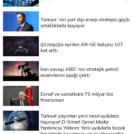
Türkiye`nin yurt dışı enerji stratejisi güçlü
ortaklıklarla büyüyor
|||Uzay|||a ayrılan AR-GE bütçesi 107
kat arttı
İran savaşı ABD`nin stratejik petrol
rezervlerini aşağı çekti
Esnaf ve sanatkara 75 milyar lira
finansman
Türksat yayınları yeni nesil uydulara
taşınıyor! D-Smart Genel Müdür
Yardımcısı Yıldırım: Yeni uydularla bozuk
havalarda kesintisiz yayın izleyeceğiz