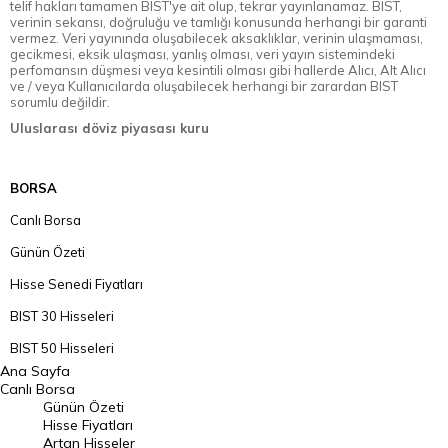
telif hakları tamamen BIST'ye ait olup, tekrar yayınlanamaz. BIST,
verinin sekansı, doğruluğu ve tamlığı konusunda herhangi bir garanti
vermez. Veri yayınında oluşabilecek aksaklıklar, verinin ulaşmaması,
gecikmesi, eksik ulaşması, yanlış olması, veri yayın sistemindeki
perfomansın düşmesi veya kesintili olması gibi hallerde Alıcı, Alt Alıcı
ve / veya Kullanıcılarda oluşabilecek herhangi bir zarardan BIST
sorumlu değildir.
Uluslarası döviz piyasası kuru
BORSA
Canlı Borsa
Günün Özeti
Hisse Senedi Fiyatları
BIST 30 Hisseleri
BIST 50 Hisseleri
Ana Sayfa
BIST 100 Hisseleri
Canlı Borsa
Günün Özeti
En Çok Artan Hisseler
Hisse Fiyatları
Artan Hisseler
En Çok Düşen Hisseler