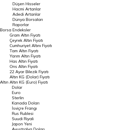
Düşen Hisseler
Hacmi Artanlar
Hacmi Artanlar
Adedi Artanlar
Geçmiş Kapanışlar
Dünya Borsaları
Raporlar
Dünya Borsaları
Borsa
Endeksler
Gram Altın Fiyatı
Raporlar
Çeyrek Altın Fiyatı
Endeksler
Cumhuriyet Altını Fiyatı
Tam Altın Fiyatı
Yarım Altın Fiyatı
DÖVİZ
Has Altın Fiyatı
Ons Altın Fiyatı
Döviz Kuru
22 Ayar Bilezik Fiyatı
Dolar Kuru
Altın KG (Dolar) Fiyatı
Altın
Altın KG (Euro) Fiyatı
Euro Kuru
Dolar
Euro
Pound Kuru
Sterlin
Kanada Doları
Frank Kuru
İsviçre Frangı
Riyal Kuru
Rus Rublesi
Suudi Riyali
Avustralya Doları
Japon Yeni
Avustralya Doları