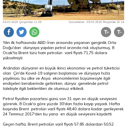
04.03.2020 Çarşamba 11:35
Güncelleme : 05.03.2020 Perşembe 10:14
Yılın ilk haftasında ABD-İran arasında yaşanan gerginlik Orta
Doğu'dan dünyaya yapılan petrol arzında risk oluşturmuş, 8
Ocak'ta Brent türü ham petrolün varil fiyatı 71,75 dolara
yükselmişti.
Ardından dünyanın en büyük ikinci ekonomisi ve petrol tüketicisi
olan Çin'de Kovid-19 salgının başlaması ve dünyaya hızla
yayılması, bu ülke ve Asya ekonomilerinin büyümesiyle ilgili
endişeleri beraberinde getirirken, dünya genelinde petrol
talebiyle ilgili beklentileri de olumsuz etkiledi.
Petrol fiyatları pazartesi günü son 31 ayın en düşük seviyesini
görerek, 8 Ocak'a göre yüzde 30'dan fazla kayıp yaşadı. Hafta
başında Brent petrolün varil fiyatı 48,40 dolara kadar gerileyerek
24 Temmuz 2017'den bu yana en düşük seviyesini kaydetti.
Geçen hafta, Brent petrolün varil fiyatı 57,85 dolardan 50,52