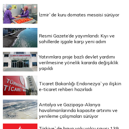
İzmir`de kuru domates mesaisi sürüyor
Resmi Gazete’de yayımlandı: Kıyı ve
sahillerde işgale karşı yeni adım
Yatırımlara proje bazlı devlet yardımı
verilmesine yönelik kararda değişiklik
yapıldı
Ticaret Bakanlığı Endonezya`ya ilişkin
e-ticaret rehberi hazırladı
Antalya ve Gazipaşa-Alanya
havalimanlarında kapasite artırımı ve
yenileme çalışmaları sürüyor
Türkiye`de hava yolu yolcu sayısı 139