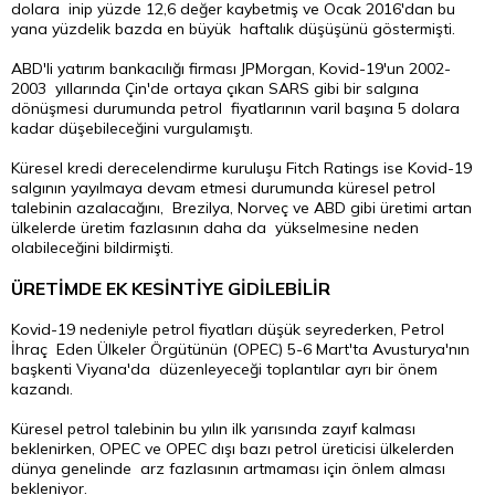
dolara inip yüzde 12,6 değer kaybetmiş ve Ocak 2016'dan bu
yana yüzdelik bazda en büyük haftalık düşüşünü göstermişti.
ABD'li yatırım bankacılığı firması JPMorgan, Kovid-19'un 2002-
2003 yıllarında Çin'de ortaya çıkan SARS gibi bir salgına
dönüşmesi durumunda petrol fiyatlarının varil başına 5 dolara
kadar düşebileceğini vurgulamıştı.
Küresel kredi derecelendirme kuruluşu Fitch Ratings ise Kovid-19
salgının yayılmaya devam etmesi durumunda küresel petrol
talebinin azalacağını, Brezilya, Norveç ve ABD gibi üretimi artan
ülkelerde üretim fazlasının daha da yükselmesine neden
olabileceğini bildirmişti.
ÜRETİMDE EK KESİNTİYE GİDİLEBİLİR
Kovid-19 nedeniyle petrol fiyatları düşük seyrederken, Petrol
İhraç Eden Ülkeler Örgütünün (OPEC) 5-6 Mart'ta Avusturya'nın
başkenti Viyana'da düzenleyeceği toplantılar ayrı bir önem
kazandı.
Küresel petrol talebinin bu yılın ilk yarısında zayıf kalması
beklenirken, OPEC ve OPEC dışı bazı petrol üreticisi ülkelerden
dünya genelinde arz fazlasının artmaması için önlem alması
bekleniyor.