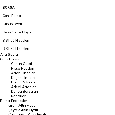
BORSA
Canlı Borsa
Günün Özeti
Hisse Senedi Fiyatları
BIST 30 Hisseleri
BIST 50 Hisseleri
Ana Sayfa
BIST 100 Hisseleri
Canlı Borsa
Günün Özeti
En Çok Artan Hisseler
Hisse Fiyatları
Artan Hisseler
En Çok Düşen Hisseler
Düşen Hisseler
Hacmi Artanlar
Hacmi Artanlar
Adedi Artanlar
Geçmiş Kapanışlar
Dünya Borsaları
Raporlar
Dünya Borsaları
Borsa
Endeksler
Gram Altın Fiyatı
Raporlar
Çeyrek Altın Fiyatı
Endeksler
Cumhuriyet Altını Fiyatı