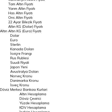
Tam Altın Fiyatı
Yarım Altın Fiyatı
DÖVİZ
Has Altın Fiyatı
Ons Altın Fiyatı
Döviz Kuru
22 Ayar Bilezik Fiyatı
Dolar Kuru
Altın KG (Dolar) Fiyatı
Altın
Altın KG (Euro) Fiyatı
Euro Kuru
Dolar
Euro
Pound Kuru
Sterlin
Kanada Doları
Frank Kuru
İsviçre Frangı
Riyal Kuru
Rus Rublesi
Suudi Riyali
Avustralya Doları
Japon Yeni
Avustralya Doları
Danimarka Kronu Kuru
Norveç Kronu
Danimarka Kronu
Kanada Doları Kuru
İsveç Kronu
Döviz
Merkez Bankası Kurlari
Norveç Kronu Kuru
Altın Hesaplama
İsveç Kronu Kuru
Döviz Çevirici
Yüzde Hesaplama
Japon Yeni Kuru
KDV Hesaplama