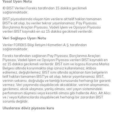
Yasal Uyarı Notu
© BİST Verileri Foreks tarafından 15 dakika gecikmeli
sağlanmaktadır.
BIST piyasalarında oluşan tüm verilere ait telif hakları tamamen
BIST'e ait olup, bu veriler tekrar yayınlanamaz. Pay Piyasası,
Borçlanma Araçları Piyasası, Vadeli İşlem ve Opsiyon Piyasası
verileri BIST kaynaklı en az 15 dakika gecikmeli verilerdir.
Veri Sağlayıcı Uyarı Notu
Veriler FOREKS Bilgi İletişim Hizmetleri A.Ş. tarafından
sağlanmaktadır.
Foreks tarafından sağlanan Pay Piyasası, Borçlanma Araçları
Piyasası, Vadeli İşlem ve Opsiyon Piyasası verileri BIST kaynaklı en
az 15 dakika gecikmeli verilerdir. BIST isim ve logosu Koruma Marka
Belgesi altında korunmakta olup izinsiz kullanılamaz, iktibas
edilemez, değiştirilemez. BIST ismi altında açıklanan tüm belgelerin
telif hakları tamamen BIST'ye ait olup, tekrar yayınlanamaz. BIST,
verinin sekansı, doğruluğu ve tamlığı konusunda herhangi bir garanti
vermez. Veri yayınında oluşabilecek aksaklıklar, verinin ulaşmaması,
gecikmesi, eksik ulaşması, yanlış olması, veri yayın sistemindeki
perfomansın düşmesi veya kesintili olması gibi hallerde Alıcı, Alt Alıcı
ve / veya Kullanıcılarda oluşabilecek herhangi bir zarardan BIST
sorumlu değildir.
Uluslarası döviz piyasası kuru