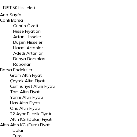
BIST 50 Hisseleri
Ana Sayfa
BIST 100 Hisseleri
Canlı Borsa
Günün Özeti
En Çok Artan Hisseler
Hisse Fiyatları
Artan Hisseler
En Çok Düşen Hisseler
Düşen Hisseler
Hacmi Artanlar
Hacmi Artanlar
Adedi Artanlar
Geçmiş Kapanışlar
Dünya Borsaları
Raporlar
Dünya Borsaları
Borsa
Endeksler
Gram Altın Fiyatı
Raporlar
Çeyrek Altın Fiyatı
Endeksler
Cumhuriyet Altını Fiyatı
Tam Altın Fiyatı
Yarım Altın Fiyatı
DÖVİZ
Has Altın Fiyatı
Ons Altın Fiyatı
Döviz Kuru
22 Ayar Bilezik Fiyatı
Dolar Kuru
Altın KG (Dolar) Fiyatı
Altın
Altın KG (Euro) Fiyatı
Euro Kuru
Dolar
Euro