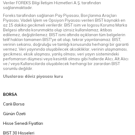
Veriler FOREKS Bilgi İletişim Hizmetleri A.Ş. tarafından
sağlanmaktadır.
Foreks tarafından sağlanan Pay Piyasası, Borçlanma Araçları
Piyasası, Vadeli İşlem ve Opsiyon Piyasası verileri BIST kaynaklı en
az 15 dakika gecikmeli verilerdir. BIST isim ve logosu Koruma Marka
Belgesi altında korunmakta olup izinsiz kullanılamaz, iktibas
edilemez, değiştirilemez. BIST ismi altında açıklanan tüm belgelerin
telif hakları tamamen BIST'ye ait olup, tekrar yayınlanamaz. BIST,
verinin sekansı, doğruluğu ve tamlığı konusunda herhangi bir garanti
vermez. Veri yayınında oluşabilecek aksaklıklar, verinin ulaşmaması,
gecikmesi, eksik ulaşması, yanlış olması, veri yayın sistemindeki
perfomansın düşmesi veya kesintili olması gibi hallerde Alıcı, Alt Alıcı
ve / veya Kullanıcılarda oluşabilecek herhangi bir zarardan BIST
sorumlu değildir.
Uluslarası döviz piyasası kuru
BORSA
Canlı Borsa
Günün Özeti
Hisse Senedi Fiyatları
BIST 30 Hisseleri