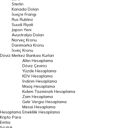
Pound Kuru
Sterlin
Kanada Doları
Frank Kuru
İsviçre Frangı
Riyal Kuru
Rus Rublesi
Suudi Riyali
Avustralya Doları
Japon Yeni
Avustralya Doları
Danimarka Kronu Kuru
Norveç Kronu
Danimarka Kronu
Kanada Doları Kuru
İsveç Kronu
Döviz
Merkez Bankası Kurlari
Norveç Kronu Kuru
Altın Hesaplama
İsveç Kronu Kuru
Döviz Çevirici
Yüzde Hesaplama
Japon Yeni Kuru
KDV Hesaplama
İndirim Hesaplama
Serbest Piyasa Döviz Kurları
Maaş Hesaplama
Kıdem Tazminatı Hesaplama
Merkez Bankası Döviz Kurları
Zam Hesaplama
Gelir Vergisi Hesaplama
ALTIN
Mesai Hesaplama
Hesaplama
Emeklilik Hesaplama
Altın Fiyatları
Kripto Para
Emtia
Gram Altın Fiyatı
Sözlük