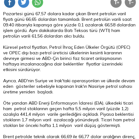
Pazartesi günü 67,57 dolara kadar çıkan Brent petrolün varil
fiyatı günü 66,65 dolardan tamamladı. Brent petrolün varili saat
09.40 itibarıyla kapanışa göre yüzde 0,1 azalarak 66,58 dolardan
işlem gördü. Aynı dakikalarda Batı Teksas türü (WTI) ham
petrolün varili 61,56 dolardan alıcı buldu.
Küresel petrol fiyatları, Petrol İhraç Eden Ülkeler Örgütü (OPEC)
ve OPEC dışı bazı petrol üreticisi ülkelerinin kesinti kararının
devreye girmesi ve ABD-Çin birinci faz ticaret anlaşmasının
haftaya imzalanacağına dair beklentiler fiyatlar üzerindeki
etkisini sürdürüyor.
Ayrıca, ABD'nin Suriye ve Irak'taki operasyonları ve ülkede devam
eden gösteriler sebebiyle kapanan Irak'ın Nasiriye petrol sahası
üretime yeniden başladı.
Öte yandan ABD Enerji Enformasyon İdaresi (EIA), ülkedeki ticari
ham petrol stoklarının geçen hafta 5,5 milyon varil (yüzde 1,2)
azalışla 441,4 milyon varile gerilediğini açıkladı. Piyasa beklentisi
stokların 1,7 milyon varil azalacağı yönündeydi. Ticari ham petrol
stokları bir önceki hafta 1,1 milyon varil düşüş göstermişti.
Brent petrolde teknik olarak 66,69 ile 66,77 dolar aralığının direnç,