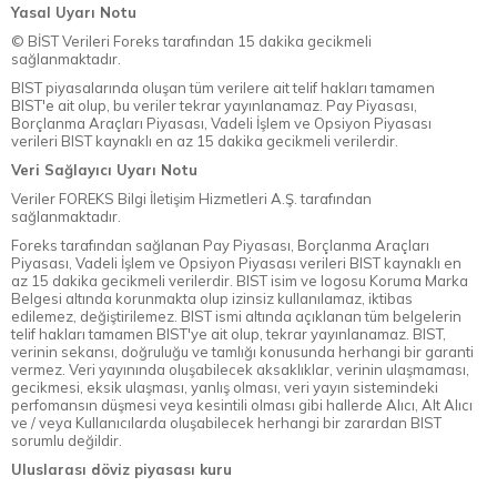
Yasal Uyarı Notu
© BİST Verileri Foreks tarafından 15 dakika gecikmeli
sağlanmaktadır.
BIST piyasalarında oluşan tüm verilere ait telif hakları tamamen
BIST'e ait olup, bu veriler tekrar yayınlanamaz. Pay Piyasası,
Borçlanma Araçları Piyasası, Vadeli İşlem ve Opsiyon Piyasası
verileri BIST kaynaklı en az 15 dakika gecikmeli verilerdir.
Veri Sağlayıcı Uyarı Notu
Veriler FOREKS Bilgi İletişim Hizmetleri A.Ş. tarafından
sağlanmaktadır.
Foreks tarafından sağlanan Pay Piyasası, Borçlanma Araçları
Piyasası, Vadeli İşlem ve Opsiyon Piyasası verileri BIST kaynaklı en
az 15 dakika gecikmeli verilerdir. BIST isim ve logosu Koruma Marka
Belgesi altında korunmakta olup izinsiz kullanılamaz, iktibas
edilemez, değiştirilemez. BIST ismi altında açıklanan tüm belgelerin
telif hakları tamamen BIST'ye ait olup, tekrar yayınlanamaz. BIST,
verinin sekansı, doğruluğu ve tamlığı konusunda herhangi bir garanti
vermez. Veri yayınında oluşabilecek aksaklıklar, verinin ulaşmaması,
gecikmesi, eksik ulaşması, yanlış olması, veri yayın sistemindeki
perfomansın düşmesi veya kesintili olması gibi hallerde Alıcı, Alt Alıcı
ve / veya Kullanıcılarda oluşabilecek herhangi bir zarardan BIST
sorumlu değildir.
Uluslarası döviz piyasası kuru