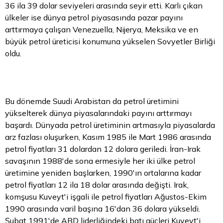
36 ila 39 dolar seviyeleri arasında seyir etti. Karlı çıkan
ülkeler ise dünya petrol piyasasında pazar payını
arttırmaya çalışan Venezuella, Nijerya, Meksika ve en
büyük petrol üreticisi konumuna yükselen Sovyetler Birliği
oldu.
Bu dönemde Suudi Arabistan da petrol üretimini
yükselterek dünya piyasalarındaki payını arttırmayı
başardı. Dünyada petrol üretiminin artmasıyla piyasalarda
arz fazlası oluşurken, Kasım 1985 ile Mart 1986 arasında
petrol fiyatları
31 dolardan 12 dolara geriledi. İran-Irak
savaşının 1988'de sona ermesiyle her iki ülke petrol
üretimine yeniden başlarken, 1990'ın ortalarına kadar
petrol fiyatları 12 ila 18 dolar arasında değişti. Irak,
komşusu Kuveyt'i işgali ile petrol fiyatları Ağustos-Ekim
1990 arasında varil başına 16'dan 36 dolara yükseldi.
Şubat 1991'de ABD liderliğindeki batı güçleri Kuveyt'i