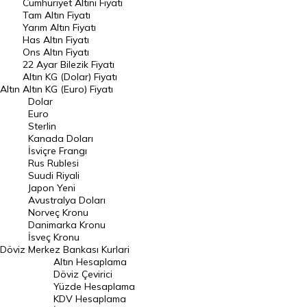
Endeksler
Cumhuriyet Altını Fiyatı
Tam Altın Fiyatı
Yarım Altın Fiyatı
DÖVİZ
Has Altın Fiyatı
Ons Altın Fiyatı
Döviz Kuru
22 Ayar Bilezik Fiyatı
Dolar Kuru
Altın KG (Dolar) Fiyatı
Altın
Altın KG (Euro) Fiyatı
Euro Kuru
Dolar
Euro
Pound Kuru
Sterlin
Kanada Doları
Frank Kuru
İsviçre Frangı
Riyal Kuru
Rus Rublesi
Suudi Riyali
Avustralya Doları
Japon Yeni
Avustralya Doları
Danimarka Kronu Kuru
Norveç Kronu
Danimarka Kronu
Kanada Doları Kuru
İsveç Kronu
Döviz
Merkez Bankası Kurlari
Norveç Kronu Kuru
Altın Hesaplama
İsveç Kronu Kuru
Döviz Çevirici
Yüzde Hesaplama
Japon Yeni Kuru
KDV Hesaplama