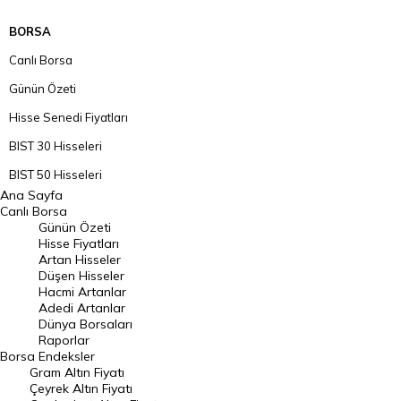
BORSA
Canlı Borsa
Günün Özeti
Hisse Senedi Fiyatları
BIST 30 Hisseleri
BIST 50 Hisseleri
Ana Sayfa
BIST 100 Hisseleri
Canlı Borsa
Günün Özeti
En Çok Artan Hisseler
Hisse Fiyatları
Artan Hisseler
En Çok Düşen Hisseler
Düşen Hisseler
Hacmi Artanlar
Hacmi Artanlar
Adedi Artanlar
Geçmiş Kapanışlar
Dünya Borsaları
Raporlar
Dünya Borsaları
Borsa
Endeksler
Gram Altın Fiyatı
Raporlar
Çeyrek Altın Fiyatı