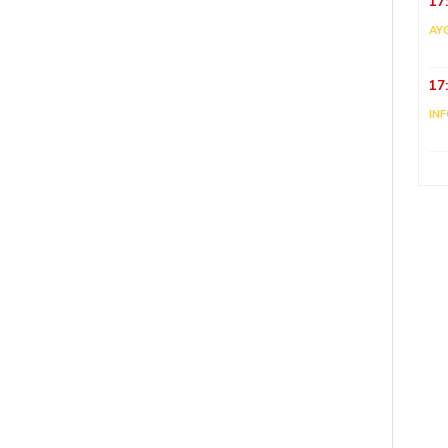
17
AY
17
IN