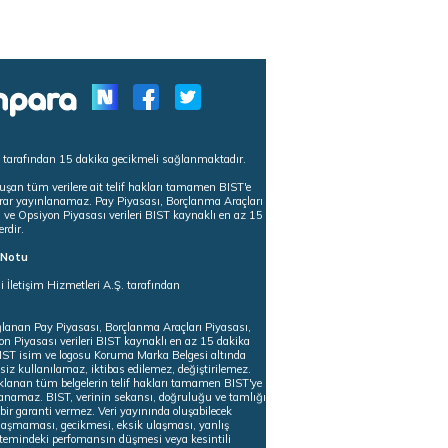
s tarafından 15 dakika gecikmeli sağlanmaktadır.
uşan tüm verilere ait telif hakları tamamen BIST'e
tekrar yayınlanamaz. Pay Piyasası, Borçlanma Araçları
m ve Opsiyon Piyasası verileri BIST kaynaklı en az 15
erdir.
ı Notu
i İletişim Hizmetleri A.Ş. tarafından
ğlanan Pay Piyasası, Borçlanma Araçları Piyasası,
on Piyasası verileri BIST kaynaklı en az 15 dakika
 BIST isim ve logosu Koruma Marka Belgesi altında
iz kullanılamaz, iktibas edilemez, değiştirilemez.
klanan tüm belgelerin telif hakları tamamen BIST'ye
nlanamaz. BIST, verinin sekansı, doğruluğu ve tamlığı
ir garanti vermez. Veri yayınında oluşabilecek
ulaşmaması, gecikmesi, eksik ulaşması, yanlış
stemindeki perfomansın düşmesi veya kesintili