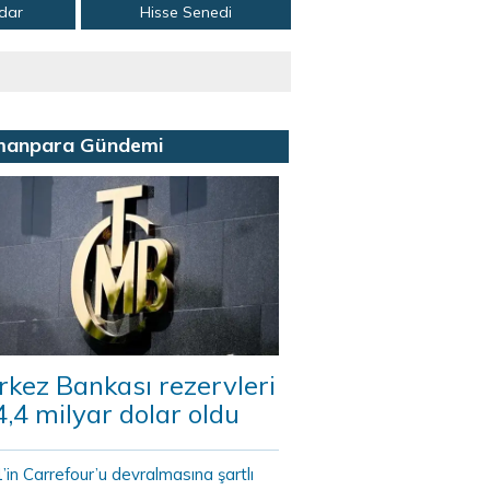
adar
Hisse Senedi
manpara Gündemi
kez Bankası rezervleri
,4 milyar dolar oldu
in Carrefour’u devralmasına şartlı