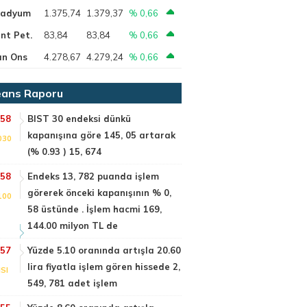
ladyum
1.375,74
1.379,37
% 0,66
nt Pet.
83,84
83,84
% 0,66
ın Ons
4.278,67
4.279,24
% 0,66
ans Raporu
:58
BIST 30 endeksi dünkü
kapanışına göre 145, 05 artarak
030
(% 0.93 ) 15, 674
:58
Endeks 13, 782 puanda işlem
görerek önceki kapanışının % 0,
100
58 üstünde . İşlem hacmi 169,
144.00 milyon TL de
:57
Yüzde 5.10 oranında artışla 20.60
lira fiyatla işlem gören hissede 2,
SI
549, 781 adet işlem