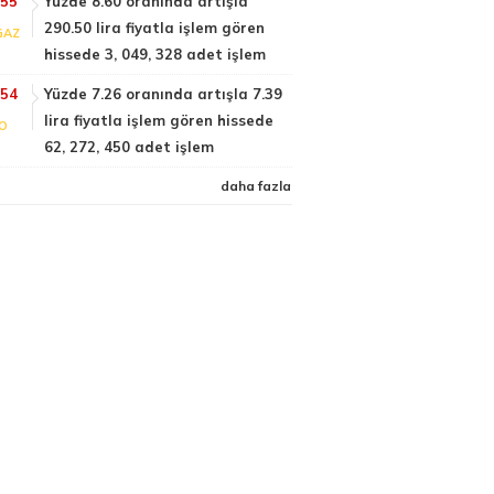
:55
Yüzde 8.60 oranında artışla
290.50 lira fiyatla işlem gören
GAZ
hissede 3, 049, 328 adet işlem
:54
Yüzde 7.26 oranında artışla 7.39
lira fiyatla işlem gören hissede
FO
62, 272, 450 adet işlem
daha fazla