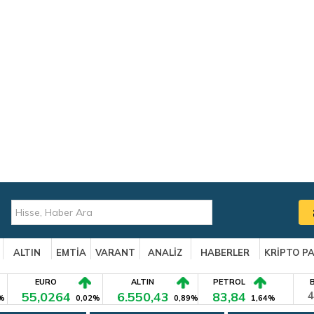
ALTIN
EMTİA
VARANT
ANALİZ
HABERLER
KRİPTO P
EURO
ALTIN
PETROL
55,0264
6.550,43
83,84
4
%
0,02%
0,89%
1,64%