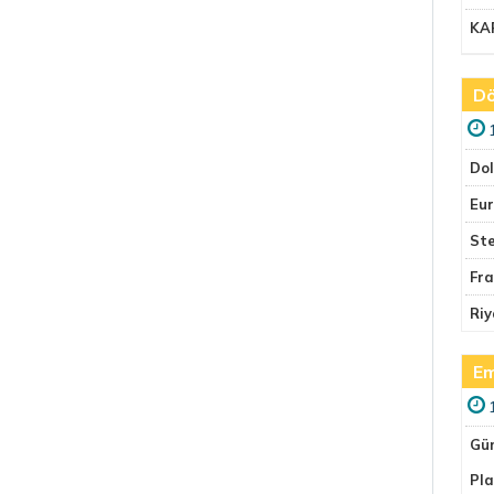
KA
Dö
Do
Eu
Ste
Fr
Riy
Em
Gü
Pla