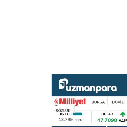
BORSA
DÖVİZ
SÖZLÜK
BIST100
DOLAR
13.799
47,7098
0,00%
0,18