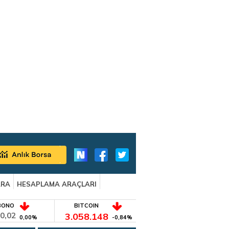
ARA
HESAPLAMA ARAÇLARI
BONO
BITCOIN
0,02
3.058.148
0,00%
-0,84%