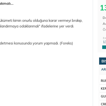
kmalı...
1
D
ükümeti kimin onurlu olduğuna karar vermeyi brakıp,
Aç
landırmaya odaklanmalı" ifadelerine yer verdi.
Ö
En
1
eddetmesi konusunda yorum yapmadı. (Foreks)
BI
AR
RU
KE
GU
CR