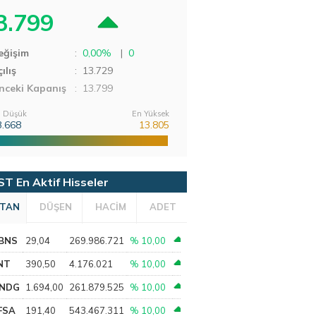
3.799
eğişim
:
0,00%
|
0
ılış
:
13.729
nceki Kapanış
: 13.799
 Düşük
En Yüksek
3.668
13.805
ST En Aktif Hisseler
TAN
DÜŞEN
HACİM
ADET
BNS
29,04
269.986.721
% 10,00
NT
390,50
4.176.021
% 10,00
NDG
1.694,00
261.879.525
% 10,00
FSA
191,40
543.467.311
% 10,00