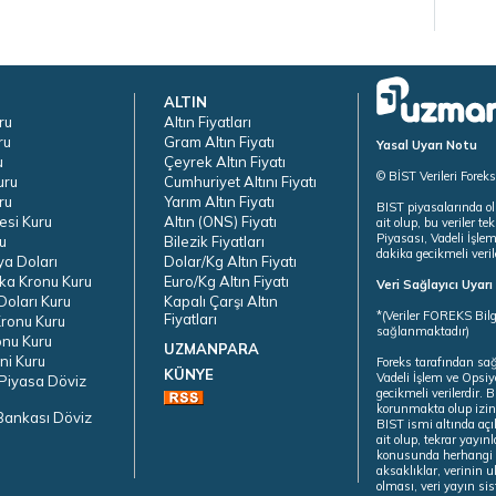
ALTIN
ru
Altın Fiyatları
ru
Gram Altın Fiyatı
Yasal Uyarı Notu
u
Çeyrek Altın Fiyatı
© BİST Verileri Forek
uru
Cumhuriyet Altını Fiyatı
ru
Yarım Altın Fiyatı
BIST piyasalarında ol
esi Kuru
Altın (ONS) Fiyatı
ait olup, bu veriler 
Piyasası, Vadeli İşle
u
Bilezik Fiyatları
dakika gecikmeli veril
ya Doları
Dolar/Kg Altın Fiyatı
ka Kronu Kuru
Euro/Kg Altın Fiyatı
Veri Sağlayıcı Uyar
oları Kuru
Kapalı Çarşı Altın
*(Veriler FOREKS Bilg
Fiyatları
ronu Kuru
sağlanmaktadır)
onu Kuru
UZMANPARA
ni Kuru
Foreks tarafından sa
KÜNYE
Vadeli İşlem ve Opsiy
Piyasa Döviz
gecikmeli verilerdir.
korunmakta olup izins
Bankası Döviz
BIST ismi altında açı
ait olup, tekrar yayı
konusunda herhangi b
aksaklıklar, verinin 
olması, veri yayın si