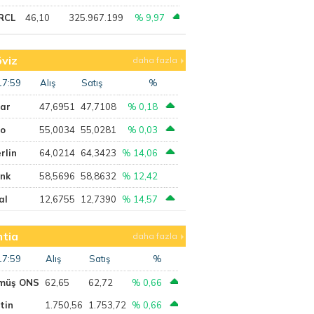
RCL
46,10
325.967.199
% 9,97
viz
daha fazla
17:59
Alış
Satış
%
lar
47,6951
47,7108
% 0,18
ro
55,0034
55,0281
% 0,03
rlin
64,0214
64,3423
% 14,06
ank
58,5696
58,8632
% 12,42
al
12,6755
12,7390
% 14,57
tia
daha fazla
17:59
Alış
Satış
%
müş ONS
62,65
62,72
% 0,66
tin
1.750,56
1.753,72
% 0,66