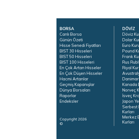
BORSA
DÖVİZ
Canlı Borsa
Döviz Ku
Günün Özeti
Dolar Ku
Hisse Senedi Fiyatları
Euro Kur
BIST 30 Hisseleri
Pound K
BIST 50 Hisseleri
Frank Ku
BIST 100 Hisseleri
Rus Rubl
En Çok Artan Hisseler
Riyal Kur
En Çok Düşen Hisseler
Avustral
Hacmi Artanlar
Danimar
Geçmiş Kapanışlar
Kanada D
Dünya Borsaları
Norveç K
Raporlar
İsveç Kr
Endeksler
Japon Ye
Serbest 
Kurları
Merkez 
Copyright 2026
Kurları
©