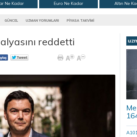
ar Ne Kadar
Euro Ne Kadar
Altın Ne K
GÜNCEL
UZMAN YORUMLARI
PİYASA TAKVİMİ
alyasını reddetti
uz
Mer
164
A101’