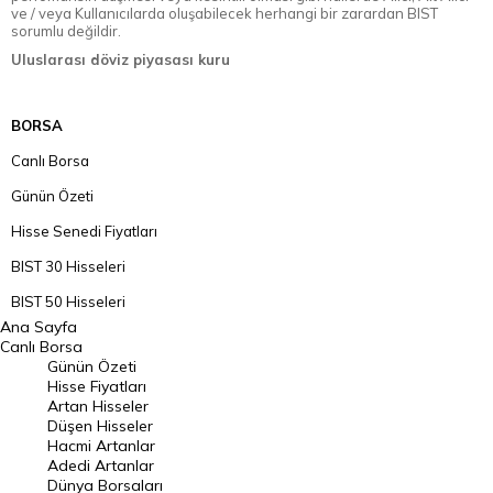
ve / veya Kullanıcılarda oluşabilecek herhangi bir zarardan BIST
sorumlu değildir.
Uluslarası döviz piyasası kuru
BORSA
Canlı Borsa
Günün Özeti
Hisse Senedi Fiyatları
BIST 30 Hisseleri
BIST 50 Hisseleri
Ana Sayfa
BIST 100 Hisseleri
Canlı Borsa
Günün Özeti
En Çok Artan Hisseler
Hisse Fiyatları
Artan Hisseler
En Çok Düşen Hisseler
Düşen Hisseler
Hacmi Artanlar
Hacmi Artanlar
Adedi Artanlar
Geçmiş Kapanışlar
Dünya Borsaları