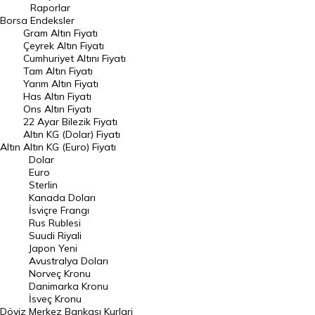
Raporlar
Dünya Borsaları
Borsa
Endeksler
Gram Altın Fiyatı
Raporlar
Çeyrek Altın Fiyatı
Endeksler
Cumhuriyet Altını Fiyatı
Tam Altın Fiyatı
Yarım Altın Fiyatı
DÖVİZ
Has Altın Fiyatı
Ons Altın Fiyatı
Döviz Kuru
22 Ayar Bilezik Fiyatı
Dolar Kuru
Altın KG (Dolar) Fiyatı
Altın
Altın KG (Euro) Fiyatı
Euro Kuru
Dolar
Euro
Pound Kuru
Sterlin
Kanada Doları
Frank Kuru
İsviçre Frangı
Riyal Kuru
Rus Rublesi
Suudi Riyali
Avustralya Doları
Japon Yeni
Avustralya Doları
Danimarka Kronu Kuru
Norveç Kronu
Danimarka Kronu
Kanada Doları Kuru
İsveç Kronu
Döviz
Merkez Bankası Kurlari
Norveç Kronu Kuru