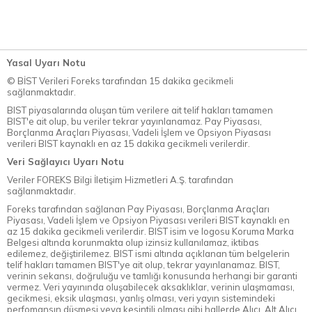
Yasal Uyarı Notu
© BİST Verileri Foreks tarafından 15 dakika gecikmeli
sağlanmaktadır.
BIST piyasalarında oluşan tüm verilere ait telif hakları tamamen
BIST'e ait olup, bu veriler tekrar yayınlanamaz. Pay Piyasası,
Borçlanma Araçları Piyasası, Vadeli İşlem ve Opsiyon Piyasası
verileri BIST kaynaklı en az 15 dakika gecikmeli verilerdir.
Veri Sağlayıcı Uyarı Notu
Veriler FOREKS Bilgi İletişim Hizmetleri A.Ş. tarafından
sağlanmaktadır.
Foreks tarafından sağlanan Pay Piyasası, Borçlanma Araçları
Piyasası, Vadeli İşlem ve Opsiyon Piyasası verileri BIST kaynaklı en
az 15 dakika gecikmeli verilerdir. BIST isim ve logosu Koruma Marka
Belgesi altında korunmakta olup izinsiz kullanılamaz, iktibas
edilemez, değiştirilemez. BIST ismi altında açıklanan tüm belgelerin
telif hakları tamamen BIST'ye ait olup, tekrar yayınlanamaz. BIST,
verinin sekansı, doğruluğu ve tamlığı konusunda herhangi bir garanti
vermez. Veri yayınında oluşabilecek aksaklıklar, verinin ulaşmaması,
gecikmesi, eksik ulaşması, yanlış olması, veri yayın sistemindeki
perfomansın düşmesi veya kesintili olması gibi hallerde Alıcı, Alt Alıcı