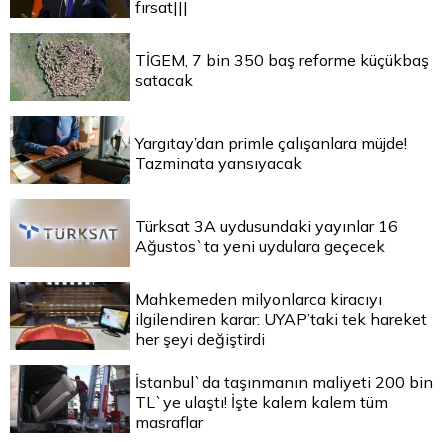
fırsat|||
TİGEM, 7 bin 350 baş reforme küçükbaş
satacak
Yargıtay’dan primle çalışanlara müjde!
Tazminata yansıyacak
Türksat 3A uydusundaki yayınlar 16
Ağustos`ta yeni uydulara geçecek
Mahkemeden milyonlarca kiracıyı
ilgilendiren karar: UYAP’taki tek hareket
her şeyi değiştirdi
İstanbul`da taşınmanın maliyeti 200 bin
TL`ye ulaştı! İşte kalem kalem tüm
masraflar