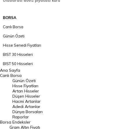
Uluslarası döviz piyasası kuru
BORSA
Canlı Borsa
Günün Özeti
Hisse Senedi Fiyatları
BIST 30 Hisseleri
BIST 50 Hisseleri
Ana Sayfa
BIST 100 Hisseleri
Canlı Borsa
Günün Özeti
En Çok Artan Hisseler
Hisse Fiyatları
Artan Hisseler
En Çok Düşen Hisseler
Düşen Hisseler
Hacmi Artanlar
Hacmi Artanlar
Adedi Artanlar
Geçmiş Kapanışlar
Dünya Borsaları
Raporlar
Dünya Borsaları
Borsa
Endeksler
Gram Altın Fiyatı
Raporlar