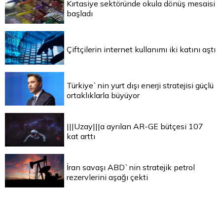
Kırtasiye sektöründe okula dönüş mesaisi
başladı
Çiftçilerin internet kullanımı iki katını aştı
Türkiye`nin yurt dışı enerji stratejisi güçlü
ortaklıklarla büyüyor
|||Uzay|||a ayrılan AR-GE bütçesi 107
kat arttı
İran savaşı ABD`nin stratejik petrol
rezervlerini aşağı çekti