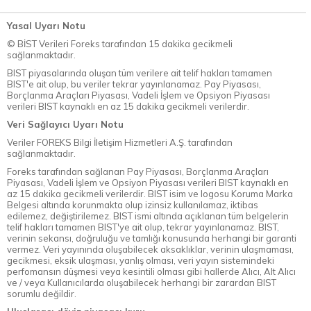
Yasal Uyarı Notu
© BİST Verileri Foreks tarafından 15 dakika gecikmeli
sağlanmaktadır.
BIST piyasalarında oluşan tüm verilere ait telif hakları tamamen
BIST'e ait olup, bu veriler tekrar yayınlanamaz. Pay Piyasası,
Borçlanma Araçları Piyasası, Vadeli İşlem ve Opsiyon Piyasası
verileri BIST kaynaklı en az 15 dakika gecikmeli verilerdir.
Veri Sağlayıcı Uyarı Notu
Veriler FOREKS Bilgi İletişim Hizmetleri A.Ş. tarafından
sağlanmaktadır.
Foreks tarafından sağlanan Pay Piyasası, Borçlanma Araçları
Piyasası, Vadeli İşlem ve Opsiyon Piyasası verileri BIST kaynaklı en
az 15 dakika gecikmeli verilerdir. BIST isim ve logosu Koruma Marka
Belgesi altında korunmakta olup izinsiz kullanılamaz, iktibas
edilemez, değiştirilemez. BIST ismi altında açıklanan tüm belgelerin
telif hakları tamamen BIST'ye ait olup, tekrar yayınlanamaz. BIST,
verinin sekansı, doğruluğu ve tamlığı konusunda herhangi bir garanti
vermez. Veri yayınında oluşabilecek aksaklıklar, verinin ulaşmaması,
gecikmesi, eksik ulaşması, yanlış olması, veri yayın sistemindeki
perfomansın düşmesi veya kesintili olması gibi hallerde Alıcı, Alt Alıcı
ve / veya Kullanıcılarda oluşabilecek herhangi bir zarardan BIST
sorumlu değildir.