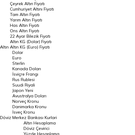
Çeyrek Altın Fiyatı
Endeksler
Cumhuriyet Altını Fiyatı
Tam Altın Fiyatı
Yarım Altın Fiyatı
DÖVİZ
Has Altın Fiyatı
Ons Altın Fiyatı
Döviz Kuru
22 Ayar Bilezik Fiyatı
Dolar Kuru
Altın KG (Dolar) Fiyatı
Altın
Altın KG (Euro) Fiyatı
Euro Kuru
Dolar
Euro
Pound Kuru
Sterlin
Kanada Doları
Frank Kuru
İsviçre Frangı
Riyal Kuru
Rus Rublesi
Suudi Riyali
Avustralya Doları
Japon Yeni
Avustralya Doları
Danimarka Kronu Kuru
Norveç Kronu
Danimarka Kronu
Kanada Doları Kuru
İsveç Kronu
Döviz
Merkez Bankası Kurlari
Norveç Kronu Kuru
Altın Hesaplama
İsveç Kronu Kuru
Döviz Çevirici
Yüzde Hesaplama