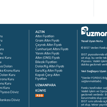
ALTIN
ru
Altın Fiyatları
ru
Gram Altın Fiyatı
Yasal Uyarı Notu
u
Çeyrek Altın Fiyatı
© BİST Verileri Forek
uru
Cumhuriyet Altını Fiyatı
ru
Yarım Altın Fiyatı
BIST piyasalarında ol
esi Kuru
Altın (ONS) Fiyatı
ait olup, bu veriler 
Piyasası, Vadeli İşle
u
Bilezik Fiyatları
dakika gecikmeli veril
ya Doları
Dolar/Kg Altın Fiyatı
ka Kronu Kuru
Euro/Kg Altın Fiyatı
Veri Sağlayıcı Uyar
oları Kuru
Kapalı Çarşı Altın
*(Veriler FOREKS Bilg
Fiyatları
ronu Kuru
sağlanmaktadır)
onu Kuru
UZMANPARA
ni Kuru
Foreks tarafından sa
KÜNYE
Vadeli İşlem ve Opsiy
Piyasa Döviz
gecikmeli verilerdir.
korunmakta olup izins
Bankası Döviz
BIST ismi altında açı
ait olup, tekrar yayı