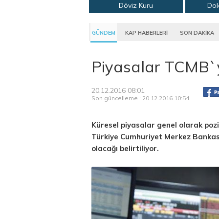
Döviz Kuru
Dol
GÜNDEM
KAP HABERLERİ
SON DAKİKA
Piyasalar TCMB`y
20.12.2016 08:01
Son güncelleme : 20.12.2016 10:54
Küresel piyasalar genel olarak pozit
Türkiye Cumhuriyet Merkez Bankası
olacağı belirtiliyor.