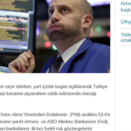
Kırt
başla
Çiftçi
Türki
ortak
bir seyir izlerken, yurt içinde bugün açıklanacak Türkiye
z kararının piyasaların odak noktasında olacağı
atın Alma Yöneticileri Endeksinin (PMI) aralıkta 53,4'e
iyesine işaret etmesi ve ABD Merkez Bankasının (Fed),
bankalarına ilk kez belirli risk göstergelerini