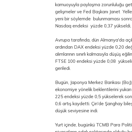
kamuoyuyla paylaşma zorunluluğu get
gelişmeler ve Fed Başkanı Janet Yell
yeni bir söylemde bulunmaması sonr
Nasdaq endeksi yüzde 0,37 yükseldi
Avrupa tarafında, dün Almanya'da açıkl
ardından DAX endeksi yüzde 0,20 değe
alımlarının sınırlı kalmasıyla düşüş eğil
FTSE 100 endeksi yüzde 0,08 yükseli
geriledi.
Bugün, Japonya Merkez Bankası (BoJ) 
ekonomiye yönelik beklentilerini yukar
225 endeksi yüzde 0,5 yükselerek son b
0,6 artış kaydetti. Çin'de Şanghay bile
düşük seviyesine indi.
Yurt içinde, bugünkü TCMB Para Politik
piyasaların odak noktasında olduğu bel