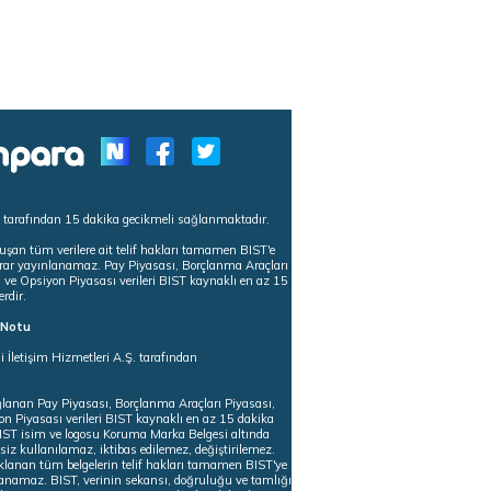
s tarafından 15 dakika gecikmeli sağlanmaktadır.
uşan tüm verilere ait telif hakları tamamen BIST'e
tekrar yayınlanamaz. Pay Piyasası, Borçlanma Araçları
m ve Opsiyon Piyasası verileri BIST kaynaklı en az 15
erdir.
ı Notu
i İletişim Hizmetleri A.Ş. tarafından
ğlanan Pay Piyasası, Borçlanma Araçları Piyasası,
on Piyasası verileri BIST kaynaklı en az 15 dakika
 BIST isim ve logosu Koruma Marka Belgesi altında
iz kullanılamaz, iktibas edilemez, değiştirilemez.
klanan tüm belgelerin telif hakları tamamen BIST'ye
nlanamaz. BIST, verinin sekansı, doğruluğu ve tamlığı