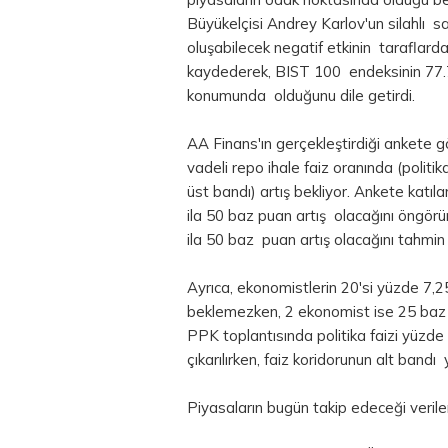
Büyükelçisi Andrey Karlov'un silahlı s
oluşabilecek negatif etkinin taraflard
kaydederek, BIST 100 endeksinin 77.7
konumunda olduğunu dile getirdi.
AA Finans'ın gerçekleştirdiği ankete 
vadeli
repo
ihale faiz oranında (politi
üst bandı) artış bekliyor. Ankete katı
ila 50 baz puan artış olacağını öngör
ila 50 baz puan artış olacağını tahmi
Ayrıca, ekonomistlerin 20'si yüzde 7,2
beklemezken, 2 ekonomist ise 25 baz 
PPK toplantısında politika faizi yüzde
çıkarılırken, faiz koridorunun alt bandı 
Piyasaların bugün takip edeceği verile