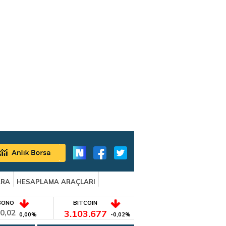
ARA
HESAPLAMA ARAÇLARI
BONO
BITCOIN
0,02
3.103.677
0,00%
-0,02%