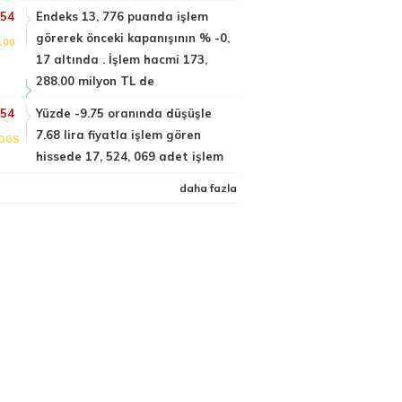
:54
Endeks 13, 776 puanda işlem
görerek önceki kapanışının % -0,
100
17 altında . İşlem hacmi 173,
288.00 milyon TL de
:54
Yüzde -9.75 oranında düşüşle
7.68 lira fiyatla işlem gören
DGS
hissede 17, 524, 069 adet işlem
daha fazla