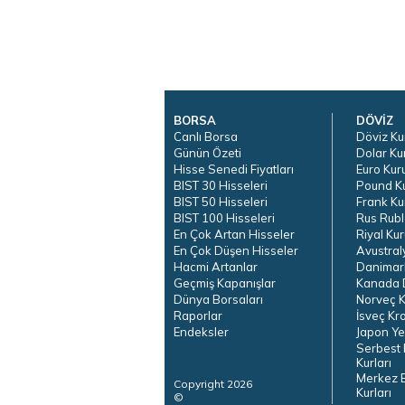
BORSA
DÖVİZ
Canlı Borsa
Döviz Ku
Günün Özeti
Dolar Ku
Hisse Senedi Fiyatları
Euro Kur
BIST 30 Hisseleri
Pound K
BIST 50 Hisseleri
Frank Ku
BIST 100 Hisseleri
Rus Rubl
En Çok Artan Hisseler
Riyal Kur
En Çok Düşen Hisseler
Avustral
Hacmi Artanlar
Danimar
Geçmiş Kapanışlar
Kanada D
Dünya Borsaları
Norveç K
Raporlar
İsveç Kr
Endeksler
Japon Ye
Serbest 
Kurları
Merkez 
Copyright 2026
Kurları
©