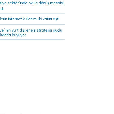
asiye sektöründe okula dönüş mesaisi
dı
lerin internet kullanımı iki katını aştı
ye`nin yurt dışı enerji stratejisi güçlü
lıklarla büyüyor