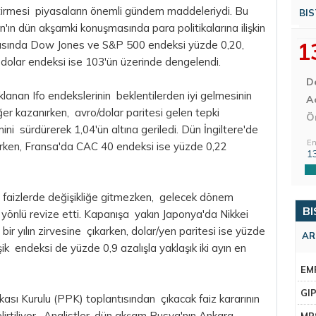
irmesi piyasaların önemli gündem maddeleriydi. Bu
BIS
en'ın dün akşamki konuşmasında
para
politikalarına ilişkin
1
asında Dow Jones ve S&P 500 endeksi yüzde 0,20,
,
dolar
endeksi ise 103'ün üzerinde dengelendi.
D
anan Ifo endekslerinin beklentilerden iyi gelmesinin
Aç
r kazanırken, avro/dolar paritesi gelen tepki
Ö
imini sürdürerek 1,04'ün altına geriledi. Dün İngiltere'de
En
rken, Fransa'da CAC 40 endeksi ise yüzde 0,22
1
faizlerde değişikliğe gitmezken, gelecek dönem
BI
ı yönlü revize etti. Kapanışa yakın Japonya'da Nikkei
ir yılın zirvesine çıkarken, dolar/yen paritesi ise yüzde
AR
şik endeksi de yüzde 0,9 azalışla yaklaşık iki ayın en
EM
GI
ası Kurulu (PPK) toplantısından çıkacak faiz kararının
irtiliyor. Analistler, dün akşam Rusya'nın Ankara
MR