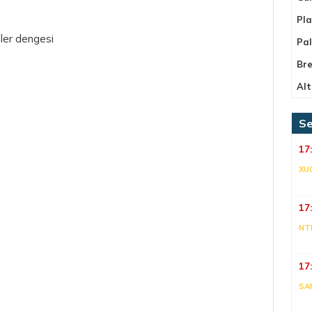
Pla
mler dengesi
Pa
Bre
Alt
Se
17
XU
17
NT
17
SA