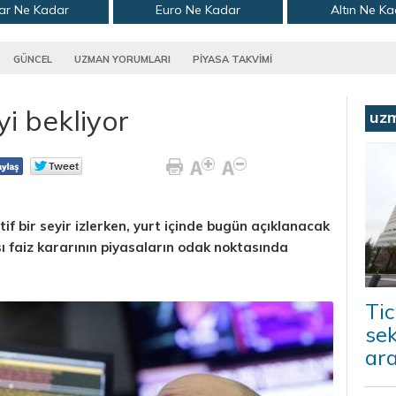
ar Ne Kadar
Euro Ne Kadar
Altın Ne K
GÜNCEL
UZMAN YORUMLARI
PİYASA TAKVİMİ
i bekliyor
uz
if bir seyir izlerken, yurt içinde bugün açıklanacak
 faiz kararının piyasaların odak noktasında
Tic
sek
ara