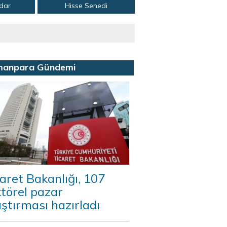
adar
Hisse Senedi
manpara Gündemi
aret Bakanlığı, 107
törel pazar
ştırması hazırladı