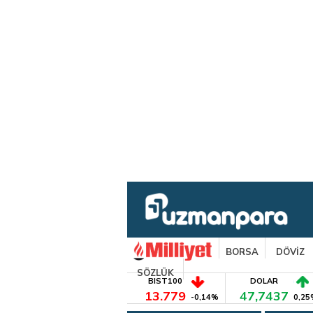
BORSA
DÖVİZ
SÖZLÜK
BIST100
DOLAR
13.779
47,7437
-0,14%
0,25