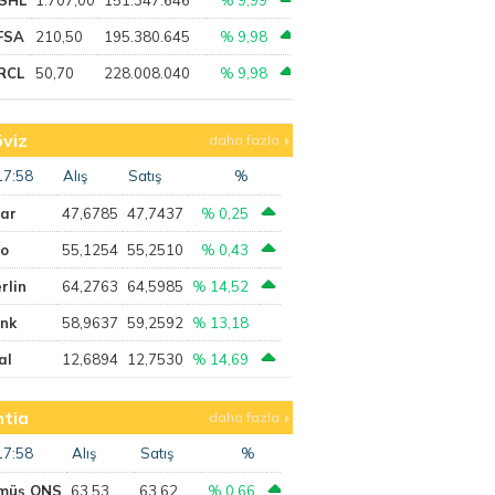
FSA
210,50
195.380.645
% 9,98
RCL
50,70
228.008.040
% 9,98
viz
daha fazla
17:58
Alış
Satış
%
lar
47,6785
47,7437
% 0,25
ro
55,1254
55,2510
% 0,43
rlin
64,2763
64,5985
% 14,52
ank
58,9637
59,2592
% 13,18
al
12,6894
12,7530
% 14,69
tia
daha fazla
17:58
Alış
Satış
%
müş ONS
63,53
63,62
% 0,66