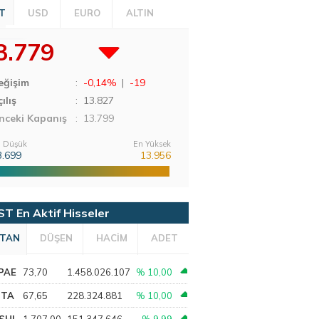
T
USD
EURO
ALTIN
3.779
eğişim
:
-0,14%
|
-19
ılış
:
13.827
nceki Kapanış
: 13.799
 Düşük
En Yüksek
3.699
13.956
ST En Aktif Hisseler
TAN
DÜŞEN
HACİM
ADET
PAE
73,70
1.458.026.107
% 10,00
PTA
67,65
228.324.881
% 10,00
SHL
1.707,00
151.347.646
% 9,99