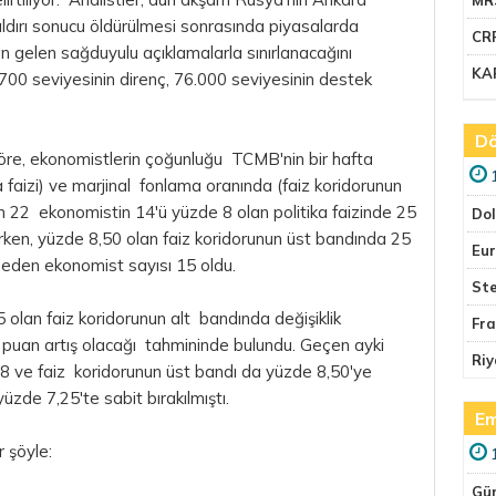
aldırı sonucu öldürülmesi sonrasında piyasalarda
CR
an gelen sağduyulu açıklamalarla sınırlanacağını
KA
00 seviyesinin direnç, 76.000 seviyesinin destek
Dö
göre, ekonomistlerin çoğunluğu TCMB'nin bir hafta
ka faizi) ve marjinal fonlama oranında (faiz koridorunun
lan 22 ekonomistin 14'ü yüzde 8 olan politika faizinde 25
Do
ürken, yüzde 8,50 olan faiz koridorunun üst bandında 25
Eu
n eden ekonomist sayısı 15 oldu.
Ste
5 olan faiz koridorunun alt bandında değişiklik
Fr
puan artış olacağı tahmininde bulundu. Geçen ayki
Riy
 8 ve faiz koridorunun üst bandı da yüzde 8,50'ye
yüzde 7,25'te sabit bırakılmıştı.
Em
r şöyle:
Gü