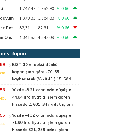
tin
1.747,47
1.752,90
% 0,66
ladyum
1.379,33
1.384,83
% 0,66
nt Pet.
82,31
82,31
% 0,66
ın Ons
4.341,53
4.342,09
% 0,66
ans Raporu
:59
BIST 30 endeksi dünkü
kapanışına göre -70, 55
030
kaybederek (% -0.45 ) 15, 584
:56
Yüzde -3.21 oranında düşüşle
44.04 lira fiyatla işlem gören
HOL
hissede 2, 601, 347 adet işlem
:55
Yüzde -4.32 oranında düşüşle
71.90 lira fiyatla işlem gören
NEL
hissede 321, 259 adet işlem