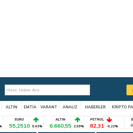
ALTIN
EMTİA
VARANT
ANALİZ
HABERLER
KRİPTO P
EURO
ALTIN
PETROL
55,2510
6.660,55
82,31
4
%
0,43%
2,59%
-0,22%