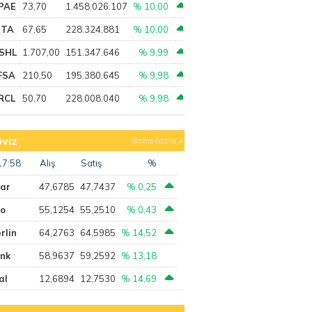
PAE
73,70
1.458.026.107
% 10,00
PTA
67,65
228.324.881
% 10,00
SHL
1.707,00
151.347.646
% 9,99
FSA
210,50
195.380.645
% 9,98
RCL
50,70
228.008.040
% 9,98
viz
daha fazla
17:58
Alış
Satış
%
lar
47,6785
47,7437
% 0,25
ro
55,1254
55,2510
% 0,43
rlin
64,2763
64,5985
% 14,52
ank
58,9637
59,2592
% 13,18
al
12,6894
12,7530
% 14,69