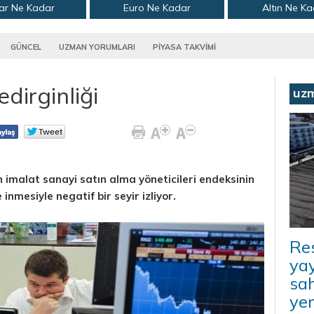
ar Ne Kadar
Euro Ne Kadar
Altın Ne K
GÜNCEL
UZMAN YORUMLARI
PİYASA TAKVİMİ
dirginliği
uz
 imalat sanayi satın alma yöneticileri endeksinin
 inmesiyle negatif bir seyir izliyor.
Re
yay
sah
ye