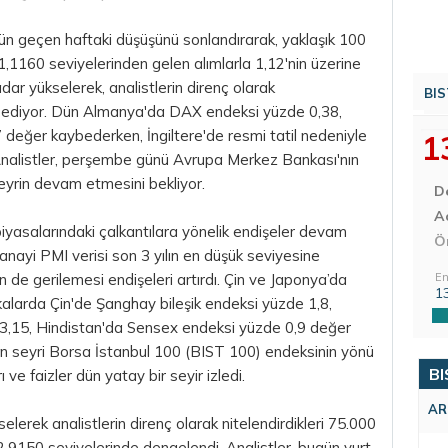
dün geçen haftaki düşüşünü sonlandırarak, yaklaşık 100
1,1160 seviyelerinden gelen alımlarla 1,12'nin üzerine
adar yükselerek, analistlerin direnç olarak
BIS
est ediyor. Dün Almanya'da DAX endeksi yüzde 0,38,
değer kaybederken, İngiltere'de resmi tatil nedeniyle
1
 Analistler, perşembe günü Avrupa Merkez Bankası'nın
seyrin devam etmesini bekliyor.
D
Aç
iyasalarındaki çalkantılara yönelik endişeler devam
Ö
anayi PMI verisi son 3 yılın en düşük seviyesine
n de gerilemesi endişeleri artırdı. Çin ve Japonya’da
En
1
kalarda Çin'de Şanghay bileşik endeksi yüzde 1,8,
3,15, Hindistan'da Sensex endeksi yüzde 0,9 değer
ın seyri
Borsa İstanbul
100 (BIST 100) endeksinin yönü
BI
ı ve faizler dün yatay bir seyir izledi.
AR
erek analistlerin direnç olarak nitelendirdikleri 75.000
2,9150 seviyelerinde dengelendi. Analistler, bugün yurt