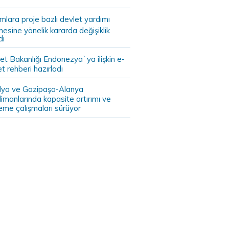
ımlara proje bazlı devlet yardımı
mesine yönelik kararda değişiklik
dı
et Bakanlığı Endonezya`ya ilişkin e-
et rehberi hazırladı
lya ve Gazipaşa-Alanya
imanlarında kapasite artırımı ve
eme çalışmaları sürüyor