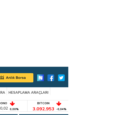
ARA
HESAPLAMA ARAÇLARI
BONO
BITCOIN
0,02
3.092.953
0,00%
-0,04%