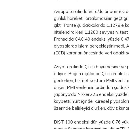
Avrupa tarafında euro/dolar paritesi 
günlük hareketli ortalamasının geçtiği 
çıktı. Parite şu dakikalarda 1,1278'e k
nitelendirdikleri 1,1280 seviyesini t
Fransa'da CAC 40 endeksi yüzde 0,47 
piyasalarda işlem gerçekleştirilmedi.
(ECB) kararları öncesinde veri odaklı 
Asya tarafında Çin'in büyümesine ve p
ediyor. Bugün açıklanan Çin'in imalat s
gerilerken, hizmet sektörü PMI verisini
düşen PMI verilerinin ardından şu daki
Japonya'da Nikkei 225 endeksi yüzde 
kaybetti. Yurt içinde, küresel piyasalar
üzerinde belirleyici olurken, döviz kurlar
BIST 100 endeksi dün yüzde 0,76 yüksel
puanın üzerinde kapanırken, dolar/TL 