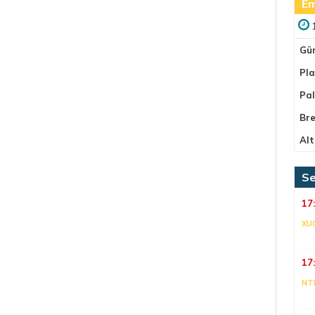
Em
Gü
Pla
Pa
Bre
Alt
Se
17
XU
17
NT