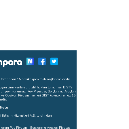
s tarafından 15 dakika gecikmeli sağlanmaktadır.
uşan tüm verilere ait telif hakları tamamen BIST'e
tekrar yayınlanamaz. Pay Piyasası, Borçlanma Araçları
m ve Opsiyon Piyasası verileri BIST kaynaklı en az 15
erdir.
ı Notu
i İletişim Hizmetleri A.Ş. tarafından
ğlanan Pay Piyasası, Borçlanma Araçları Piyasası,