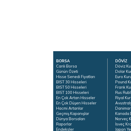
BORSA
DÖVİZ
Canlı Borsa
Döviz Ku
Günün Özeti
Dolar Ku
Hisse Senedi Fiyatları
Euro Kur
BIST 30 Hisseleri
Pound K
BIST 50 Hisseleri
Frank Ku
BIST 100 Hisseleri
Rus Rubl
En Çok Artan Hisseler
Riyal Kur
En Çok Düşen Hisseler
Avustral
Hacmi Artanlar
Danimar
Geçmiş Kapanışlar
Kanada D
Dünya Borsaları
Norveç K
Raporlar
İsveç Kr
Endeksler
Japon Ye