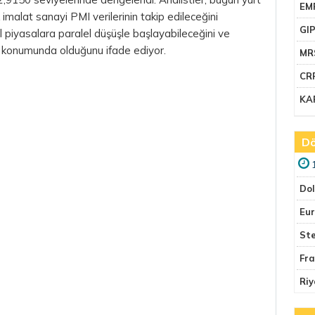
EM
imalat sanayi PMI verilerinin takip edileceğini
GI
 piyasalara paralel düşüşle başlayabileceğini ve
k konumunda olduğunu ifade ediyor.
MR
CR
KA
Dö
Do
Eu
Ste
Fr
Riy