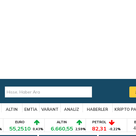
ALTIN
EMTİA
VARANT
ANALİZ
HABERLER
KRİPTO P
EURO
ALTIN
PETROL
55,2510
6.660,55
82,31
4
%
0,43%
2,59%
-0,22%