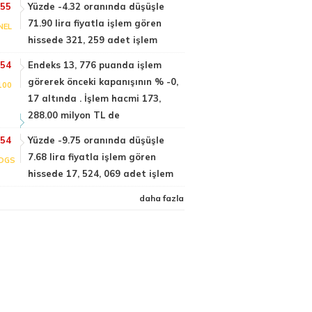
:55
Yüzde -4.32 oranında düşüşle
71.90 lira fiyatla işlem gören
NEL
hissede 321, 259 adet işlem
:54
Endeks 13, 776 puanda işlem
görerek önceki kapanışının % -0,
100
17 altında . İşlem hacmi 173,
288.00 milyon TL de
:54
Yüzde -9.75 oranında düşüşle
7.68 lira fiyatla işlem gören
DGS
hissede 17, 524, 069 adet işlem
daha fazla