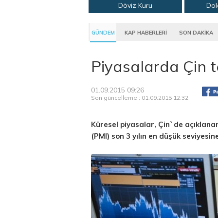
Döviz Kuru
Dol
GÜNDEM
KAP HABERLERİ
SON DAKİKA
Piyasalarda Çin te
01.09.2015 09:26
Son güncelleme : 01.09.2015 12:32
Küresel piyasalar, Çin`de açıklanan
(PMI) son 3 yılın en düşük seviyesine