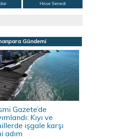
adar
Hisse Senedi
manpara Gündemi
smi Gazete’de
ımlandı: Kıyı ve
illerde işgale karşı
ni adım