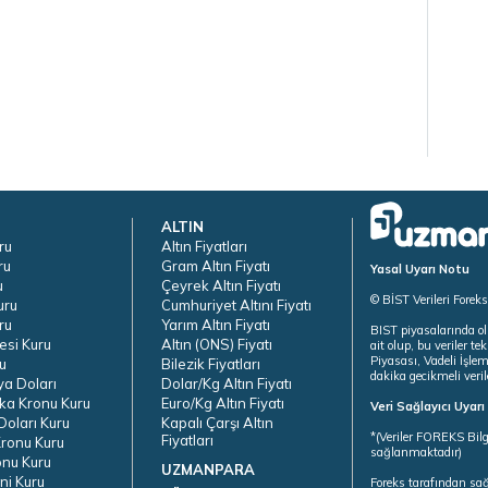
ALTIN
ru
Altın Fiyatları
ru
Gram Altın Fiyatı
Yasal Uyarı Notu
u
Çeyrek Altın Fiyatı
© BİST Verileri Forek
uru
Cumhuriyet Altını Fiyatı
ru
Yarım Altın Fiyatı
BIST piyasalarında ol
esi Kuru
Altın (ONS) Fiyatı
ait olup, bu veriler 
Piyasası, Vadeli İşle
u
Bilezik Fiyatları
dakika gecikmeli veril
ya Doları
Dolar/Kg Altın Fiyatı
ka Kronu Kuru
Euro/Kg Altın Fiyatı
Veri Sağlayıcı Uyar
oları Kuru
Kapalı Çarşı Altın
*(Veriler FOREKS Bilg
Fiyatları
ronu Kuru
sağlanmaktadır)
onu Kuru
UZMANPARA
ni Kuru
Foreks tarafından sa