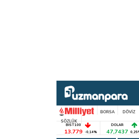
BORSA
DÖVİZ
SÖZLÜK
BIST100
DOLAR
13.779
47,7437
-0,14%
0,25