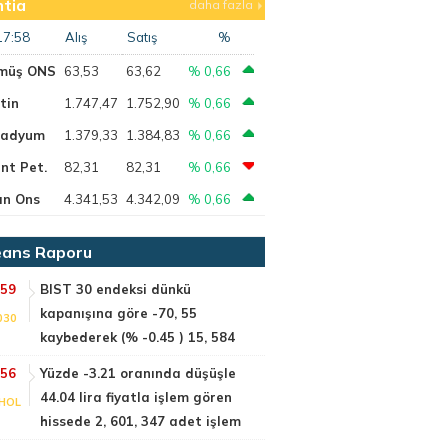
tia
daha fazla
17:58
Alış
Satış
%
müş ONS
63,53
63,62
% 0,66
tin
1.747,47
1.752,90
% 0,66
ladyum
1.379,33
1.384,83
% 0,66
nt Pet.
82,31
82,31
% 0,66
ın Ons
4.341,53
4.342,09
% 0,66
ans Raporu
:59
BIST 30 endeksi dünkü
kapanışına göre -70, 55
030
kaybederek (% -0.45 ) 15, 584
:56
Yüzde -3.21 oranında düşüşle
44.04 lira fiyatla işlem gören
HOL
hissede 2, 601, 347 adet işlem