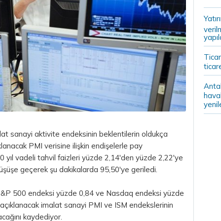
Yatır
veril
yapıl
Ticar
ticar
Anta
haval
yenil
t sanayi aktivite endeksinin beklentilerin oldukça
lanacak PMI verisine ilişkin endişelerle pay
0 yıl vadeli
tahvil
faizleri yüzde 2,14'den yüzde 2,22'ye
şüşe geçerek şu dakikalarda 95,50'ye geriledi.
S&P 500 endeksi yüzde 0,84 ve Nasdaq endeksi yüzde
n açıklanacak imalat sanayi PMI ve ISM endekslerinin
lacağını kaydediyor.