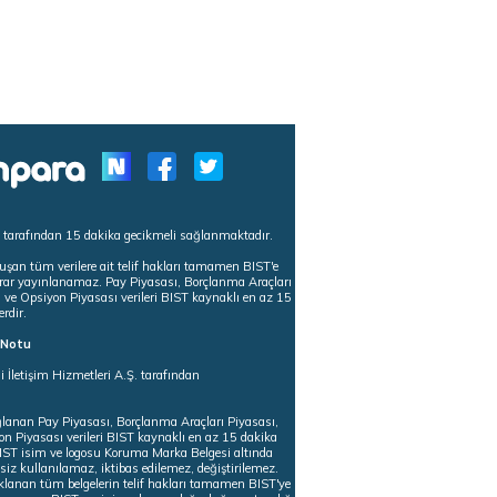
s tarafından 15 dakika gecikmeli sağlanmaktadır.
uşan tüm verilere ait telif hakları tamamen BIST'e
tekrar yayınlanamaz. Pay Piyasası, Borçlanma Araçları
m ve Opsiyon Piyasası verileri BIST kaynaklı en az 15
erdir.
ı Notu
i İletişim Hizmetleri A.Ş. tarafından
ğlanan Pay Piyasası, Borçlanma Araçları Piyasası,
on Piyasası verileri BIST kaynaklı en az 15 dakika
 BIST isim ve logosu Koruma Marka Belgesi altında
iz kullanılamaz, iktibas edilemez, değiştirilemez.
klanan tüm belgelerin telif hakları tamamen BIST'ye