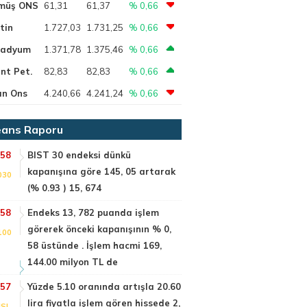
müş ONS
61,31
61,37
% 0,66
tin
1.727,03
1.731,25
% 0,66
ladyum
1.371,78
1.375,46
% 0,66
nt Pet.
82,83
82,83
% 0,66
ın Ons
4.240,66
4.241,24
% 0,66
ans Raporu
:58
BIST 30 endeksi dünkü
kapanışına göre 145, 05 artarak
030
(% 0.93 ) 15, 674
:58
Endeks 13, 782 puanda işlem
görerek önceki kapanışının % 0,
100
58 üstünde . İşlem hacmi 169,
144.00 milyon TL de
:57
Yüzde 5.10 oranında artışla 20.60
lira fiyatla işlem gören hissede 2,
SI