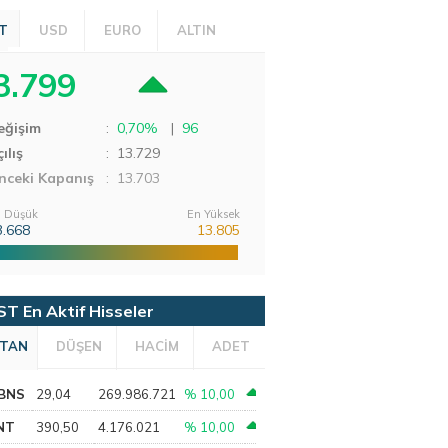
T
USD
EURO
ALTIN
3.799
eğişim
:
0,70%
|
96
ılış
:
13.729
nceki Kapanış
: 13.703
 Düşük
En Yüksek
3.668
13.805
ST En Aktif Hisseler
TAN
DÜŞEN
HACİM
ADET
BNS
29,04
269.986.721
% 10,00
NT
390,50
4.176.021
% 10,00