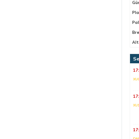
Gü
Pla
Pa
Bre
Alt
Se
17
XU
17
XU
17
DNI