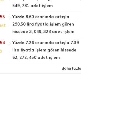
549, 781 adet işlem
:55
Yüzde 8.60 oranında artışla
290.50 lira fiyatla işlem gören
GAZ
hissede 3, 049, 328 adet işlem
:54
Yüzde 7.26 oranında artışla 7.39
lira fiyatla işlem gören hissede
FO
62, 272, 450 adet işlem
daha fazla