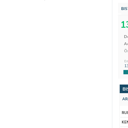
BIS
1
D
Aç
Ö
En
1
BI
AR
RU
KE