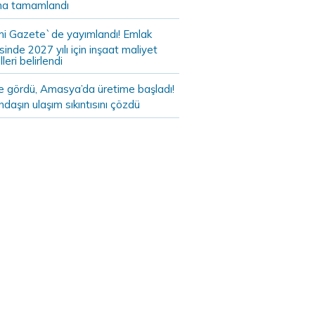
a tamamlandı
i Gazete`de yayımlandı! Emlak
sinde 2027 yılı için inşaat maliyet
leri belirlendi
de gördü, Amasya’da üretime başladı!
daşın ulaşım sıkıntısını çözdü