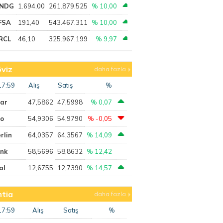
NDG
1.694,00
261.879.525
% 10,00
FSA
191,40
543.467.311
% 10,00
RCL
46,10
325.967.199
% 9,97
viz
daha fazla
17:59
Alış
Satış
%
lar
47,5862
47,5998
% 0,07
ro
54,9306
54,9790
% -0,05
rlin
64,0357
64,3567
% 14,09
ank
58,5696
58,8632
% 12,42
al
12,6755
12,7390
% 14,57
tia
daha fazla
17:59
Alış
Satış
%