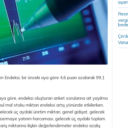
aşam
Resm
vergi
bedel
Çin’
Vatan
en Endeksi, bir önceki aya göre 4,6 puan azalarak 99,1
a göre, endeksi oluşturan anket sorularına ait yayılma
l mal stoku miktarı endeksi artış yönünde etkilerken,
elecek üç aydaki üretim miktarı, genel gidişat, gelecek
it sermaye yatırım harcaması, gelecek üç aydaki toplam
riş miktarına ilişkin değerlendirmeler endeksi azalış