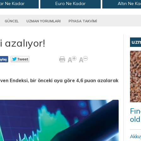
ar Ne Kadar
Euro Ne Kadar
Altın Ne K
GÜNCEL
UZMAN YORUMLARI
PİYASA TAKVİMİ
 azalıyor!
uz
üven Endeksi, bir önceki aya göre 4,6 puan azalarak
Fın
old
Akku