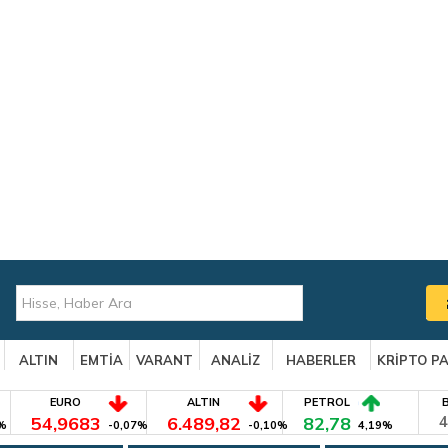
ALTIN
EMTİA
VARANT
ANALİZ
HABERLER
KRİPTO P
EURO
ALTIN
PETROL
54,9683
6.489,82
82,78
4
%
-0,07%
-0,10%
4,19%