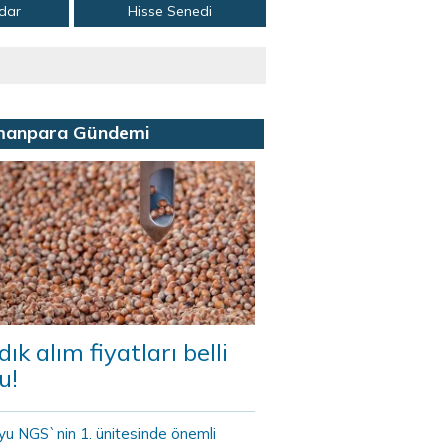
adar
Hisse Senedi
manpara Gündemi
dık alım fiyatları belli
u!
yu NGS`nin 1. ünitesinde önemli