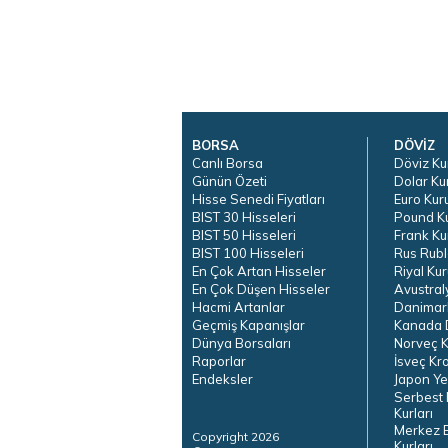
BORSA
DÖVİZ
Canlı Borsa
Döviz Ku
Günün Özeti
Dolar Ku
Hisse Senedi Fiyatları
Euro Kur
BIST 30 Hisseleri
Pound K
BIST 50 Hisseleri
Frank Ku
BIST 100 Hisseleri
Rus Rubl
En Çok Artan Hisseler
Riyal Kur
En Çok Düşen Hisseler
Avustral
Hacmi Artanlar
Danimar
Geçmiş Kapanışlar
Kanada D
Dünya Borsaları
Norveç K
Raporlar
İsveç Kr
Endeksler
Japon Ye
Serbest 
Kurları
Merkez 
Copyright 2026
Kurları