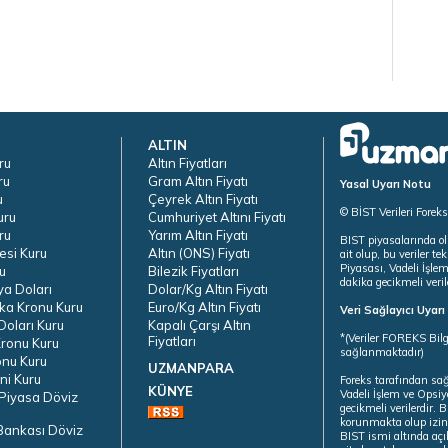
ALTIN
ru
Altın Fiyatları
ru
Gram Altın Fiyatı
Yasal Uyarı Notu
u
Çeyrek Altın Fiyatı
© BİST Verileri Forek
uru
Cumhuriyet Altını Fiyatı
ru
Yarım Altın Fiyatı
BIST piyasalarında ol
esi Kuru
Altın (ONS) Fiyatı
ait olup, bu veriler 
Piyasası, Vadeli İşle
u
Bilezik Fiyatları
dakika gecikmeli veril
ya Doları
Dolar/Kg Altın Fiyatı
ka Kronu Kuru
Euro/Kg Altın Fiyatı
Veri Sağlayıcı Uyar
oları Kuru
Kapalı Çarşı Altın
*(Veriler FOREKS Bilg
Fiyatları
ronu Kuru
sağlanmaktadır)
onu Kuru
UZMANPARA
ni Kuru
Foreks tarafından sa
KÜNYE
Vadeli İşlem ve Opsiy
Piyasa Döviz
gecikmeli verilerdir.
korunmakta olup izins
Bankası Döviz
BIST ismi altında açı