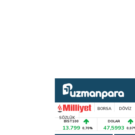
BORSA
DÖVİZ
SÖZLÜK
BIST100
DOLAR
13.799
47,5993
0,70%
0,07