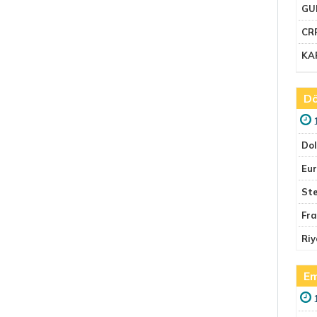
GU
CR
KA
Dö
Do
Eu
Ste
Fr
Riy
Em