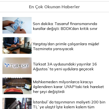
En Çok Okunan Haberler
Son dakika: Tasarruf finansmanında
kurallar değişti: BDDK’dan kritik sınır
Yargıtay’dan primle çalışanlara müjde!
Tazminata yansıyacak
Türksat 3A uydusundaki yayınlar 16
Ağustos`ta yeni uydulara geçecek
Mahkemeden milyonlarca kiracıyı
ilgilendiren karar: UYAP’taki tek hareket
her şeyi değiştirdi
İstanbul`da taşınmanın maliyeti 200 bin
TL`ye ulaştı! İşte kalem kalem tüm