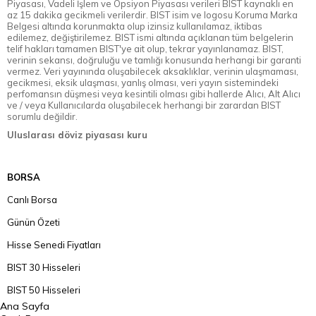
Piyasası, Vadeli İşlem ve Opsiyon Piyasası verileri BIST kaynaklı en
az 15 dakika gecikmeli verilerdir. BIST isim ve logosu Koruma Marka
Belgesi altında korunmakta olup izinsiz kullanılamaz, iktibas
edilemez, değiştirilemez. BIST ismi altında açıklanan tüm belgelerin
telif hakları tamamen BIST'ye ait olup, tekrar yayınlanamaz. BIST,
verinin sekansı, doğruluğu ve tamlığı konusunda herhangi bir garanti
vermez. Veri yayınında oluşabilecek aksaklıklar, verinin ulaşmaması,
gecikmesi, eksik ulaşması, yanlış olması, veri yayın sistemindeki
perfomansın düşmesi veya kesintili olması gibi hallerde Alıcı, Alt Alıcı
ve / veya Kullanıcılarda oluşabilecek herhangi bir zarardan BIST
sorumlu değildir.
Uluslarası döviz piyasası kuru
BORSA
Canlı Borsa
Günün Özeti
Hisse Senedi Fiyatları
BIST 30 Hisseleri
BIST 50 Hisseleri
Ana Sayfa
BIST 100 Hisseleri