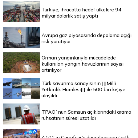
Türkiye, ihracatta hedef ülkelere 94
milyar dolarlık satış yaptı
Avrupa gaz piyasasında depolama açığı
risk yaratıyor
Orman yangınlarıyla mücadelede
kullanılan yangın havuzlarının sayısı
artırılıyor
Türk savunma sanayisinin |||Milli
Yetkinlik Hamlesi||| ile 500 bin kişiye
ulaşıldı
TPAO`nun Samsun açıklarındaki arama
ruhsatının süresi uzatıldı
A101’in Carrefour’u devralmasına şartlı