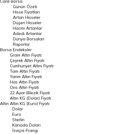
Canlı Borsa
Günün Özeti
En Çok Artan Hisseler
Hisse Fiyatları
Artan Hisseler
En Çok Düşen Hisseler
Düşen Hisseler
Hacmi Artanlar
Hacmi Artanlar
Adedi Artanlar
Geçmiş Kapanışlar
Dünya Borsaları
Raporlar
Dünya Borsaları
Borsa
Endeksler
Gram Altın Fiyatı
Raporlar
Çeyrek Altın Fiyatı
Endeksler
Cumhuriyet Altını Fiyatı
Tam Altın Fiyatı
Yarım Altın Fiyatı
DÖVİZ
Has Altın Fiyatı
Ons Altın Fiyatı
Döviz Kuru
22 Ayar Bilezik Fiyatı
Dolar Kuru
Altın KG (Dolar) Fiyatı
Altın
Altın KG (Euro) Fiyatı
Euro Kuru
Dolar
Euro
Pound Kuru
Sterlin
Kanada Doları
Frank Kuru
İsviçre Frangı