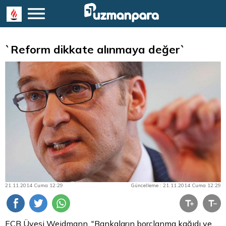
`Reform dikkate alınmaya değer`
21.11.2014 Cuma 12:29
Güncelleme : 21.11.2014 Cuma 12:29
ECB Üyesi Weidmann, "Bankaların borçlanma kağıdı ve