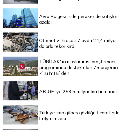
Avro Bölgesi`nde perakende satışlar
azaldı
Otomotiv ihracatı 7 ayda 24,4 milyar
dolarla rekor kırdı
TÜBİTAK`ın uluslararası araştırmacı
programında destek alan 75 projenin
7`si İYTE`den
AR-GE`ye 253,5 milyar lira harcandı
Türkiye`nin güneş gözlüğü ticaretinde
İtalya imzası