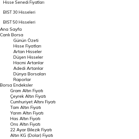
Hisse Senedi Fiyatları
BIST 30 Hisseleri
BIST 50 Hisseleri
Ana Sayfa
BIST 100 Hisseleri
Canlı Borsa
Günün Özeti
En Çok Artan Hisseler
Hisse Fiyatları
Artan Hisseler
En Çok Düşen Hisseler
Düşen Hisseler
Hacmi Artanlar
Hacmi Artanlar
Adedi Artanlar
Geçmiş Kapanışlar
Dünya Borsaları
Raporlar
Dünya Borsaları
Borsa
Endeksler
Gram Altın Fiyatı
Raporlar
Çeyrek Altın Fiyatı
Endeksler
Cumhuriyet Altını Fiyatı
Tam Altın Fiyatı
Yarım Altın Fiyatı
DÖVİZ
Has Altın Fiyatı
Ons Altın Fiyatı
Döviz Kuru
22 Ayar Bilezik Fiyatı
Dolar Kuru
Altın KG (Dolar) Fiyatı