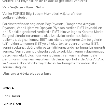
verileri BIST kaynaklı en az 15 dakika gecikmeli verilerdir.
Veri Sağlayıcı Uyarı Notu
Veriler FOREKS Bilgi İletişim Hizmetleri A.Ş. tarafından
sağlanmaktadır.
Foreks tarafından sağlanan Pay Piyasası, Borçlanma Araçları
Piyasası, Vadeli İşlem ve Opsiyon Piyasası verileri BIST kaynaklı en
az 15 dakika gecikmeli verilerdir. BIST isim ve logosu Koruma Marka
Belgesi altında korunmakta olup izinsiz kullanılamaz, iktibas
edilemez, değiştirilemez. BIST ismi altında açıklanan tüm belgelerin
telif hakları tamamen BIST'ye ait olup, tekrar yayınlanamaz. BIST,
verinin sekansı, doğruluğu ve tamlığı konusunda herhangi bir garanti
vermez. Veri yayınında oluşabilecek aksaklıklar, verinin ulaşmaması,
gecikmesi, eksik ulaşması, yanlış olması, veri yayın sistemindeki
perfomansın düşmesi veya kesintili olması gibi hallerde Alıcı, Alt Alıcı
ve / veya Kullanıcılarda oluşabilecek herhangi bir zarardan BIST
sorumlu değildir.
Uluslarası döviz piyasası kuru
BORSA
Canlı Borsa
Günün Özeti