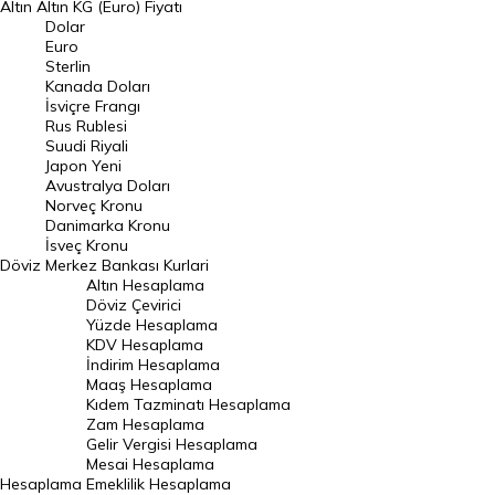
Altın
Altın KG (Euro) Fiyatı
Euro Kuru
Dolar
Euro
Pound Kuru
Sterlin
Kanada Doları
Frank Kuru
İsviçre Frangı
Riyal Kuru
Rus Rublesi
Suudi Riyali
Avustralya Doları
Japon Yeni
Avustralya Doları
Danimarka Kronu Kuru
Norveç Kronu
Danimarka Kronu
Kanada Doları Kuru
İsveç Kronu
Döviz
Merkez Bankası Kurlari
Norveç Kronu Kuru
Altın Hesaplama
İsveç Kronu Kuru
Döviz Çevirici
Yüzde Hesaplama
Japon Yeni Kuru
KDV Hesaplama
İndirim Hesaplama
Serbest Piyasa Döviz Kurları
Maaş Hesaplama
Kıdem Tazminatı Hesaplama
Merkez Bankası Döviz Kurları
Zam Hesaplama
Gelir Vergisi Hesaplama
ALTIN
Mesai Hesaplama
Hesaplama
Emeklilik Hesaplama
Altın Fiyatları