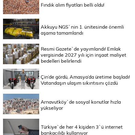
Fındık alım fiyatları belli oldu!
Akkuyu NGS`nin 1. ünitesinde önemli
aşama tamamlandı
Resmi Gazete`de yayımlandı! Emlak
vergisinde 2027 yılı için inşaat maliyet
bedelleri belirlendi
Çin’de gördü, Amasya’da üretime başladı!
Vatandaşın ulaşım sıkıntısını çözdü
Arnavutköy`de sosyal konutlar hızla
yükseliyor
Türkiye`de her 4 kişiden 3`ü internet
bankacılığı kullanıyor