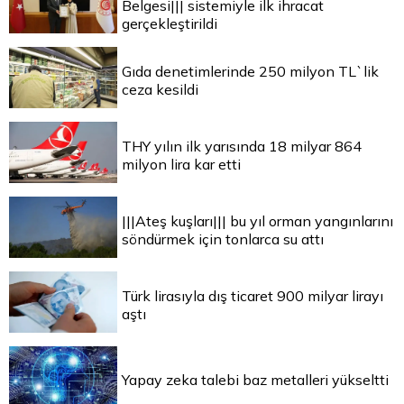
Belgesi||| sistemiyle ilk ihracat
gerçekleştirildi
Gıda denetimlerinde 250 milyon TL`lik
ceza kesildi
THY yılın ilk yarısında 18 milyar 864
milyon lira kar etti
|||Ateş kuşları||| bu yıl orman yangınlarını
söndürmek için tonlarca su attı
Türk lirasıyla dış ticaret 900 milyar lirayı
aştı
Yapay zeka talebi baz metalleri yükseltti