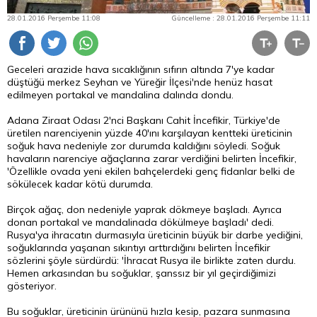
28.01.2016 Perşembe 11:08
Güncelleme : 28.01.2016 Perşembe 11:11
Geceleri arazide hava sıcaklığının sıfırın altında 7'ye kadar
düştüğü merkez Seyhan ve Yüreğir İlçesi'nde henüz hasat
edilmeyen portakal ve mandalina dalında dondu.
Adana Ziraat Odası 2'nci Başkanı Cahit İncefikir, Türkiye'de
üretilen narenciyenin yüzde 40'ını karşılayan kentteki üreticinin
soğuk hava nedeniyle zor durumda kaldığını söyledi. Soğuk
havaların narenciye ağaçlarına zarar verdiğini belirten İncefikir,
'Özellikle ovada yeni ekilen bahçelerdeki genç fidanlar belki de
sökülecek kadar kötü durumda.
Birçok ağaç, don nedeniyle yaprak dökmeye başladı. Ayrıca
donan portakal ve mandalinada dökülmeye başladı' dedi.
Rusya'ya ihracatın durmasıyla üreticinin büyük bir darbe yediğini,
soğuklarında yaşanan sıkıntıyı arttırdığını belirten İncefikir
sözlerini şöyle sürdürdü: 'İhracat Rusya ile birlikte zaten durdu.
Hemen arkasından bu soğuklar, şanssız bir yıl geçirdiğimizi
gösteriyor.
Bu soğuklar, üreticinin ürününü hızla kesip, pazara sunmasına