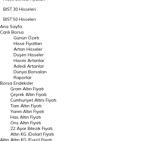
BIST 30 Hisseleri
BIST 50 Hisseleri
Ana Sayfa
BIST 100 Hisseleri
Canlı Borsa
Günün Özeti
En Çok Artan Hisseler
Hisse Fiyatları
Artan Hisseler
En Çok Düşen Hisseler
Düşen Hisseler
Hacmi Artanlar
Hacmi Artanlar
Adedi Artanlar
Geçmiş Kapanışlar
Dünya Borsaları
Raporlar
Dünya Borsaları
Borsa
Endeksler
Gram Altın Fiyatı
Raporlar
Çeyrek Altın Fiyatı
Endeksler
Cumhuriyet Altını Fiyatı
Tam Altın Fiyatı
Yarım Altın Fiyatı
DÖVİZ
Has Altın Fiyatı
Ons Altın Fiyatı
Döviz Kuru
22 Ayar Bilezik Fiyatı
Dolar Kuru
Altın KG (Dolar) Fiyatı
Altın
Altın KG (Euro) Fiyatı