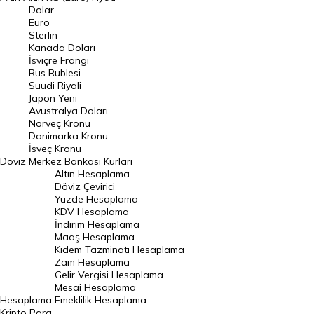
Euro Kuru
Dolar
Euro
Pound Kuru
Sterlin
Kanada Doları
Frank Kuru
İsviçre Frangı
Riyal Kuru
Rus Rublesi
Suudi Riyali
Avustralya Doları
Japon Yeni
Avustralya Doları
Danimarka Kronu Kuru
Norveç Kronu
Danimarka Kronu
Kanada Doları Kuru
İsveç Kronu
Döviz
Merkez Bankası Kurlari
Norveç Kronu Kuru
Altın Hesaplama
İsveç Kronu Kuru
Döviz Çevirici
Yüzde Hesaplama
Japon Yeni Kuru
KDV Hesaplama
İndirim Hesaplama
Serbest Piyasa Döviz Kurları
Maaş Hesaplama
Kıdem Tazminatı Hesaplama
Merkez Bankası Döviz Kurları
Zam Hesaplama
Gelir Vergisi Hesaplama
ALTIN
Mesai Hesaplama
Hesaplama
Emeklilik Hesaplama
Altın Fiyatları
Kripto Para