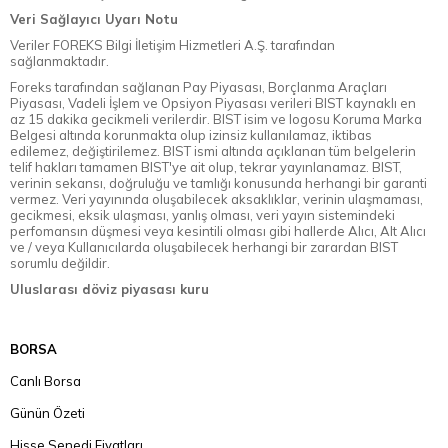
Veri Sağlayıcı Uyarı Notu
Veriler FOREKS Bilgi İletişim Hizmetleri A.Ş. tarafından
sağlanmaktadır.
Foreks tarafından sağlanan Pay Piyasası, Borçlanma Araçları
Piyasası, Vadeli İşlem ve Opsiyon Piyasası verileri BIST kaynaklı en
az 15 dakika gecikmeli verilerdir. BIST isim ve logosu Koruma Marka
Belgesi altında korunmakta olup izinsiz kullanılamaz, iktibas
edilemez, değiştirilemez. BIST ismi altında açıklanan tüm belgelerin
telif hakları tamamen BIST'ye ait olup, tekrar yayınlanamaz. BIST,
verinin sekansı, doğruluğu ve tamlığı konusunda herhangi bir garanti
vermez. Veri yayınında oluşabilecek aksaklıklar, verinin ulaşmaması,
gecikmesi, eksik ulaşması, yanlış olması, veri yayın sistemindeki
perfomansın düşmesi veya kesintili olması gibi hallerde Alıcı, Alt Alıcı
ve / veya Kullanıcılarda oluşabilecek herhangi bir zarardan BIST
sorumlu değildir.
Uluslarası döviz piyasası kuru
BORSA
Canlı Borsa
Günün Özeti
Hisse Senedi Fiyatları