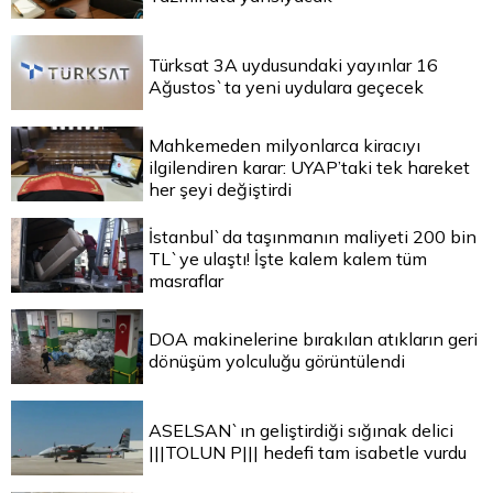
Türksat 3A uydusundaki yayınlar 16
Ağustos`ta yeni uydulara geçecek
Mahkemeden milyonlarca kiracıyı
ilgilendiren karar: UYAP’taki tek hareket
her şeyi değiştirdi
İstanbul`da taşınmanın maliyeti 200 bin
TL`ye ulaştı! İşte kalem kalem tüm
masraflar
DOA makinelerine bırakılan atıkların geri
dönüşüm yolculuğu görüntülendi
ASELSAN`ın geliştirdiği sığınak delici
|||TOLUN P||| hedefi tam isabetle vurdu