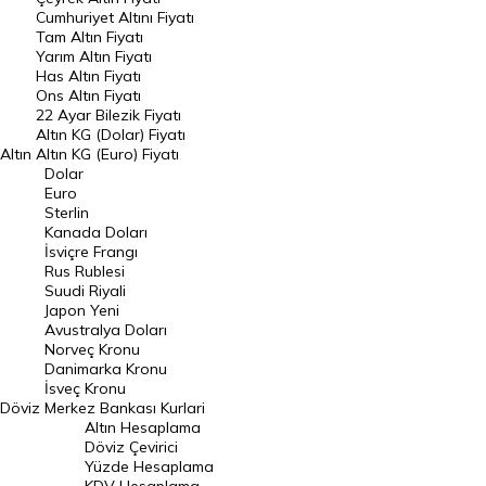
Endeksler
Cumhuriyet Altını Fiyatı
Tam Altın Fiyatı
Yarım Altın Fiyatı
DÖVİZ
Has Altın Fiyatı
Ons Altın Fiyatı
Döviz Kuru
22 Ayar Bilezik Fiyatı
Dolar Kuru
Altın KG (Dolar) Fiyatı
Altın
Altın KG (Euro) Fiyatı
Euro Kuru
Dolar
Euro
Pound Kuru
Sterlin
Kanada Doları
Frank Kuru
İsviçre Frangı
Riyal Kuru
Rus Rublesi
Suudi Riyali
Avustralya Doları
Japon Yeni
Avustralya Doları
Danimarka Kronu Kuru
Norveç Kronu
Danimarka Kronu
Kanada Doları Kuru
İsveç Kronu
Döviz
Merkez Bankası Kurlari
Norveç Kronu Kuru
Altın Hesaplama
İsveç Kronu Kuru
Döviz Çevirici
Yüzde Hesaplama
Japon Yeni Kuru