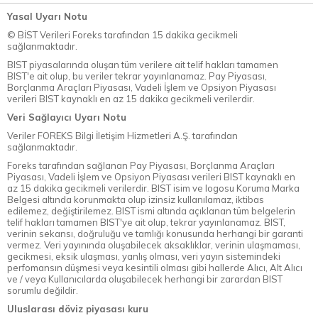
Yasal Uyarı Notu
© BİST Verileri Foreks tarafından 15 dakika gecikmeli
sağlanmaktadır.
BIST piyasalarında oluşan tüm verilere ait telif hakları tamamen
BIST'e ait olup, bu veriler tekrar yayınlanamaz. Pay Piyasası,
Borçlanma Araçları Piyasası, Vadeli İşlem ve Opsiyon Piyasası
verileri BIST kaynaklı en az 15 dakika gecikmeli verilerdir.
Veri Sağlayıcı Uyarı Notu
Veriler FOREKS Bilgi İletişim Hizmetleri A.Ş. tarafından
sağlanmaktadır.
Foreks tarafından sağlanan Pay Piyasası, Borçlanma Araçları
Piyasası, Vadeli İşlem ve Opsiyon Piyasası verileri BIST kaynaklı en
az 15 dakika gecikmeli verilerdir. BIST isim ve logosu Koruma Marka
Belgesi altında korunmakta olup izinsiz kullanılamaz, iktibas
edilemez, değiştirilemez. BIST ismi altında açıklanan tüm belgelerin
telif hakları tamamen BIST'ye ait olup, tekrar yayınlanamaz. BIST,
verinin sekansı, doğruluğu ve tamlığı konusunda herhangi bir garanti
vermez. Veri yayınında oluşabilecek aksaklıklar, verinin ulaşmaması,
gecikmesi, eksik ulaşması, yanlış olması, veri yayın sistemindeki
perfomansın düşmesi veya kesintili olması gibi hallerde Alıcı, Alt Alıcı
ve / veya Kullanıcılarda oluşabilecek herhangi bir zarardan BIST
sorumlu değildir.
Uluslarası döviz piyasası kuru