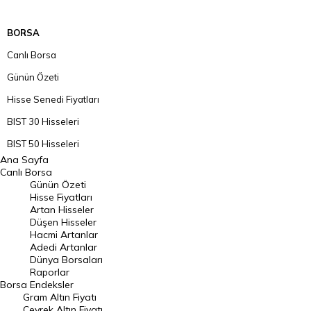
BORSA
Canlı Borsa
Günün Özeti
Hisse Senedi Fiyatları
BIST 30 Hisseleri
BIST 50 Hisseleri
Ana Sayfa
BIST 100 Hisseleri
Canlı Borsa
Günün Özeti
En Çok Artan Hisseler
Hisse Fiyatları
Artan Hisseler
En Çok Düşen Hisseler
Düşen Hisseler
Hacmi Artanlar
Hacmi Artanlar
Adedi Artanlar
Geçmiş Kapanışlar
Dünya Borsaları
Raporlar
Dünya Borsaları
Borsa
Endeksler
Gram Altın Fiyatı
Raporlar
Çeyrek Altın Fiyatı