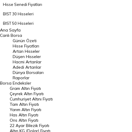
Hisse Senedi Fiyatları
BIST 30 Hisseleri
BIST 50 Hisseleri
Ana Sayfa
BIST 100 Hisseleri
Canlı Borsa
Günün Özeti
En Çok Artan Hisseler
Hisse Fiyatları
Artan Hisseler
En Çok Düşen Hisseler
Düşen Hisseler
Hacmi Artanlar
Hacmi Artanlar
Adedi Artanlar
Geçmiş Kapanışlar
Dünya Borsaları
Raporlar
Dünya Borsaları
Borsa
Endeksler
Gram Altın Fiyatı
Raporlar
Çeyrek Altın Fiyatı
Endeksler
Cumhuriyet Altını Fiyatı
Tam Altın Fiyatı
Yarım Altın Fiyatı
DÖVİZ
Has Altın Fiyatı
Ons Altın Fiyatı
Döviz Kuru
22 Ayar Bilezik Fiyatı
Dolar Kuru
Altın KG (Dolar) Fiyatı