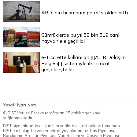
ABD`nin ticari ham petrol stokları arttı
Gümrüklerde bu yıl 58 bin 519 canlı
hayvan ele geçirildi
e-Ticarette kullanılan |||A.TR Dolaşım
Belgesi||| sistemiyle ilk ihracat
gerçekleştirildi
Yasal Uyarı Notu
© BİST Verileri Foreks tarafından 15 dakika gecikmeli
sağlanmaktadır.
BIST piyasalarında oluşan tüm verilere ait telif hakları tamamen
BIST'e ait olup, bu veriler tekrar yayınlanamaz. Pay Piyasası,
Borçlanma Araçları Piyasası, Vadeli İşlem ve Opsiyon Piyasası