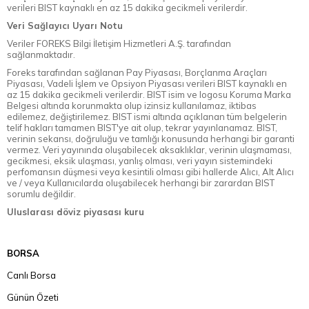
verileri BIST kaynaklı en az 15 dakika gecikmeli verilerdir.
Veri Sağlayıcı Uyarı Notu
Veriler FOREKS Bilgi İletişim Hizmetleri A.Ş. tarafından
sağlanmaktadır.
Foreks tarafından sağlanan Pay Piyasası, Borçlanma Araçları
Piyasası, Vadeli İşlem ve Opsiyon Piyasası verileri BIST kaynaklı en
az 15 dakika gecikmeli verilerdir. BIST isim ve logosu Koruma Marka
Belgesi altında korunmakta olup izinsiz kullanılamaz, iktibas
edilemez, değiştirilemez. BIST ismi altında açıklanan tüm belgelerin
telif hakları tamamen BIST'ye ait olup, tekrar yayınlanamaz. BIST,
verinin sekansı, doğruluğu ve tamlığı konusunda herhangi bir garanti
vermez. Veri yayınında oluşabilecek aksaklıklar, verinin ulaşmaması,
gecikmesi, eksik ulaşması, yanlış olması, veri yayın sistemindeki
perfomansın düşmesi veya kesintili olması gibi hallerde Alıcı, Alt Alıcı
ve / veya Kullanıcılarda oluşabilecek herhangi bir zarardan BIST
sorumlu değildir.
Uluslarası döviz piyasası kuru
BORSA
Canlı Borsa
Günün Özeti