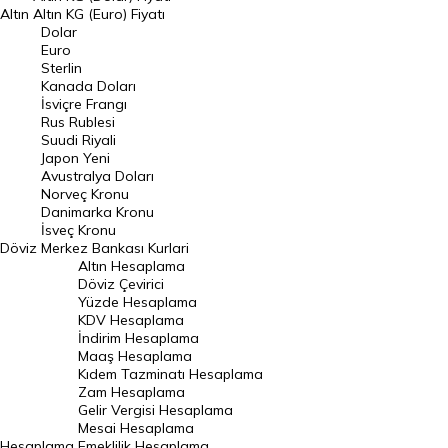
Altın
Altın KG (Euro) Fiyatı
Euro Kuru
Dolar
Euro
Pound Kuru
Sterlin
Kanada Doları
Frank Kuru
İsviçre Frangı
Riyal Kuru
Rus Rublesi
Suudi Riyali
Avustralya Doları
Japon Yeni
Avustralya Doları
Danimarka Kronu Kuru
Norveç Kronu
Danimarka Kronu
Kanada Doları Kuru
İsveç Kronu
Döviz
Merkez Bankası Kurlari
Norveç Kronu Kuru
Altın Hesaplama
İsveç Kronu Kuru
Döviz Çevirici
Yüzde Hesaplama
Japon Yeni Kuru
KDV Hesaplama
İndirim Hesaplama
Serbest Piyasa Döviz Kurları
Maaş Hesaplama
Kıdem Tazminatı Hesaplama
Merkez Bankası Döviz Kurları
Zam Hesaplama
Gelir Vergisi Hesaplama
ALTIN
Mesai Hesaplama
Hesaplama
Emeklilik Hesaplama