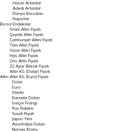
Hacmi Artanlar
Hacmi Artanlar
Adedi Artanlar
Geçmiş Kapanışlar
Dünya Borsaları
Raporlar
Dünya Borsaları
Borsa
Endeksler
Gram Altın Fiyatı
Raporlar
Çeyrek Altın Fiyatı
Endeksler
Cumhuriyet Altını Fiyatı
Tam Altın Fiyatı
Yarım Altın Fiyatı
DÖVİZ
Has Altın Fiyatı
Ons Altın Fiyatı
Döviz Kuru
22 Ayar Bilezik Fiyatı
Dolar Kuru
Altın KG (Dolar) Fiyatı
Altın
Altın KG (Euro) Fiyatı
Euro Kuru
Dolar
Euro
Pound Kuru
Sterlin
Kanada Doları
Frank Kuru
İsviçre Frangı
Riyal Kuru
Rus Rublesi
Suudi Riyali
Avustralya Doları
Japon Yeni
Avustralya Doları
Danimarka Kronu Kuru
Norveç Kronu