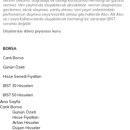
verinin sekansı, doğruluğu ve tamlığı konusunda herhangi bir garanti
vermez. Veri yayınında oluşabilecek aksaklıklar, verinin ulaşmaması,
gecikmesi, eksik ulaşması, yanlış olması, veri yayın sistemindeki
perfomansın düşmesi veya kesintili olması gibi hallerde Alıcı, Alt Alıcı
ve / veya Kullanıcılarda oluşabilecek herhangi bir zarardan BIST
sorumlu değildir.
Uluslarası döviz piyasası kuru
BORSA
Canlı Borsa
Günün Özeti
Hisse Senedi Fiyatları
BIST 30 Hisseleri
BIST 50 Hisseleri
Ana Sayfa
BIST 100 Hisseleri
Canlı Borsa
Günün Özeti
En Çok Artan Hisseler
Hisse Fiyatları
Artan Hisseler
En Çok Düşen Hisseler
Düşen Hisseler