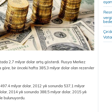
aşam
Resm
vergi
bedel
Çin’
Vatan
ftada 2,7 milyar
dolar
artış gösterdi. Rusya Merkez
göre, bir önceki hafta 385,3 milyar dolar olan rezervler
 497.4 milyar dolar, 2012 yılı sonunda 537,1 milyar
olar, 2014 yılı sonunda 388,5 milyar dolar, 2015 yılı
de bulunuyordu.