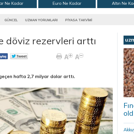
ar Ne Kadar
Euro Ne Kadar
Altın Ne K
GÜNCEL
UZMAN YORUMLARI
PİYASA TAKVİMİ
 döviz rezervleri arttı
uz
geçen hafta 2,7 milyar dolar arttı.
Fın
old
Akku