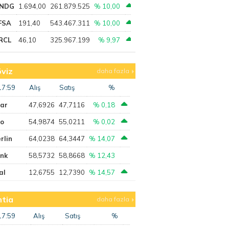
NDG
1.694,00
261.879.525
% 10,00
FSA
191,40
543.467.311
% 10,00
RCL
46,10
325.967.199
% 9,97
viz
daha fazla
17:59
Alış
Satış
%
lar
47,6926
47,7116
% 0,18
ro
54,9874
55,0211
% 0,02
rlin
64,0238
64,3447
% 14,07
ank
58,5732
58,8668
% 12,43
al
12,6755
12,7390
% 14,57
tia
daha fazla
17:59
Alış
Satış
%