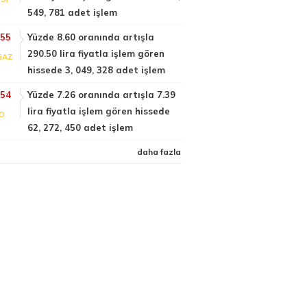
549, 781 adet işlem
:55
Yüzde 8.60 oranında artışla
290.50 lira fiyatla işlem gören
GAZ
hissede 3, 049, 328 adet işlem
:54
Yüzde 7.26 oranında artışla 7.39
lira fiyatla işlem gören hissede
FO
62, 272, 450 adet işlem
daha fazla