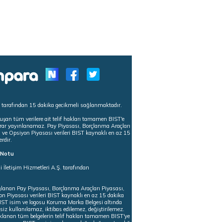
s tarafından 15 dakika gecikmeli sağlanmaktadır.
uşan tüm verilere ait telif hakları tamamen BIST'e
tekrar yayınlanamaz. Pay Piyasası, Borçlanma Araçları
m ve Opsiyon Piyasası verileri BIST kaynaklı en az 15
erdir.
ı Notu
i İletişim Hizmetleri A.Ş. tarafından
ğlanan Pay Piyasası, Borçlanma Araçları Piyasası,
on Piyasası verileri BIST kaynaklı en az 15 dakika
 BIST isim ve logosu Koruma Marka Belgesi altında
iz kullanılamaz, iktibas edilemez, değiştirilemez.
klanan tüm belgelerin telif hakları tamamen BIST'ye