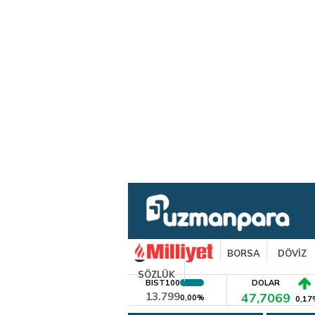
BORSA
DÖVİZ
SÖZLÜK
BIST100
DOLAR
13.799
47,7069
0,00%
0,17