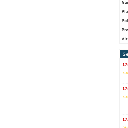
Gü
Pla
Pa
Bre
Alt
Se
17
XU
17
XU
17
DNI