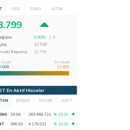
T
USD
EURO
ALTIN
3.799
eğişim
:
0,00%
|
0
ılış
:
13.729
nceki Kapanış
: 13.799
 Düşük
En Yüksek
3.668
13.805
ST En Aktif Hisseler
TAN
DÜŞEN
HACİM
ADET
BNS
29,04
269.986.721
% 10,00
NT
390,50
4.176.021
% 10,00