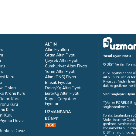
ALTIN
ru
Altın Fiyatları
ru
Gram Altın Fiyatı
Yasal Uyarı Notu
u
Çeyrek Altın Fiyatı
© BİST Verileri Forek
uru
Cumhuriyet Altını Fiyatı
ru
Yarım Altın Fiyatı
BIST piyasalarında ol
esi Kuru
Altın (ONS) Fiyatı
ait olup, bu veriler 
Piyasası, Vadeli İşle
u
Bilezik Fiyatları
dakika gecikmeli veril
ya Doları
Dolar/Kg Altın Fiyatı
ka Kronu Kuru
Euro/Kg Altın Fiyatı
Veri Sağlayıcı Uyar
oları Kuru
Kapalı Çarşı Altın
*(Veriler FOREKS Bilg
Fiyatları
ronu Kuru
sağlanmaktadır)
onu Kuru
UZMANPARA
ni Kuru
Foreks tarafından sa
KÜNYE
Vadeli İşlem ve Opsiy
Piyasa Döviz
gecikmeli verilerdir.
korunmakta olup izins
Bankası Döviz
BIST ismi altında açı