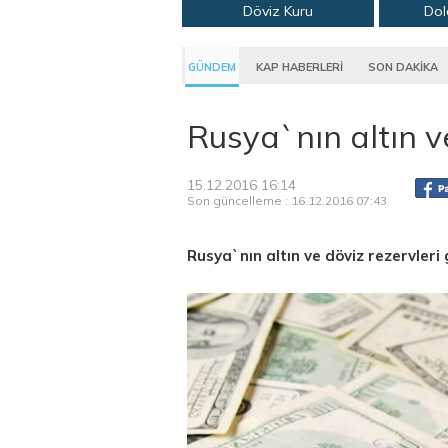
Döviz Kuru
Dol
GÜNDEM
KAP HABERLERİ
SON DAKİKA
Rusya`nın altın ve
15.12.2016 16:14
Son güncelleme : 16.12.2016 07:43
Rusya`nın altın ve döviz rezervleri 