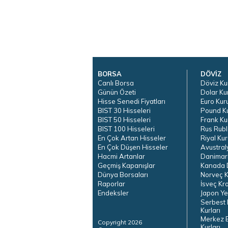
BORSA
DÖVİZ
Canlı Borsa
Döviz Ku
Günün Özeti
Dolar Ku
Hisse Senedi Fiyatları
Euro Kur
BIST 30 Hisseleri
Pound K
BIST 50 Hisseleri
Frank Ku
BIST 100 Hisseleri
Rus Rubl
En Çok Artan Hisseler
Riyal Kur
En Çok Düşen Hisseler
Avustral
Hacmi Artanlar
Danimar
Geçmiş Kapanışlar
Kanada D
Dünya Borsaları
Norveç K
Raporlar
İsveç Kr
Endeksler
Japon Ye
Serbest 
Kurları
Merkez 
Copyright 2026
Kurları