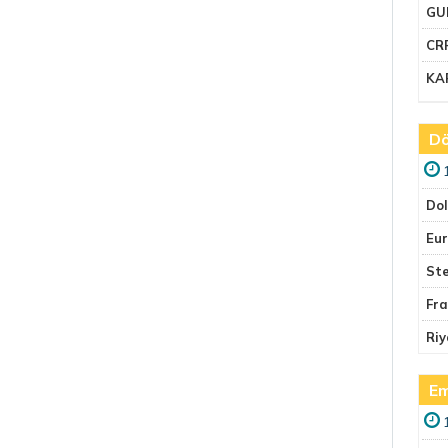
GU
CR
KA
Dö
Do
Eu
Ste
Fr
Riy
Em