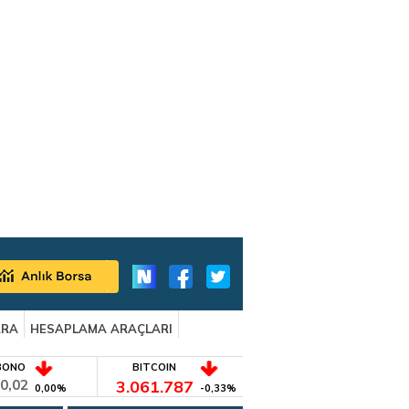
ARA
HESAPLAMA ARAÇLARI
BONO
BITCOIN
0,02
3.061.787
0,00%
-0,33%