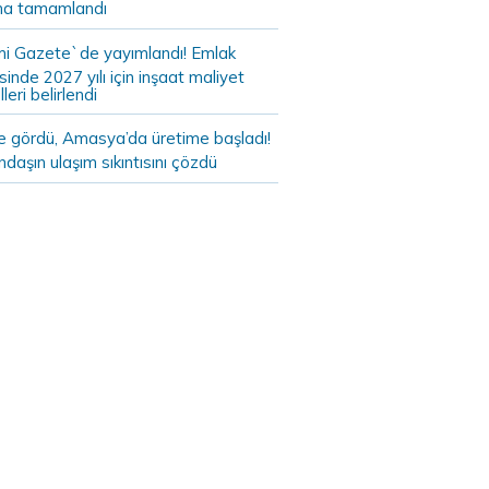
a tamamlandı
i Gazete`de yayımlandı! Emlak
sinde 2027 yılı için inşaat maliyet
leri belirlendi
de gördü, Amasya’da üretime başladı!
daşın ulaşım sıkıntısını çözdü