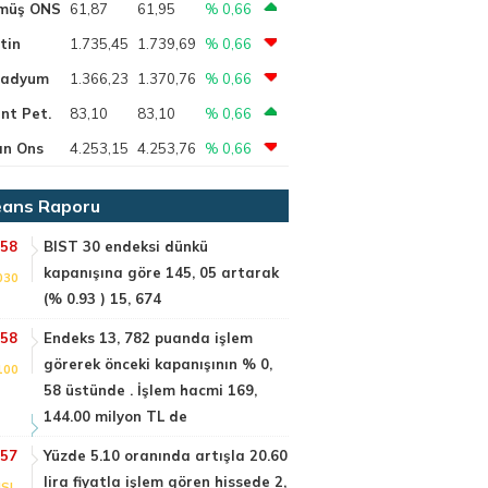
müş ONS
61,87
61,95
% 0,66
tin
1.735,45
1.739,69
% 0,66
ladyum
1.366,23
1.370,76
% 0,66
nt Pet.
83,10
83,10
% 0,66
ın Ons
4.253,15
4.253,76
% 0,66
ans Raporu
:58
BIST 30 endeksi dünkü
kapanışına göre 145, 05 artarak
030
(% 0.93 ) 15, 674
:58
Endeks 13, 782 puanda işlem
görerek önceki kapanışının % 0,
100
58 üstünde . İşlem hacmi 169,
144.00 milyon TL de
:57
Yüzde 5.10 oranında artışla 20.60
lira fiyatla işlem gören hissede 2,
SI