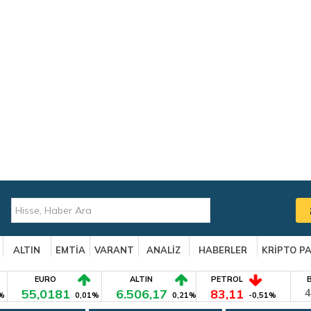
ALTIN
EMTİA
VARANT
ANALİZ
HABERLER
KRİPTO P
EURO
ALTIN
PETROL
55,0181
6.506,17
83,11
4
%
0,01%
0,21%
-0,51%