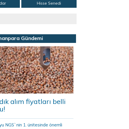
adar
Hisse Senedi
manpara Gündemi
dık alım fiyatları belli
u!
yu NGS`nin 1. ünitesinde önemli