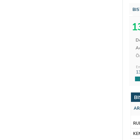
BIS
1
D
Aç
Ö
En
1
BI
AR
RU
KE