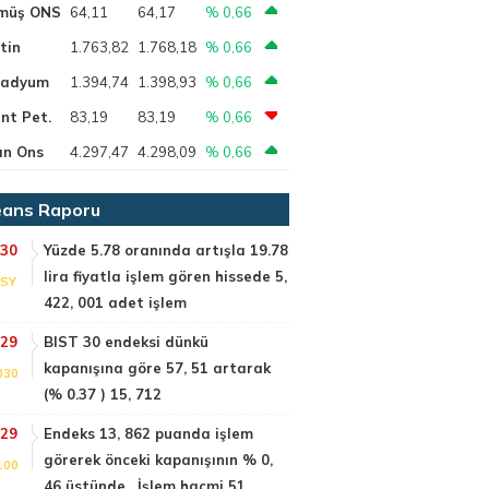
müş ONS
64,11
64,17
% 0,66
tin
1.763,82
1.768,18
% 0,66
ladyum
1.394,74
1.398,93
% 0,66
nt Pet.
83,19
83,19
% 0,66
ın Ons
4.297,47
4.298,09
% 0,66
ans Raporu
:30
Yüzde 5.78 oranında artışla 19.78
lira fiyatla işlem gören hissede 5,
GSY
422, 001 adet işlem
:29
BIST 30 endeksi dünkü
kapanışına göre 57, 51 artarak
030
(% 0.37 ) 15, 712
:29
Endeks 13, 862 puanda işlem
görerek önceki kapanışının % 0,
100
46 üstünde . İşlem hacmi 51,