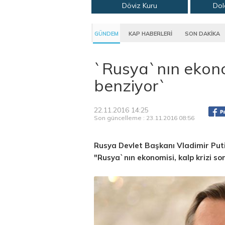
Döviz Kuru
Dol
GÜNDEM
KAP HABERLERİ
SON DAKİKA
`Rusya`nın ekonom
benziyor`
22.11.2016 14:25
Son güncelleme : 23.11.2016 08:56
Rusya Devlet Başkanı Vladimir Put
"Rusya`nın ekonomisi, kalp krizi so