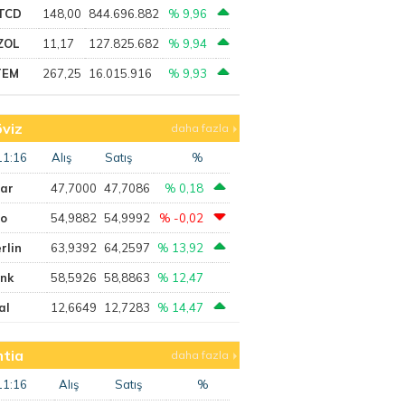
TCD
148,00
844.696.882
% 9,96
ZOL
11,17
127.825.682
% 9,94
TEM
267,25
16.015.916
% 9,93
viz
daha fazla
11:16
Alış
Satış
%
lar
47,7000
47,7086
% 0,18
ro
54,9882
54,9992
% -0,02
rlin
63,9392
64,2597
% 13,92
ank
58,5926
58,8863
% 12,47
al
12,6649
12,7283
% 14,47
tia
daha fazla
11:16
Alış
Satış
%