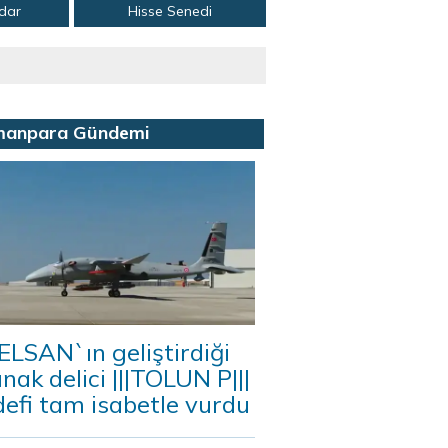
adar
Hisse Senedi
manpara Gündemi
LSAN`ın geliştirdiği
ınak delici |||TOLUN P|||
efi tam isabetle vurdu