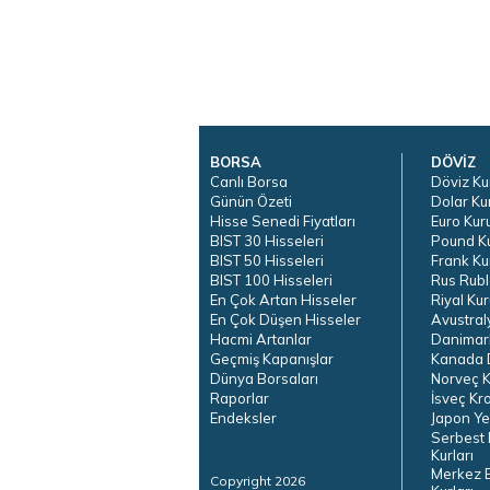
BORSA
DÖVİZ
Canlı Borsa
Döviz Ku
Günün Özeti
Dolar Ku
Hisse Senedi Fiyatları
Euro Kur
BIST 30 Hisseleri
Pound K
BIST 50 Hisseleri
Frank Ku
BIST 100 Hisseleri
Rus Rubl
En Çok Artan Hisseler
Riyal Kur
En Çok Düşen Hisseler
Avustral
Hacmi Artanlar
Danimar
Geçmiş Kapanışlar
Kanada D
Dünya Borsaları
Norveç K
Raporlar
İsveç Kr
Endeksler
Japon Ye
Serbest 
Kurları
Merkez 
Copyright 2026