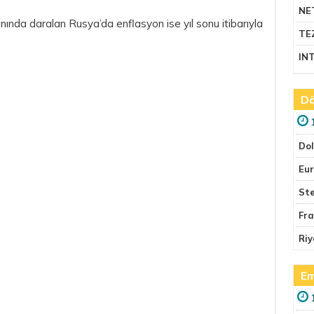
NE
nında daralan Rusya’da enflasyon ise yıl sonu itibarıyla
TE
IN
Dö
Do
Eu
Ste
Fr
Riy
Em