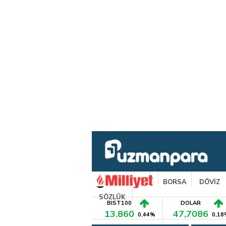
BORSA
DÖVİZ
SÖZLÜK
BIST100
DOLAR
13.860
47,7086
0,44%
0,18