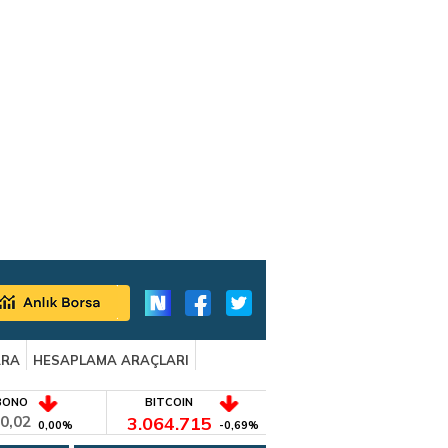
ARA
HESAPLAMA ARAÇLARI
BONO
BITCOIN
0,02
3.064.715
0,00%
-0,69%