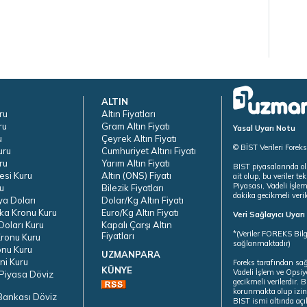
ALTIN
ru
Altın Fiyatları
ru
Gram Altın Fiyatı
Yasal Uyarı Notu
u
Çeyrek Altın Fiyatı
© BİST Verileri Forek
uru
Cumhuriyet Altını Fiyatı
ru
Yarım Altın Fiyatı
BIST piyasalarında ol
esi Kuru
Altın (ONS) Fiyatı
ait olup, bu veriler 
Piyasası, Vadeli İşle
u
Bilezik Fiyatları
dakika gecikmeli veril
ya Doları
Dolar/Kg Altın Fiyatı
ka Kronu Kuru
Euro/Kg Altın Fiyatı
Veri Sağlayıcı Uyar
oları Kuru
Kapalı Çarşı Altın
*(Veriler FOREKS Bilg
Fiyatları
ronu Kuru
sağlanmaktadır)
onu Kuru
UZMANPARA
ni Kuru
Foreks tarafından sa
KÜNYE
Vadeli İşlem ve Opsiy
Piyasa Döviz
gecikmeli verilerdir.
korunmakta olup izins
Bankası Döviz
BIST ismi altında açı