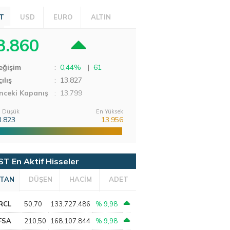
T
USD
EURO
ALTIN
3.860
eğişim
:
0,44%
|
61
ılış
:
13.827
nceki Kapanış
: 13.799
 Düşük
En Yüksek
3.823
13.956
ST En Aktif Hisseler
TAN
DÜŞEN
HACİM
ADET
RCL
50,70
133.727.486
% 9,98
FSA
210,50
168.107.844
% 9,98