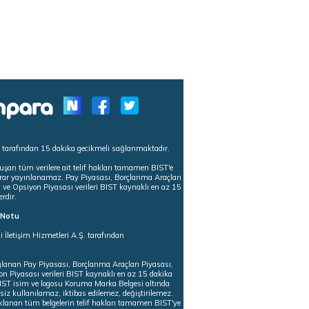
s tarafından 15 dakika gecikmeli sağlanmaktadır.
uşan tüm verilere ait telif hakları tamamen BIST'e
tekrar yayınlanamaz. Pay Piyasası, Borçlanma Araçları
m ve Opsiyon Piyasası verileri BIST kaynaklı en az 15
erdir.
ı Notu
i İletişim Hizmetleri A.Ş. tarafından
ğlanan Pay Piyasası, Borçlanma Araçları Piyasası,
on Piyasası verileri BIST kaynaklı en az 15 dakika
 BIST isim ve logosu Koruma Marka Belgesi altında
iz kullanılamaz, iktibas edilemez, değiştirilemez.
klanan tüm belgelerin telif hakları tamamen BIST'ye