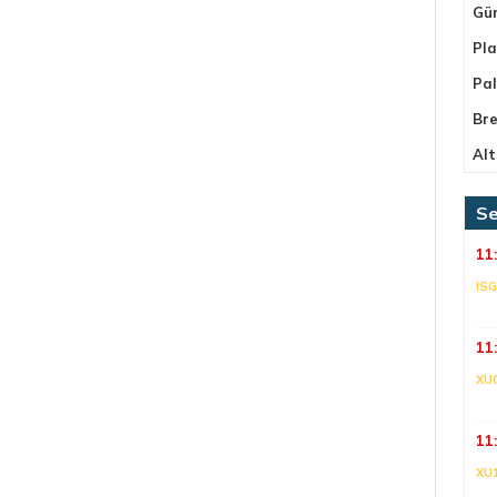
Gü
Pla
Pa
Bre
Alt
Se
11
IS
11
XU
11
XU