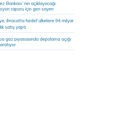
ez Bankası`nın açıklayacağı
syon raporu için geri sayım
ye, ihracatta hedef ülkelere 94 milyar
lık satış yaptı
pa gaz piyasasında depolama açığı
yaratıyor