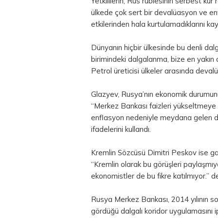
Yetkililerin, Rus rublesinin serbest kur
ülkede çok sert bir devalüasyon ve en
etkilerinden hala kurtulamadıklarını kay
Dünyanın hiçbir ülkesinde bu denli dal
birimindeki dalgalanma, bize en yakın o
Petrol üreticisi ülkeler arasında deval
Glazyev, Rusya’nın ekonomik durumunun
“Merkez Bankası faizleri yükseltmeye
enflasyon nedeniyle meydana gelen d
ifadelerini kullandı.
Kremlin Sözcüsü Dimitri Peskov ise gaz
“Kremlin olarak bu görüşleri paylaşm
ekonomistler de bu fikre katılmıyor.” de
Rusya Merkez Bankası, 2014 yılının so
gördüğü dalgalı koridor uygulamasını ip