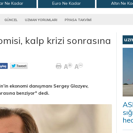
ar Ne Kadar
Euro Ne Kadar
Altın Ne K
GÜNCEL
UZMAN YORUMLARI
PİYASA TAKVİMİ
isi, kalp krizi sonrasına
uz
in’in ekonomi danışmanı Sergey Glazyev,
nrasına benziyor" dedi.
ASE
sığ
hed