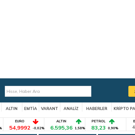
ALTIN
EMTİA
VARANT
ANALİZ
HABERLER
KRİPTO P
EURO
ALTIN
PETROL
54,9992
6.595,36
83,23
4
%
-0,02%
1,58%
0,90%