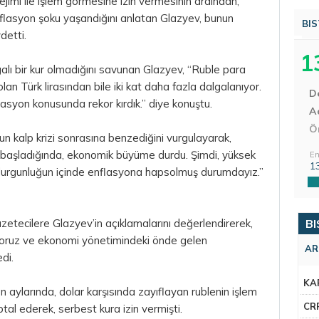
 rejimi ile işlem görmesine izin vermesinin ardından,
flasyon şoku yaşandığını anlatan Glazyev, bunun
BIS
detti.
1
galı bir kur olmadığını savunan Glazyev, “Ruble
para
lan Türk lirasından bile iki kat daha fazla dalgalanıyor.
D
üasyon konusunda rekor kırdık.” diye konuştu.
Aç
Ö
 kalp krizi sonrasına benzediğini vurgulayarak,
 başladığında, ekonomik büyüme durdu. Şimdi, yüksek
En
1
urgunluğun içinde enflasyona hapsolmuş durumdayız.”
etecilere Glazyev’in açıklamalarını değerlendirerek,
BI
ıyoruz ve ekonomi yönetimindeki önde gelen
AR
di.
KA
n aylarında,
dolar
karşısında zayıflayan rublenin işlem
CR
tal ederek, serbest kura izin vermişti.