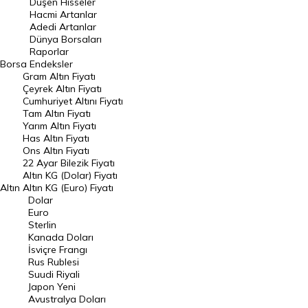
Düşen Hisseler
Hacmi Artanlar
Hacmi Artanlar
Adedi Artanlar
Geçmiş Kapanışlar
Dünya Borsaları
Raporlar
Dünya Borsaları
Borsa
Endeksler
Gram Altın Fiyatı
Raporlar
Çeyrek Altın Fiyatı
Endeksler
Cumhuriyet Altını Fiyatı
Tam Altın Fiyatı
Yarım Altın Fiyatı
DÖVİZ
Has Altın Fiyatı
Ons Altın Fiyatı
Döviz Kuru
22 Ayar Bilezik Fiyatı
Dolar Kuru
Altın KG (Dolar) Fiyatı
Altın
Altın KG (Euro) Fiyatı
Euro Kuru
Dolar
Euro
Pound Kuru
Sterlin
Kanada Doları
Frank Kuru
İsviçre Frangı
Riyal Kuru
Rus Rublesi
Suudi Riyali
Avustralya Doları
Japon Yeni
Avustralya Doları
Danimarka Kronu Kuru