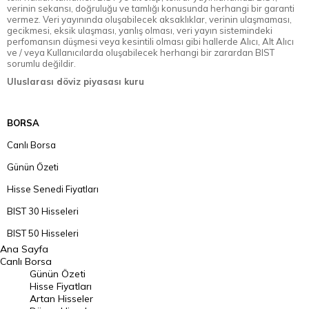
verinin sekansı, doğruluğu ve tamlığı konusunda herhangi bir garanti
vermez. Veri yayınında oluşabilecek aksaklıklar, verinin ulaşmaması,
gecikmesi, eksik ulaşması, yanlış olması, veri yayın sistemindeki
perfomansın düşmesi veya kesintili olması gibi hallerde Alıcı, Alt Alıcı
ve / veya Kullanıcılarda oluşabilecek herhangi bir zarardan BIST
sorumlu değildir.
Uluslarası döviz piyasası kuru
BORSA
Canlı Borsa
Günün Özeti
Hisse Senedi Fiyatları
BIST 30 Hisseleri
BIST 50 Hisseleri
Ana Sayfa
BIST 100 Hisseleri
Canlı Borsa
Günün Özeti
En Çok Artan Hisseler
Hisse Fiyatları
Artan Hisseler
En Çok Düşen Hisseler