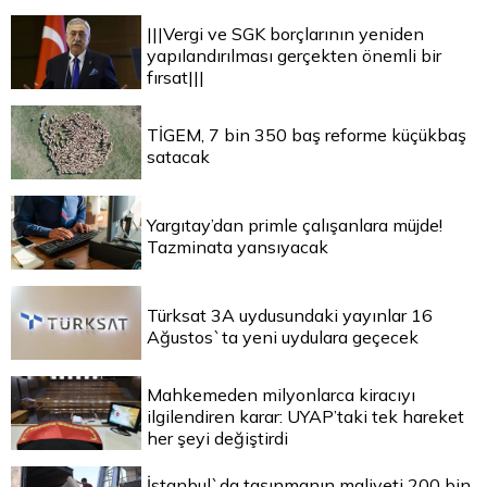
|||Vergi ve SGK borçlarının yeniden
yapılandırılması gerçekten önemli bir
fırsat|||
TİGEM, 7 bin 350 baş reforme küçükbaş
satacak
Yargıtay’dan primle çalışanlara müjde!
Tazminata yansıyacak
Türksat 3A uydusundaki yayınlar 16
Ağustos`ta yeni uydulara geçecek
Mahkemeden milyonlarca kiracıyı
ilgilendiren karar: UYAP’taki tek hareket
her şeyi değiştirdi
İstanbul`da taşınmanın maliyeti 200 bin