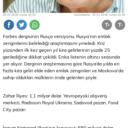
29.01.2016 Cuma 10:33
Güncelleme : 29.01.2016 Cuma 12:30
Forbes dergisinin Rusça versiyonu, Rusya’nın emlak
zenginlerini belirlediği araştırmasını yineledi. Kriz
yüzünden ilk kez geçen yıl kira gelirlerinin yüzde 25
gerilediğine dikkat çekildi. Enka listenin altıncı sırasında
yer alıyor. Derginin araştırmasına göre Rusya’da yılda en
fazla kira geliri elde eden emlak zenginleri ve Moskova'da
sahip oldukları mülklerin önde gelenleri şöyle:
Zahar İliyev: 1,1 milyar
dolar
. Yevropeyski alışveriş
merkezi, Radisson
Royal
Ukraina, Sadovod pazarı, Food
City pazarı
İngvar Kamprad (Ikea'nın kurucusu): 680 milyon dolar.