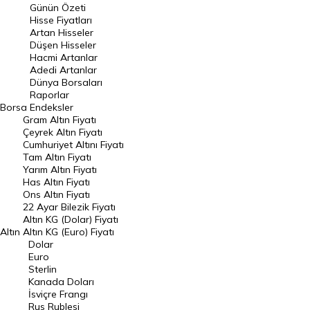
Günün Özeti
En Çok Artan Hisseler
Hisse Fiyatları
Artan Hisseler
En Çok Düşen Hisseler
Düşen Hisseler
Hacmi Artanlar
Hacmi Artanlar
Adedi Artanlar
Geçmiş Kapanışlar
Dünya Borsaları
Raporlar
Dünya Borsaları
Borsa
Endeksler
Gram Altın Fiyatı
Raporlar
Çeyrek Altın Fiyatı
Endeksler
Cumhuriyet Altını Fiyatı
Tam Altın Fiyatı
Yarım Altın Fiyatı
DÖVİZ
Has Altın Fiyatı
Ons Altın Fiyatı
Döviz Kuru
22 Ayar Bilezik Fiyatı
Dolar Kuru
Altın KG (Dolar) Fiyatı
Altın
Altın KG (Euro) Fiyatı
Euro Kuru
Dolar
Euro
Pound Kuru
Sterlin
Kanada Doları
Frank Kuru
İsviçre Frangı
Riyal Kuru
Rus Rublesi