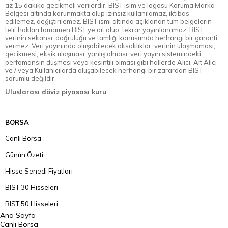
az 15 dakika gecikmeli verilerdir. BIST isim ve logosu Koruma Marka
Belgesi altında korunmakta olup izinsiz kullanılamaz, iktibas
edilemez, değiştirilemez. BIST ismi altında açıklanan tüm belgelerin
telif hakları tamamen BIST'ye ait olup, tekrar yayınlanamaz. BIST,
verinin sekansı, doğruluğu ve tamlığı konusunda herhangi bir garanti
vermez. Veri yayınında oluşabilecek aksaklıklar, verinin ulaşmaması,
gecikmesi, eksik ulaşması, yanlış olması, veri yayın sistemindeki
perfomansın düşmesi veya kesintili olması gibi hallerde Alıcı, Alt Alıcı
ve / veya Kullanıcılarda oluşabilecek herhangi bir zarardan BIST
sorumlu değildir.
Uluslarası döviz piyasası kuru
BORSA
Canlı Borsa
Günün Özeti
Hisse Senedi Fiyatları
BIST 30 Hisseleri
BIST 50 Hisseleri
Ana Sayfa
BIST 100 Hisseleri
Canlı Borsa