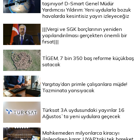
taşınıyor! D-Smart Genel Müdür
Yardımcısı Yıldırım: Yeni uydularla bozuk
havalarda kesintisiz yayın izleyeceğiz
|||Vergi ve SGK borçlarının yeniden
yapılandırılması gerçekten önemli bir
fırsat|||
TİGEM, 7 bin 350 baş reforme küçükbaş
satacak
Yargıtay’dan primle çalışanlara müjde!
Tazminata yansıyacak
Türksat 3A uydusundaki yayınlar 16
Ağustos`ta yeni uydulara geçecek
Mahkemeden milyonlarca kiracıyı
ilgilendiren karar: UYAP’taki tek hareket