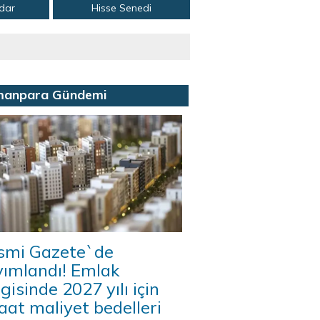
adar
Hisse Senedi
manpara Gündemi
smi Gazete`de
yımlandı! Emlak
gisinde 2027 yılı için
aat maliyet bedelleri