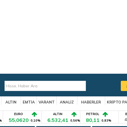
ALTIN
EMTİA
VARANT
ANALİZ
HABERLER
KRİPTO P
EURO
ALTIN
PETROL
55,0620
6.532,41
80,11
4
%
0,10%
0,56%
0,83%