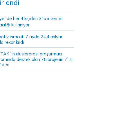
irlendi
ye`de her 4 kişiden 3`ü internet
cılığı kullanıyor
tiv ihracatı 7 ayda 24,4 milyar
la rekor kırdı
TAK`ın uluslararası araştırmacı
ramında destek alan 75 projenin 7`si
`den