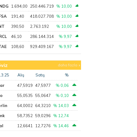
NDG
1.694,00
250.446.719
% 10,00
FSA
191,40
418.027.708
% 10,00
NT
390,50
2.763.192
% 10,00
RCL
46,10
286.144.314
% 9,97
TAE
108,60
929.409.167
% 9,97
viz
daha fazla
13:25
Alış
Satış
%
lar
47,5919
47,5977
% 0,06
ro
55,0535
55,0647
% 0,10
rlin
64,0002
64,3210
% 14,03
ank
58,7352
59,0296
% 12,74
al
12,6641
12,7276
% 14,46