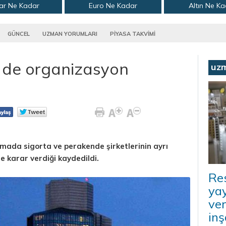
ar Ne Kadar
Euro Ne Kadar
Altın Ne K
GÜNCEL
UZMAN YORUMLARI
PİYASA TAKVİMİ
`de organizasyon
uz
mada sigorta ve perakende şirketlerinin ayrı
e karar verdiği kaydedildi.
Re
ya
ver
inş