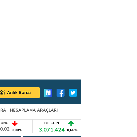
ARA
HESAPLAMA ARAÇLARI
BONO
BITCOIN
0,02
3.071.424
0,00%
0,66%