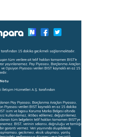
s tarafından 15 dakika gecikmeli sağlanmaktadır.
uşan tüm verilere ait telif hakları tamamen BIST'e
tekrar yayınlanamaz. Pay Piyasası, Borçlanma Araçları
m ve Opsiyon Piyasası verileri BIST kaynaklı en az 15
erdir.
ı Notu
i İletişim Hizmetleri A.Ş. tarafından
ğlanan Pay Piyasası, Borçlanma Araçları Piyasası,
on Piyasası verileri BIST kaynaklı en az 15 dakika
 BIST isim ve logosu Koruma Marka Belgesi altında
iz kullanılamaz, iktibas edilemez, değiştirilemez.
klanan tüm belgelerin telif hakları tamamen BIST'ye
nlanamaz. BIST, verinin sekansı, doğruluğu ve tamlığı
ir garanti vermez. Veri yayınında oluşabilecek
ulaşmaması, gecikmesi, eksik ulaşması, yanlış
stemindeki perfomansın düşmesi veya kesintili