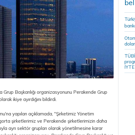
bel
Türki
banka
Otomo
dolar
TÜBİ
prog
İYTE
ta Grup Başkanlığı organizasyonunu Perakende Grup
rak ikiye ayırdığını bildirdi.
u'na yapılan açıklamada, "Şirketimiz Yönetim
gorta şirketlerimiz ve Perakende şirketlerimizin daha
la ayrı sektör grupları olarak yönetilmesine karar