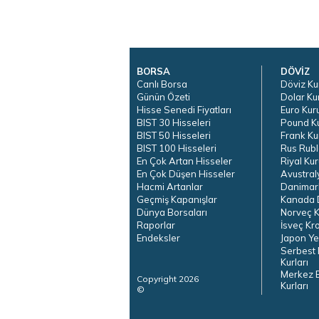
BORSA
DÖVİZ
Canlı Borsa
Döviz Ku
Günün Özeti
Dolar Ku
Hisse Senedi Fiyatları
Euro Kur
BIST 30 Hisseleri
Pound K
BIST 50 Hisseleri
Frank Ku
BIST 100 Hisseleri
Rus Rubl
En Çok Artan Hisseler
Riyal Kur
En Çok Düşen Hisseler
Avustral
Hacmi Artanlar
Danimar
Geçmiş Kapanışlar
Kanada D
Dünya Borsaları
Norveç K
Raporlar
İsveç Kr
Endeksler
Japon Ye
Serbest 
Kurları
Merkez 
Copyright 2026
Kurları
©