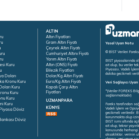
ALTIN
ru
Altın Fiyatları
ru
Gram Altın Fiyatı
Yasal Uyarı Notu
u
Çeyrek Altın Fiyatı
© BİST Verileri Forek
uru
Cumhuriyet Altını Fiyatı
ru
Yarım Altın Fiyatı
BIST piyasalarında ol
esi Kuru
Altın (ONS) Fiyatı
ait olup, bu veriler 
Piyasası, Vadeli İşle
u
Bilezik Fiyatları
dakika gecikmeli veril
ya Doları
Dolar/Kg Altın Fiyatı
ka Kronu Kuru
Euro/Kg Altın Fiyatı
Veri Sağlayıcı Uyar
oları Kuru
Kapalı Çarşı Altın
*(Veriler FOREKS Bilg
Fiyatları
ronu Kuru
sağlanmaktadır)
onu Kuru
UZMANPARA
ni Kuru
Foreks tarafından sa
KÜNYE
Vadeli İşlem ve Opsiy
Piyasa Döviz
gecikmeli verilerdir.
korunmakta olup izins
Bankası Döviz
BIST ismi altında açı
ait olup, tekrar yayı
konusunda herhangi b
aksaklıklar, verinin 
olması, veri yayın si