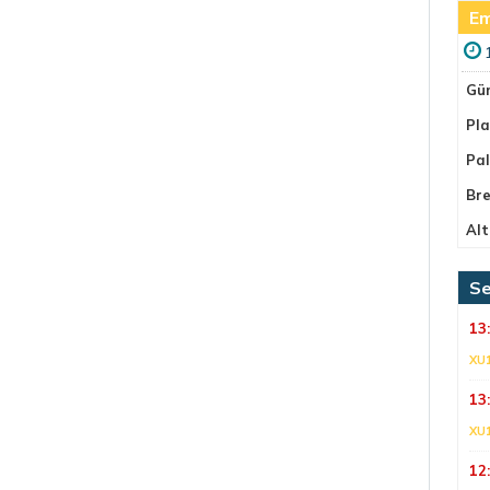
Em
Gü
Pla
Pa
Bre
Alt
Se
13
XU
13
XU
12