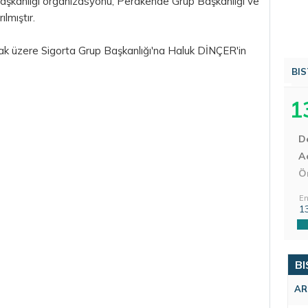
Başkanlığı organizasyonu, Perakende Grup Başkanlığı ve
ılmıştır.
ak üzere Sigorta Grup Başkanlığı'na Haluk DİNÇER'in
BIS
1
D
Aç
Ö
En
1
BI
AR