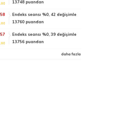
13748 puandan
100
:58
Endeks seansı %0, 42 değişimle
13760 puandan
100
:57
Endeks seansı %0, 39 değişimle
13756 puandan
100
daha fazla