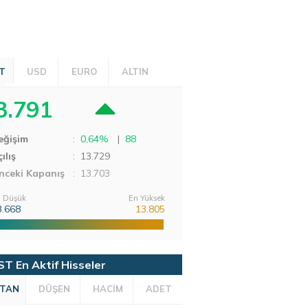
T
USD
EURO
ALTIN
3.791
eğişim
:
0,64%
|
88
ılış
:
13.729
nceki Kapanış
: 13.703
 Düşük
En Yüksek
3.668
13.805
ST En Aktif Hisseler
TAN
DÜŞEN
HACİM
ADET