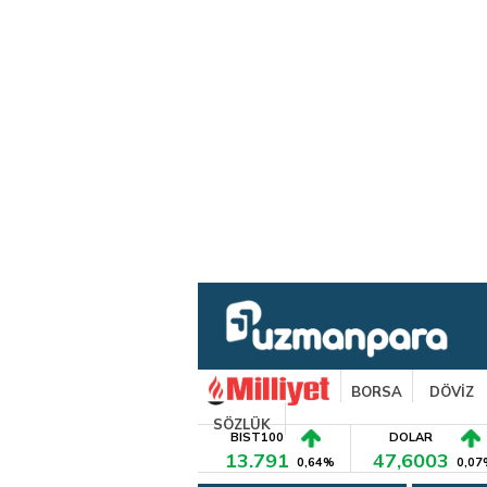
BORSA
DÖVİZ
SÖZLÜK
BIST100
DOLAR
13.791
47,6003
0,64%
0,07