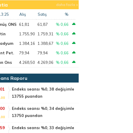
tia
daha fazla
13:25
Alış
Satış
%
müş ONS
61,81
61,87
% 0,66
tin
1.755,90
1.759,31
% 0,66
ladyum
1.384,16
1.388,67
% 0,66
nt Pet.
79,94
79,94
% 0,66
ın Ons
4.268,50
4.269,06
% 0,66
ans Raporu
:01
Endeks seansı %0, 38 değişimle
13755 puandan
100
:00
Endeks seansı %0, 34 değişimle
13750 puandan
100
:59
Endeks seansı %0, 33 değişimle