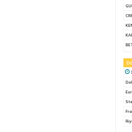
GU
CR
KE
KA
BE
Dö
Do
Eu
Ste
Fr
Riy