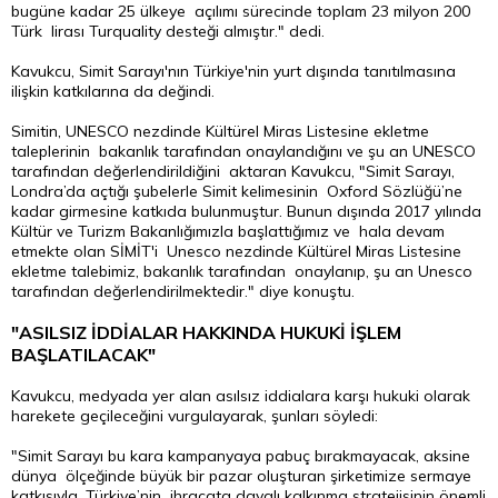
bugüne kadar 25 ülkeye açılımı sürecinde toplam 23 milyon 200
Türk lirası Turquality desteği almıştır." dedi.
Kavukcu, Simit Sarayı'nın Türkiye'nin yurt dışında tanıtılmasına
ilişkin katkılarına da değindi.
Simitin, UNESCO nezdinde Kültürel Miras Listesine ekletme
taleplerinin bakanlık tarafından onaylandığını ve şu an UNESCO
tarafından değerlendirildiğini aktaran Kavukcu, "Simit Sarayı,
Londra’da açtığı şubelerle Simit kelimesinin Oxford Sözlüğü’ne
kadar girmesine katkıda bulunmuştur. Bunun dışında 2017 yılında
Kültür ve Turizm Bakanlığımızla başlattığımız ve hala devam
etmekte olan SİMİT'i Unesco nezdinde Kültürel Miras Listesine
ekletme talebimiz, bakanlık tarafından onaylanıp, şu an Unesco
tarafından değerlendirilmektedir." diye konuştu.
"ASILSIZ İDDİALAR HAKKINDA HUKUKİ İŞLEM
BAŞLATILACAK"
Kavukcu, medyada yer alan asılsız iddialara karşı hukuki olarak
harekete geçileceğini vurgulayarak, şunları söyledi:
"Simit Sarayı bu kara kampanyaya pabuç bırakmayacak, aksine
dünya ölçeğinde büyük bir pazar oluşturan şirketimize sermaye
katkısıyla, Türkiye’nin ihracata dayalı kalkınma stratejisinin önemli