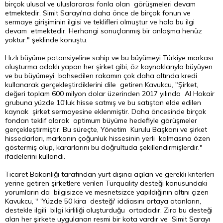
birçok ulusal ve uluslararası fonla olan görüşmeleri devam
etmektedir. Simit Sarayı'na daha önce de birçok fonun ve
sermaye girişiminin ilgisi ve teklifleri olmuştur ve hala bu ilgi
devam etmektedir. Herhangi sonuçlanmış bir anlaşma henüz
yoktur." şeklinde konuştu.
Hızlı büyüme potansiyeline sahip ve bu büyümeyi Türkiye markası
oluşturma odaklı yapan her şirket gibi, öz kaynaklarıyla büyüyen
ve bu büyümeyi bahsedilen rakamın çok daha altında kredi
kullanarak gerçekleştirdiklerini dile getiren Kavukcu, "Şirket,
değeri toplam 600 milyon dolar üzerinden 2017 yılında Al Hokair
grubuna yüzde 10'luk hisse satmış ve bu satıştan elde edilen
kaynak şirket sermayesine eklenmiştir. Daha öncesinde birçok
fondan teklif alarak optimum büyüme hedefiyle görüşmeler
gerçekleştirmiştir. Bu süreçte, Yönetim Kurulu Başkanı ve şirket
hissedarları, markanın çoğunluk hissesinin yerli kalmasına özen
göstermiş olup, kararlarını bu doğrultuda şekillendirmişlerdir."
ifadelerini kullandı.
Ticaret Bakanlığı tarafından yurt dışına açılan ve gerekli kriterleri
yerine getiren şirketlere verilen Turquality desteği konusundaki
yorumların da bilgisizce ve mesnetsizce yapıldığının altını çizen
Kavukcu, " 'Yüzde 50 kira desteği' iddiasını ortaya atanların,
destekle ilgili bilgi kirliliği oluşturduğu ortadadır. Zira bu desteği
alan her şirkete uygulanan resmi bir kota vardır ve Simit Sarayı