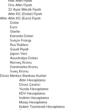
Has Altın Fiyatı
Ons Altın Fiyatı
Döviz Kuru
22 Ayar Bilezik Fiyatı
Dolar Kuru
Altın KG (Dolar) Fiyatı
Altın
Altın KG (Euro) Fiyatı
Euro Kuru
Dolar
Euro
Pound Kuru
Sterlin
Kanada Doları
Frank Kuru
İsviçre Frangı
Riyal Kuru
Rus Rublesi
Suudi Riyali
Avustralya Doları
Japon Yeni
Avustralya Doları
Danimarka Kronu Kuru
Norveç Kronu
Danimarka Kronu
Kanada Doları Kuru
İsveç Kronu
Döviz
Merkez Bankası Kurlari
Norveç Kronu Kuru
Altın Hesaplama
İsveç Kronu Kuru
Döviz Çevirici
Yüzde Hesaplama
Japon Yeni Kuru
KDV Hesaplama
İndirim Hesaplama
Serbest Piyasa Döviz Kurları
Maaş Hesaplama
Kıdem Tazminatı Hesaplama
Merkez Bankası Döviz Kurları