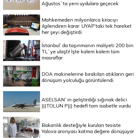
Ağustos`ta yeni uydulara geçecek
Mahkemeden milyonlarca kiracıyı
ilgilendiren karar: UYAP’taki tek hareket
her şeyi değiştirdi
İstanbul`da taşınmanın maliyeti 200 bin
TL`ye ulaştı! İşte kalem kalem tüm
masraflar
DOA makinelerine bırakılan atıkların geri
dönüşüm yolculuğu görüntülendi
ASELSAN`ın geliştirdiği sığınak delici
|||TOLUN P||| hedefi tam isabetle vurdu
Bakanlık desteğiyle kurulan tesiste
Yalova aronyası katma değere dönüşüyor