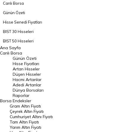
Canlı Borsa
Günün Özeti
Hisse Senedi Fiyatları
BIST 30 Hisseleri
BIST 50 Hisseleri
Ana Sayfa
BIST 100 Hisseleri
Canlı Borsa
Günün Özeti
En Çok Artan Hisseler
Hisse Fiyatları
Artan Hisseler
En Çok Düşen Hisseler
Düşen Hisseler
Hacmi Artanlar
Hacmi Artanlar
Adedi Artanlar
Geçmiş Kapanışlar
Dünya Borsaları
Raporlar
Dünya Borsaları
Borsa
Endeksler
Gram Altın Fiyatı
Raporlar
Çeyrek Altın Fiyatı
Endeksler
Cumhuriyet Altını Fiyatı
Tam Altın Fiyatı
Yarım Altın Fiyatı
DÖVİZ