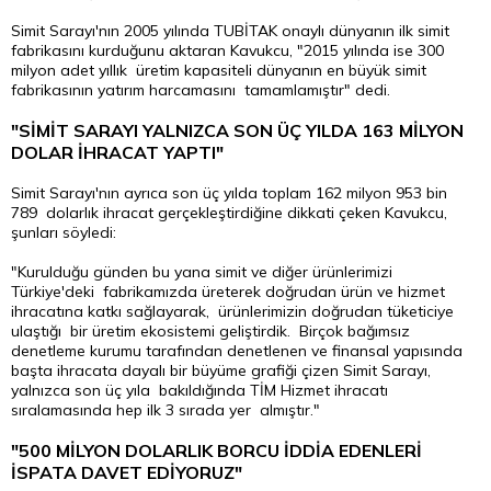
Simit Sarayı'nın 2005 yılında TUBİTAK onaylı dünyanın ilk simit
fabrikasını kurduğunu aktaran Kavukcu, "2015 yılında ise 300
milyon adet yıllık üretim kapasiteli dünyanın en büyük simit
fabrikasının yatırım harcamasını tamamlamıştır" dedi.
"SİMİT SARAYI YALNIZCA SON ÜÇ YILDA 163 MİLYON
DOLAR İHRACAT YAPTI"
Simit Sarayı'nın ayrıca son üç yılda toplam 162 milyon 953 bin
789 dolarlık ihracat gerçekleştirdiğine dikkati çeken Kavukcu,
şunları söyledi:
"Kurulduğu günden bu yana simit ve diğer ürünlerimizi
Türkiye'deki fabrikamızda üreterek doğrudan ürün ve hizmet
ihracatına katkı sağlayarak, ürünlerimizin doğrudan tüketiciye
ulaştığı bir üretim ekosistemi geliştirdik. Birçok bağımsız
denetleme kurumu tarafından denetlenen ve finansal yapısında
başta ihracata dayalı bir büyüme grafiği çizen Simit Sarayı,
yalnızca son üç yıla bakıldığında TİM Hizmet ihracatı
sıralamasında hep ilk 3 sırada yer almıştır."
"500 MİLYON DOLARLIK BORCU İDDİA EDENLERİ
İSPATA DAVET EDİYORUZ"