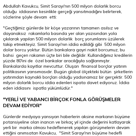
Abdullah Kavukcu, Simit Sarayı'nın 500 milyon dolarlık borcu
olduğu iddiasının kesinlikle gerçeği yansıtmadığını belirterek,
sözlerine şöyle devam etti:
"Geçtiğimiz günlerde bir köşe yazarının tamamen asılsız ve
dayanaksız rakamlarla basında yer alan yazısından yola
çıkılarak yapılan 500 milyon dolarlık borç yorumlarını üzülerek
takip etmekteyiz. Simit Sarayı'nın iddia edildiği gibi 500 milyon
dolar borcu yoktur. Bütün bankalara gayri nakit borcumuz, bu
bahsi geçen rakamın üçte biri bile değildir. Kullandığımız kredilerin
yüzde 80'ini de özel bankalar aracılığıyla sağlanmıştır.
Bankalarda kayıtlar mevcuttur. Oluşan finansal borçlar yatırım
politikasının yansımasıdır. Bugün global ölçekteki bütün şirketlerin
yatırımdan kaynaklı borçları olduğu yadsınamaz bir gerçektir. 500
milyon dolarlık borcu iddia edenleri ispata davet ediyoruz. İddia
eden iddiasını ispatla yükümlüdür."
"YERLİ VE YABANCI BİRÇOK FONLA GÖRÜŞMELER
DEVAM EDİYOR"
Günlerdir medyaya yansıyan haberlerin aksine markanın büyüme
potansiyeline olan inancın ve birkaç yıl içinde değerini katlayarak
yerli bir marka olması hedeflenerek yapılan görüşmelerin devam
ettiğini anımsatan Kavukcu, "Simit Sarayı'nın büyüme hedefli