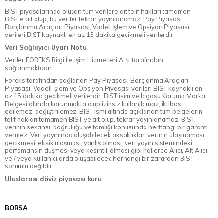
BIST piyasalarında oluşan tüm verilere ait telif hakları tamamen
BIST'e ait olup, bu veriler tekrar yayınlanamaz. Pay Piyasası,
Borçlanma Araçları Piyasası, Vadeli İşlem ve Opsiyon Piyasası
verileri BIST kaynaklı en az 15 dakika gecikmeli verilerdir.
Veri Sağlayıcı Uyarı Notu
Veriler FOREKS Bilgi İletişim Hizmetleri A.Ş. tarafından
sağlanmaktadır.
Foreks tarafından sağlanan Pay Piyasası, Borçlanma Araçları
Piyasası, Vadeli İşlem ve Opsiyon Piyasası verileri BIST kaynaklı en
az 15 dakika gecikmeli verilerdir. BIST isim ve logosu Koruma Marka
Belgesi altında korunmakta olup izinsiz kullanılamaz, iktibas
edilemez, değiştirilemez. BIST ismi altında açıklanan tüm belgelerin
telif hakları tamamen BIST'ye ait olup, tekrar yayınlanamaz. BIST,
verinin sekansı, doğruluğu ve tamlığı konusunda herhangi bir garanti
vermez. Veri yayınında oluşabilecek aksaklıklar, verinin ulaşmaması,
gecikmesi, eksik ulaşması, yanlış olması, veri yayın sistemindeki
perfomansın düşmesi veya kesintili olması gibi hallerde Alıcı, Alt Alıcı
ve / veya Kullanıcılarda oluşabilecek herhangi bir zarardan BIST
sorumlu değildir.
Uluslarası döviz piyasası kuru
BORSA