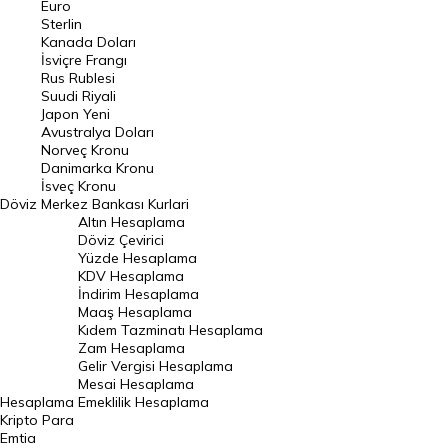
Euro
Pound Kuru
Sterlin
Kanada Doları
Frank Kuru
İsviçre Frangı
Riyal Kuru
Rus Rublesi
Suudi Riyali
Avustralya Doları
Japon Yeni
Avustralya Doları
Danimarka Kronu Kuru
Norveç Kronu
Danimarka Kronu
Kanada Doları Kuru
İsveç Kronu
Döviz
Merkez Bankası Kurlari
Norveç Kronu Kuru
Altın Hesaplama
İsveç Kronu Kuru
Döviz Çevirici
Yüzde Hesaplama
Japon Yeni Kuru
KDV Hesaplama
İndirim Hesaplama
Serbest Piyasa Döviz Kurları
Maaş Hesaplama
Kıdem Tazminatı Hesaplama
Merkez Bankası Döviz Kurları
Zam Hesaplama
Gelir Vergisi Hesaplama
ALTIN
Mesai Hesaplama
Hesaplama
Emeklilik Hesaplama
Altın Fiyatları
Kripto Para
Emtia
Gram Altın Fiyatı