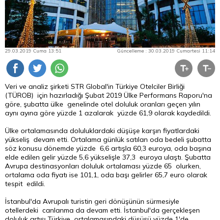
29.03.2019 Cuma 13:51
Güncelleme : 30.03.2019 Cumartesi 11:14
Veri ve analiz şirketi STR Global'in Türkiye Otelciler Birliği
(TÜROB) için hazırladığı Şubat 2019 Ülke Performans Raporu'na
göre, şubatta ülke genelinde otel doluluk oranları geçen yılın
aynı ayına göre yüzde 1 azalarak yüzde 61,9 olarak kaydedildi.
Ülke ortalamasında doluluklardaki düşüşe karşın fiyatlardaki
yükseliş devam etti. Ortalama günlük satılan oda bedeli şubatta
söz konusu dönemde yüzde 6,6 artışla 60,3 euroya, oda başına
elde edilen gelir yüzde 5,6 yükselişle 37,3 euroya ulaştı. Şubatta
Avrupa destinasyonları doluluk ortalaması yüzde 65 olurken,
ortalama oda fiyatı ise 101,1, oda başı gelirler 65,7
euro
olarak
tespit edildi.
İstanbul'da Avrupalı turistin geri dönüşünün sürmesiyle
otellerdeki canlanma da devam etti. İstanbul'da gerçekleşen
doluluk artışı Türkiye ortalamasındaki düşüşü yüzde 1'de