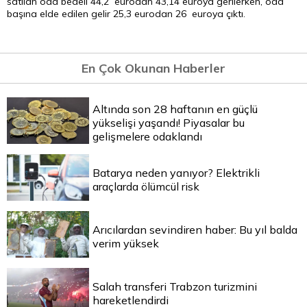
satılan oda bedeli 44,2 eurodan 43,14 euroya gerilerken, oda
başına elde edilen gelir 25,3 eurodan 26 euroya çıktı.
En Çok Okunan Haberler
Altında son 28 haftanın en güçlü
yükselişi yaşandı! Piyasalar bu
gelişmelere odaklandı
Batarya neden yanıyor? Elektrikli
araçlarda ölümcül risk
Arıcılardan sevindiren haber: Bu yıl balda
verim yüksek
Salah transferi Trabzon turizmini
hareketlendirdi