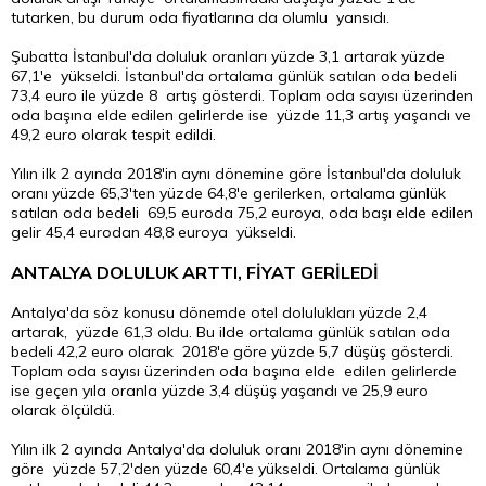
tutarken, bu durum oda fiyatlarına da olumlu yansıdı.
Şubatta İstanbul'da doluluk oranları yüzde 3,1 artarak yüzde
67,1'e yükseldi. İstanbul'da ortalama günlük satılan oda bedeli
73,4 euro ile yüzde 8 artış gösterdi. Toplam oda sayısı üzerinden
oda başına elde edilen gelirlerde ise yüzde 11,3 artış yaşandı ve
49,2 euro olarak tespit edildi.
Yılın ilk 2 ayında 2018'in aynı dönemine göre İstanbul'da doluluk
oranı yüzde 65,3'ten yüzde 64,8'e gerilerken, ortalama günlük
satılan oda bedeli 69,5 euroda 75,2 euroya, oda başı elde edilen
gelir 45,4 eurodan 48,8 euroya yükseldi.
ANTALYA DOLULUK ARTTI, FİYAT GERİLEDİ
Antalya'da söz konusu dönemde otel dolulukları yüzde 2,4
artarak, yüzde 61,3 oldu. Bu ilde ortalama günlük satılan oda
bedeli 42,2 euro olarak 2018'e göre yüzde 5,7 düşüş gösterdi.
Toplam oda sayısı üzerinden oda başına elde edilen gelirlerde
ise geçen yıla oranla yüzde 3,4 düşüş yaşandı ve 25,9 euro
olarak ölçüldü.
Yılın ilk 2 ayında Antalya'da doluluk oranı 2018'in aynı dönemine
göre yüzde 57,2'den yüzde 60,4'e yükseldi. Ortalama günlük