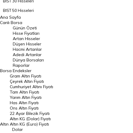
BIST 30 Hisseleri
BIST 50 Hisseleri
Ana Sayfa
BIST 100 Hisseleri
Canlı Borsa
Günün Özeti
En Çok Artan Hisseler
Hisse Fiyatları
Artan Hisseler
En Çok Düşen Hisseler
Düşen Hisseler
Hacmi Artanlar
Hacmi Artanlar
Adedi Artanlar
Geçmiş Kapanışlar
Dünya Borsaları
Raporlar
Dünya Borsaları
Borsa
Endeksler
Gram Altın Fiyatı
Raporlar
Çeyrek Altın Fiyatı
Endeksler
Cumhuriyet Altını Fiyatı
Tam Altın Fiyatı
Yarım Altın Fiyatı
DÖVİZ
Has Altın Fiyatı
Ons Altın Fiyatı
Döviz Kuru
22 Ayar Bilezik Fiyatı
Dolar Kuru
Altın KG (Dolar) Fiyatı
Altın
Altın KG (Euro) Fiyatı
Euro Kuru
Dolar