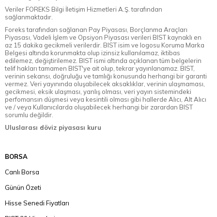
Veriler FOREKS Bilgi İletişim Hizmetleri A.Ş. tarafından
sağlanmaktadır.
Foreks tarafından sağlanan Pay Piyasası, Borçlanma Araçları
Piyasası, Vadeli İşlem ve Opsiyon Piyasası verileri BIST kaynaklı en
az 15 dakika gecikmeli verilerdir. BIST isim ve logosu Koruma Marka
Belgesi altında korunmakta olup izinsiz kullanılamaz, iktibas
edilemez, değiştirilemez. BIST ismi altında açıklanan tüm belgelerin
telif hakları tamamen BIST'ye ait olup, tekrar yayınlanamaz. BIST,
verinin sekansı, doğruluğu ve tamlığı konusunda herhangi bir garanti
vermez. Veri yayınında oluşabilecek aksaklıklar, verinin ulaşmaması,
gecikmesi, eksik ulaşması, yanlış olması, veri yayın sistemindeki
perfomansın düşmesi veya kesintili olması gibi hallerde Alıcı, Alt Alıcı
ve / veya Kullanıcılarda oluşabilecek herhangi bir zarardan BIST
sorumlu değildir.
Uluslarası döviz piyasası kuru
BORSA
Canlı Borsa
Günün Özeti
Hisse Senedi Fiyatları