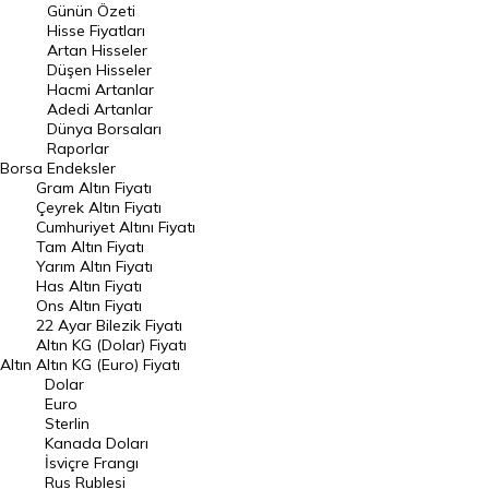
Günün Özeti
En Çok Artan Hisseler
Hisse Fiyatları
Artan Hisseler
En Çok Düşen Hisseler
Düşen Hisseler
Hacmi Artanlar
Hacmi Artanlar
Adedi Artanlar
Geçmiş Kapanışlar
Dünya Borsaları
Raporlar
Dünya Borsaları
Borsa
Endeksler
Gram Altın Fiyatı
Raporlar
Çeyrek Altın Fiyatı
Endeksler
Cumhuriyet Altını Fiyatı
Tam Altın Fiyatı
Yarım Altın Fiyatı
DÖVİZ
Has Altın Fiyatı
Ons Altın Fiyatı
Döviz Kuru
22 Ayar Bilezik Fiyatı
Dolar Kuru
Altın KG (Dolar) Fiyatı
Altın
Altın KG (Euro) Fiyatı
Euro Kuru
Dolar
Euro
Pound Kuru
Sterlin
Kanada Doları
Frank Kuru
İsviçre Frangı
Riyal Kuru
Rus Rublesi