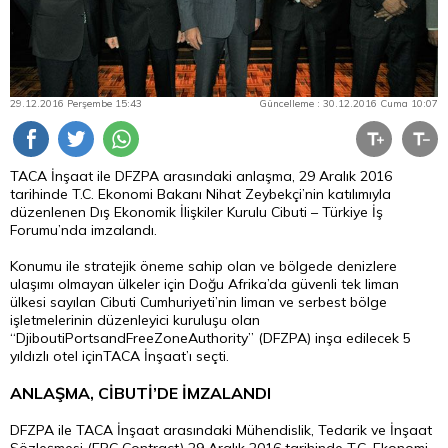
29.12.2016 Perşembe 15:43
Güncelleme : 30.12.2016 Cuma 10:07
TACA İnşaat ile DFZPA arasındaki anlaşma, 29 Aralık 2016
tarihinde T.C. Ekonomi Bakanı Nihat Zeybekçi’nin katılımıyla
düzenlenen Dış Ekonomik İlişkiler Kurulu Cibuti – Türkiye İş
Forumu’nda imzalandı.
Konumu ile stratejik öneme sahip olan ve bölgede denizlere
ulaşımı olmayan ülkeler için Doğu Afrika’da güvenli tek liman
ülkesi sayılan Cibuti Cumhuriyeti’nin liman ve serbest bölge
işletmelerinin düzenleyici kuruluşu olan
“DjiboutiPortsandFreeZoneAuthority” (DFZPA) inşa edilecek 5
yıldızlı otel içinTACA İnşaat’ı seçti.
ANLAŞMA, CİBUTİ’DE İMZALANDI
DFZPA ile TACA İnşaat arasındaki Mühendislik, Tedarik ve İnşaat