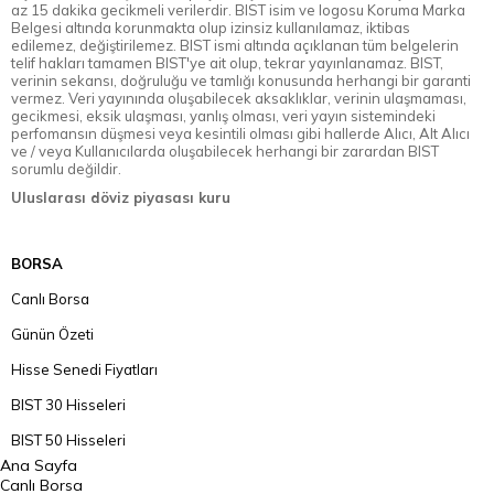
az 15 dakika gecikmeli verilerdir. BIST isim ve logosu Koruma Marka
Belgesi altında korunmakta olup izinsiz kullanılamaz, iktibas
edilemez, değiştirilemez. BIST ismi altında açıklanan tüm belgelerin
telif hakları tamamen BIST'ye ait olup, tekrar yayınlanamaz. BIST,
verinin sekansı, doğruluğu ve tamlığı konusunda herhangi bir garanti
vermez. Veri yayınında oluşabilecek aksaklıklar, verinin ulaşmaması,
gecikmesi, eksik ulaşması, yanlış olması, veri yayın sistemindeki
perfomansın düşmesi veya kesintili olması gibi hallerde Alıcı, Alt Alıcı
ve / veya Kullanıcılarda oluşabilecek herhangi bir zarardan BIST
sorumlu değildir.
Uluslarası döviz piyasası kuru
BORSA
Canlı Borsa
Günün Özeti
Hisse Senedi Fiyatları
BIST 30 Hisseleri
BIST 50 Hisseleri
Ana Sayfa
BIST 100 Hisseleri
Canlı Borsa