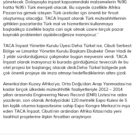
yönetecek. Dolayısıyla inşaat kapsamındaki malzemelerin %90,
hatta %95’i Türk menşeili olacak. Bu sayede özellikle Afrika
Pazarı’na girmek isteyen Türk üreticiler için önemli bir fırsat
oluşturmuş olacağız. TACA İnşaat olarak Türk müteahhitlerinin
gittikleri pazarlarda Türk mal ve hizmetlerini kullanmaya
başladıkça özellikle başta cari açık olmak üzere birçok pazar
kaynaklı problemleri aşabileceğimize inanıyoruz.”
TACA İnşaat Yönetim Kurulu Üyesi Deha Türkel ise, Cibuti Serbest
Bölge ve Limanlar Yönetim Kurulu Başkanı Ebubekir Ömer Hadi ile
1 yıldır sürdürdüğümüz çalışmalar bugün meyvesini verdi. TACA
İnşaat olarak inanıyoruz ki burada gördüğümüz teveccüh ile bu
otel projesi bir başlangıç olacak dedi.Deha Türkel bölgede pek
çok önemli projeye de imza atmayı hedeflediklerinin altını çizdi.
Amerika’dan Kuzey Afrika’ya, Orta Doğu’dan Arap Yarımadası’na
kadar birçok ülkedeki müteahhitlik faaliyetleriyle 2012 – 2014
yılları arasında Engineering News Record (ENR) Listesi’ne adını
yazdıran, son olarak Antalya’daki 120 metrelik Expo Kulesi ile 5
bin kişilik oturma kapasitesine sahip Expo Kongre Merkezi’ni inşa
eden TACA İnşaat, Cibuti’nin ardından Afrika Kıtası’nda yeni
taahhüt projelerine ilişkin fırsatları araştırıyor.