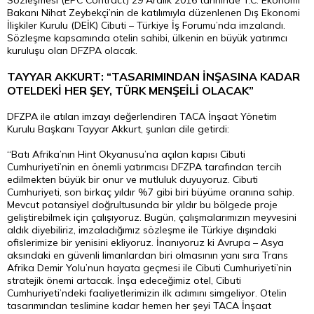
Sözleşmesi (EPC Contract) 29 Aralık 2016 tarihinde T.C. Ekonomi
Bakanı Nihat Zeybekçi’nin de katılımıyla düzenlenen Dış Ekonomi
İlişkiler Kurulu (DEİK) Cibuti – Türkiye İş Forumu’nda imzalandı.
Sözleşme kapsamında otelin sahibi, ülkenin en büyük yatırımcı
kuruluşu olan DFZPA olacak.
TAYYAR AKKURT: “TASARIMINDAN İNŞASINA KADAR
OTELDEKİ HER ŞEY, TÜRK MENŞEİLİ OLACAK”
DFZPA ile atılan imzayı değerlendiren TACA İnşaat Yönetim
Kurulu Başkanı Tayyar Akkurt, şunları dile getirdi:
“Batı Afrika’nın Hint Okyanusu’na açılan kapısı Cibuti
Cumhuriyeti’nin en önemli yatırımcısı DFZPA tarafından tercih
edilmekten büyük bir onur ve mutluluk duyuyoruz. Cibuti
Cumhuriyeti, son birkaç yıldır %7 gibi biri büyüme oranına sahip.
Mevcut potansiyel doğrultusunda bir yıldır bu bölgede proje
geliştirebilmek için çalışıyoruz. Bugün, çalışmalarımızın meyvesini
aldık diyebiliriz, imzaladığımız sözleşme ile Türkiye dışındaki
ofislerimize bir yenisini ekliyoruz. İnanıyoruz ki Avrupa – Asya
aksındaki en güvenli limanlardan biri olmasının yanı sıra Trans
Afrika Demir Yolu’nun hayata geçmesi ile Cibuti Cumhuriyeti’nin
stratejik önemi artacak. İnşa edeceğimiz otel, Cibuti
Cumhuriyeti’ndeki faaliyetlerimizin ilk adımını simgeliyor. Otelin
tasarımından teslimine kadar hemen her şeyi TACA İnşaat