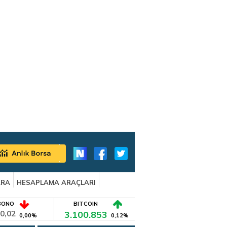
ARA
HESAPLAMA ARAÇLARI
BONO
BITCOIN
0,02
3.100.853
0,00%
0,12%