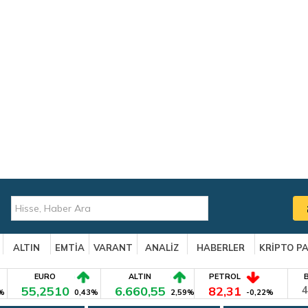
ALTIN
EMTİA
VARANT
ANALİZ
HABERLER
KRİPTO P
EURO
ALTIN
PETROL
55,2510
6.660,55
82,31
4
%
0,43%
2,59%
-0,22%