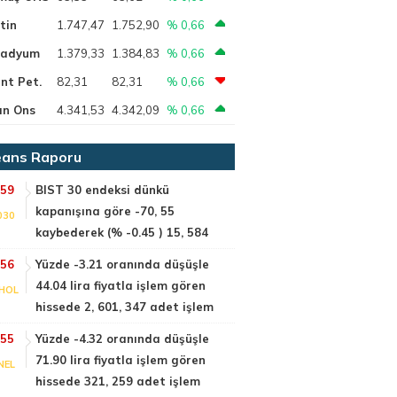
tin
1.747,47
1.752,90
% 0,66
ladyum
1.379,33
1.384,83
% 0,66
nt Pet.
82,31
82,31
% 0,66
ın Ons
4.341,53
4.342,09
% 0,66
ans Raporu
:59
BIST 30 endeksi dünkü
kapanışına göre -70, 55
030
kaybederek (% -0.45 ) 15, 584
:56
Yüzde -3.21 oranında düşüşle
44.04 lira fiyatla işlem gören
HOL
hissede 2, 601, 347 adet işlem
:55
Yüzde -4.32 oranında düşüşle
71.90 lira fiyatla işlem gören
NEL
hissede 321, 259 adet işlem