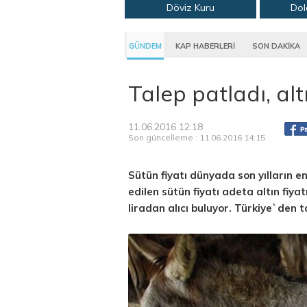
Döviz Kuru
Dol
GÜNDEM
KAP HABERLERİ
SON DAKİKA
Talep patladı, alt
11.06.2016 12:18
Son güncelleme : 11.06.2016 14:15
Sütün fiyatı dünyada son yılların 
edilen sütün fiyatı adeta altın fiyat
liradan alıcı buluyor. Türkiye`den 