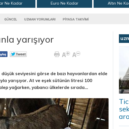
ar Ne Kadar
Euro Ne Kadar
Altın Ne K
GÜNCEL
UZMAN YORUMLARI
PİYASA TAKVİMİ
ınla yarışıyor
uz
en düşük seviyesini görse de bazı hayvanlardan elde
ıyla yarışıyor. At ve eşek sütünün litresi 100
talep yağarken, yabancı ülkelerde sırada...
Tic
sek
ara