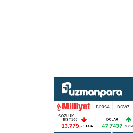
BORSA
DÖVİZ
SÖZLÜK
BIST100
DOLAR
13.779
47,7437
-0,14%
0,25