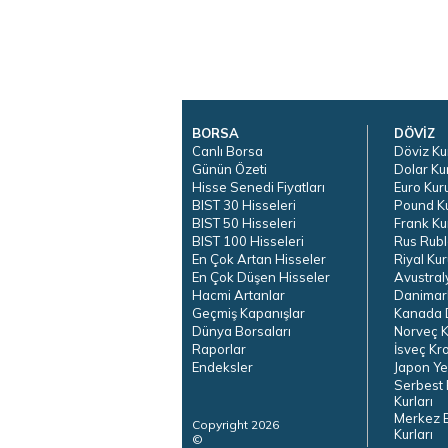
BORSA
DÖVİZ
Canlı Borsa
Döviz Ku
Günün Özeti
Dolar Ku
Hisse Senedi Fiyatları
Euro Kur
BIST 30 Hisseleri
Pound K
BIST 50 Hisseleri
Frank Ku
BIST 100 Hisseleri
Rus Rubl
En Çok Artan Hisseler
Riyal Kur
En Çok Düşen Hisseler
Avustral
Hacmi Artanlar
Danimar
Geçmiş Kapanışlar
Kanada D
Dünya Borsaları
Norveç K
Raporlar
İsveç Kr
Endeksler
Japon Ye
Serbest 
Kurları
Merkez 
Copyright 2026
Kurları
©