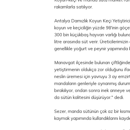
rakamlarla satılıyor.
Antalya Damızlık Koyun Keçi Yetiştirici
koyun ve keçiciliğin yüzde 98'inin göçe
300 bin küçükbaş hayvan varlığı bulund
litre arasında süt verir. Üreticilerimizi
genellikle yoğurt ve peynir yapımında ku
Manavgat ilçesinde bulunan çiftliğin
yetiştirmenin oldukça zor olduğunu ifad
neslin üremesi için yavruyu 3 ay emzir
mandaların genleriyle oynanmış duru
bırakılıyor, ondan sonra inek anneye v
da sütün kalitesini düşürüyor." dedi.
Sezer, manda sütünün çok az bir kısmını 
kaymak yapımında kullandıklarını kayde