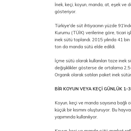
İnek, keçi, koyun, manda, at, eşek ve de
gösteriyor.
Türkiye'de süt ihtiyacının yüzde 91'inde
Kurumu (TÜİK) verilerine göre, ticari i
inek sütü toplandı. 2015 yılında 41 bi
ton da manda sütü elde edildi.
İçme sütü olarak kullanılan taze inek sü
değişiklikler gösterse de ortalama 2,
Organik olarak satılan paket inek sütünü
BİR KOYUN VEYA KEÇİ GÜNLÜK 1-3
Koyun, keçi ve manda sayısına bağlı o
küçük bir kısmını oluşturuyor. Bu hay
yapımında kullanılıyor.
Koyun-keçi ve manda sütü market raflar