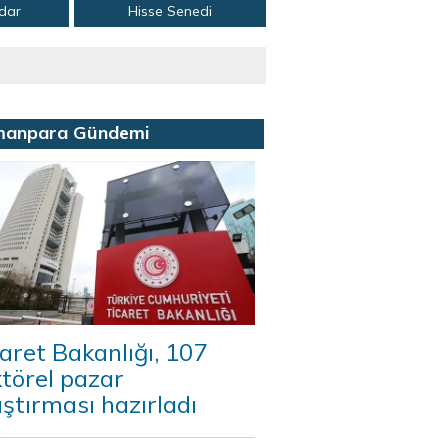
adar
Hisse Senedi
manpara Gündemi
aret Bakanlığı, 107
törel pazar
ştırması hazırladı