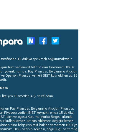
s tarafından 15 dakika gecikmeli sağlanmaktadır.
uşan tüm verilere ait telif hakları tamamen BIST'e
tekrar yayınlanamaz. Pay Piyasası, Borçlanma Araçları
m ve Opsiyon Piyasası verileri BIST kaynaklı en az 15
erdir.
ı Notu
i İletişim Hizmetleri A.Ş. tarafından
ğlanan Pay Piyasası, Borçlanma Araçları Piyasası,
on Piyasası verileri BIST kaynaklı en az 15 dakika
 BIST isim ve logosu Koruma Marka Belgesi altında
iz kullanılamaz, iktibas edilemez, değiştirilemez.
klanan tüm belgelerin telif hakları tamamen BIST'ye
nlanamaz. BIST, verinin sekansı, doğruluğu ve tamlığı