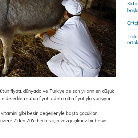
Kırt
başla
Çiftçi
Türki
ortak
tün fiyatı, dünyada ve Türkiye'de son yılların en düşük
 elde edilen sütün fiyatı adeta
altın
fiyatıyla yarışıyor.
 vitamini gibi besin değerleriyle başta çocuklar,
k üzere 7'den 70'e herkes için vazgeçilmez bir besin