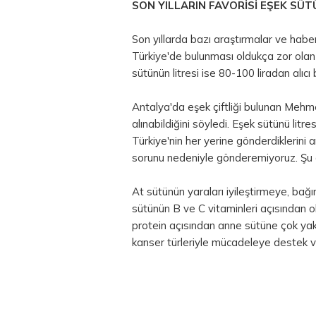
SON YILLARIN FAVORİSİ EŞEK SÜT
Son yıllarda bazı araştırmalar ve haberle
Türkiye'de bulunması oldukça zor olan 
sütünün litresi ise 80-100 liradan alıcı 
Antalya'da eşek çiftliği bulunan Mehmet
alınabildiğini söyledi. Eşek sütünü litr
Türkiye'nin her yerine gönderdiklerini a
sorunu nedeniyle gönderemiyoruz. Şu a
At sütünün yaraları iyileştirmeye, bağı
sütünün B ve C vitaminleri açısından 
protein açısından anne sütüne çok yakın
kanser türleriyle mücadeleye destek ver