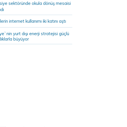
asiye sektöründe okula dönüş mesaisi
dı
lerin internet kullanımı iki katını aştı
ye`nin yurt dışı enerji stratejisi güçlü
lıklarla büyüyor