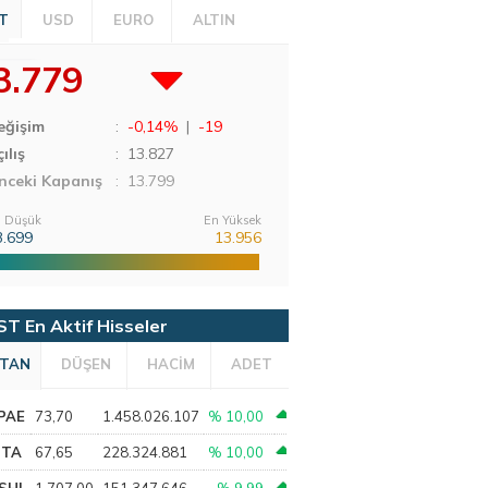
T
USD
EURO
ALTIN
3.779
eğişim
:
-0,14%
|
-19
ılış
:
13.827
nceki Kapanış
: 13.799
 Düşük
En Yüksek
3.699
13.956
ST En Aktif Hisseler
TAN
DÜŞEN
HACİM
ADET
PAE
73,70
1.458.026.107
% 10,00
PTA
67,65
228.324.881
% 10,00
SHL
1.707,00
151.347.646
% 9,99