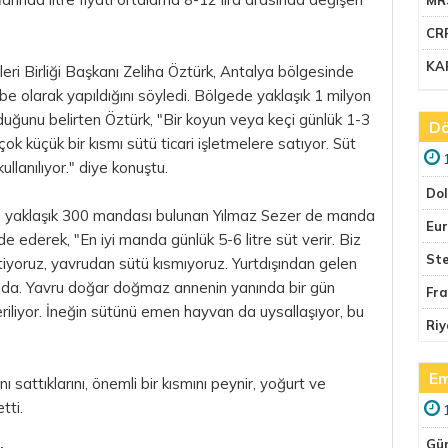
CR
KA
leri Birliği Başkanı Zeliha Öztürk, Antalya bölgesinde
be olarak yapıldığını söyledi. Bölgede yaklaşık 1 milyon
uğunu belirten Öztürk, "Bir koyun veya keçi günlük 1-3
Dö
n çok küçük bir kısmı sütü ticari işletmelere satıyor. Süt
llanılıyor." diye konuştu.
Do
de yaklaşık 300 mandası bulunan Yılmaz Sezer de manda
Eu
e ederek, "En iyi manda günlük 5-6 litre süt verir. Biz
Ste
tiyoruz, yavrudan sütü kısmıyoruz. Yurtdışından gelen
mda. Yavru doğar doğmaz annenin yanında bir gün
Fr
eriliyor. İneğin sütünü emen hayvan da uysallaşıyor, bu
Riy
Em
sattıklarını, önemli bir kısmını peynir, yoğurt ve
tti.
Gü