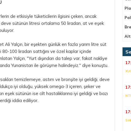
Ü
Pla
rin de etkisiyle tüketicilerin ilgisini çeken, ancak
Pa
deve sütünün litresi ortalama 50 liradan, at ve eşek
Bre
buluyor.
Alt
 Ali Yalçın, bir eşekten günlük en fazla yarım litre süt
esi 80-100 liradan sattığını ve özel kaplar içinde
Se
nlatan Yalçın, "Yurt dışından da talep var, fakat nakliye
17
nda Yunanistan ile görüşme halindeyiz." diye konuştu.
XU
rsakları temizlemeye, astım ve bronşite iyi geldiği, deve
oldukça iyi olduğu, yüksek omega-3 içeren, şeker ve
17
 eşek sütünün ise cilt hastalıklarına iyi geldiği ve bazı
NT
diği iddia ediliyor.
17
SA