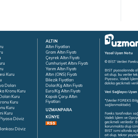
ALTIN
ru
Altın Fiyatları
ru
Gram Altın Fiyatı
Yasal Uyarı Notu
u
Çeyrek Altın Fiyatı
© BİST Verileri Forek
uru
Cumhuriyet Altını Fiyatı
ru
Yarım Altın Fiyatı
BIST piyasalarında ol
esi Kuru
Altın (ONS) Fiyatı
ait olup, bu veriler 
Piyasası, Vadeli İşle
u
Bilezik Fiyatları
dakika gecikmeli veril
ya Doları
Dolar/Kg Altın Fiyatı
ka Kronu Kuru
Euro/Kg Altın Fiyatı
Veri Sağlayıcı Uyar
oları Kuru
Kapalı Çarşı Altın
*(Veriler FOREKS Bilg
Fiyatları
ronu Kuru
sağlanmaktadır)
onu Kuru
UZMANPARA
ni Kuru
Foreks tarafından sa
KÜNYE
Vadeli İşlem ve Opsiy
Piyasa Döviz
gecikmeli verilerdir.
korunmakta olup izins
Bankası Döviz
BIST ismi altında açı
ait olup, tekrar yayı