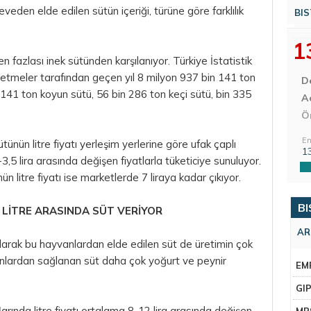
veden elde edilen sütün içeriği, türüne göre farklılık
BIS
1
n fazlası inek sütünden karşılanıyor. Türkiye İstatistik
şletmeler tarafından geçen yıl 8 milyon 937 bin 141 ton
D
n 141 ton koyun sütü, 56 bin 286 ton keçi sütü, bin 335
Aç
Ö
En
tünün litre fiyatı yerleşim yerlerine göre ufak çaplı
1
5-3,5
lira
arasında değişen fiyatlarla tüketiciye sunuluyor.
n litre fiyatı ise marketlerde 7 liraya kadar çıkıyor.
BI
 LİTRE ARASINDA SÜT VERİYOR
AR
larak bu hayvanlardan elde edilen süt de üretimin çok
vanlardan sağlanan süt daha çok yoğurt ve peynir
EM
GI
ında litre fiyatı ortalama 8-12 lira arasında değişen
MR