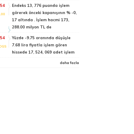
:54
Endeks 13, 776 puanda işlem
görerek önceki kapanışının % -0,
100
17 altında . İşlem hacmi 173,
288.00 milyon TL de
:54
Yüzde -9.75 oranında düşüşle
7.68 lira fiyatla işlem gören
DGS
hissede 17, 524, 069 adet işlem
daha fazla