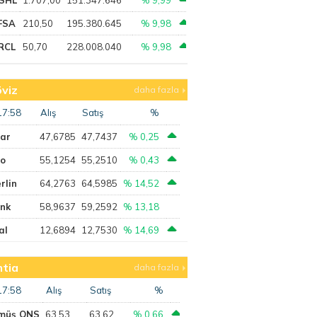
FSA
210,50
195.380.645
% 9,98
RCL
50,70
228.008.040
% 9,98
viz
daha fazla
17:58
Alış
Satış
%
lar
47,6785
47,7437
% 0,25
ro
55,1254
55,2510
% 0,43
rlin
64,2763
64,5985
% 14,52
ank
58,9637
59,2592
% 13,18
al
12,6894
12,7530
% 14,69
tia
daha fazla
17:58
Alış
Satış
%
müş ONS
63,53
63,62
% 0,66