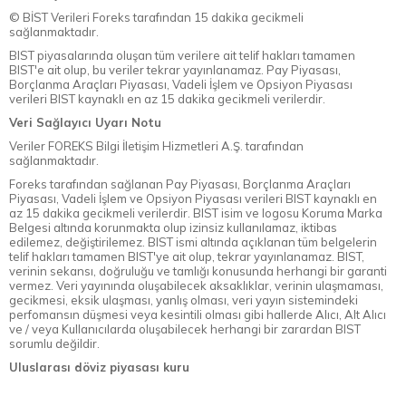
© BİST Verileri Foreks tarafından 15 dakika gecikmeli
sağlanmaktadır.
BIST piyasalarında oluşan tüm verilere ait telif hakları tamamen
BIST'e ait olup, bu veriler tekrar yayınlanamaz. Pay Piyasası,
Borçlanma Araçları Piyasası, Vadeli İşlem ve Opsiyon Piyasası
verileri BIST kaynaklı en az 15 dakika gecikmeli verilerdir.
Veri Sağlayıcı Uyarı Notu
Veriler FOREKS Bilgi İletişim Hizmetleri A.Ş. tarafından
sağlanmaktadır.
Foreks tarafından sağlanan Pay Piyasası, Borçlanma Araçları
Piyasası, Vadeli İşlem ve Opsiyon Piyasası verileri BIST kaynaklı en
az 15 dakika gecikmeli verilerdir. BIST isim ve logosu Koruma Marka
Belgesi altında korunmakta olup izinsiz kullanılamaz, iktibas
edilemez, değiştirilemez. BIST ismi altında açıklanan tüm belgelerin
telif hakları tamamen BIST'ye ait olup, tekrar yayınlanamaz. BIST,
verinin sekansı, doğruluğu ve tamlığı konusunda herhangi bir garanti
vermez. Veri yayınında oluşabilecek aksaklıklar, verinin ulaşmaması,
gecikmesi, eksik ulaşması, yanlış olması, veri yayın sistemindeki
perfomansın düşmesi veya kesintili olması gibi hallerde Alıcı, Alt Alıcı
ve / veya Kullanıcılarda oluşabilecek herhangi bir zarardan BIST
sorumlu değildir.
Uluslarası döviz piyasası kuru