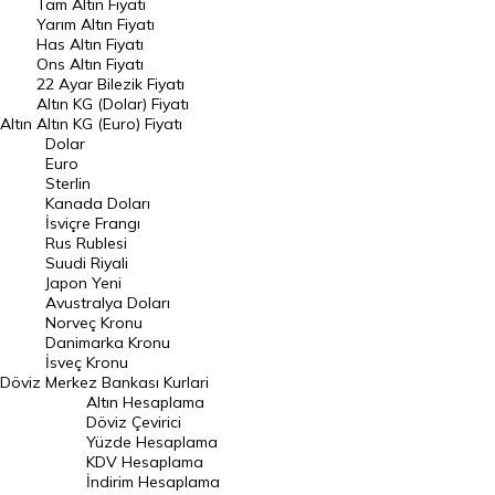
Tam Altın Fiyatı
Yarım Altın Fiyatı
DÖVİZ
Has Altın Fiyatı
Ons Altın Fiyatı
Döviz Kuru
22 Ayar Bilezik Fiyatı
Dolar Kuru
Altın KG (Dolar) Fiyatı
Altın
Altın KG (Euro) Fiyatı
Euro Kuru
Dolar
Euro
Pound Kuru
Sterlin
Kanada Doları
Frank Kuru
İsviçre Frangı
Riyal Kuru
Rus Rublesi
Suudi Riyali
Avustralya Doları
Japon Yeni
Avustralya Doları
Danimarka Kronu Kuru
Norveç Kronu
Danimarka Kronu
Kanada Doları Kuru
İsveç Kronu
Döviz
Merkez Bankası Kurlari
Norveç Kronu Kuru
Altın Hesaplama
İsveç Kronu Kuru
Döviz Çevirici
Yüzde Hesaplama
Japon Yeni Kuru
KDV Hesaplama
İndirim Hesaplama
Serbest Piyasa Döviz Kurları