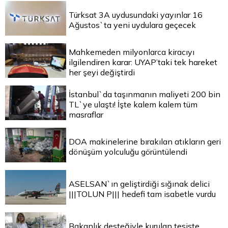
Türksat 3A uydusundaki yayınlar 16
Ağustos`ta yeni uydulara geçecek
Mahkemeden milyonlarca kiracıyı
ilgilendiren karar: UYAP’taki tek hareket
her şeyi değiştirdi
İstanbul`da taşınmanın maliyeti 200 bin
TL`ye ulaştı! İşte kalem kalem tüm
masraflar
DOA makinelerine bırakılan atıkların geri
dönüşüm yolculuğu görüntülendi
ASELSAN`ın geliştirdiği sığınak delici
|||TOLUN P||| hedefi tam isabetle vurdu
Bakanlık desteğiyle kurulan tesiste