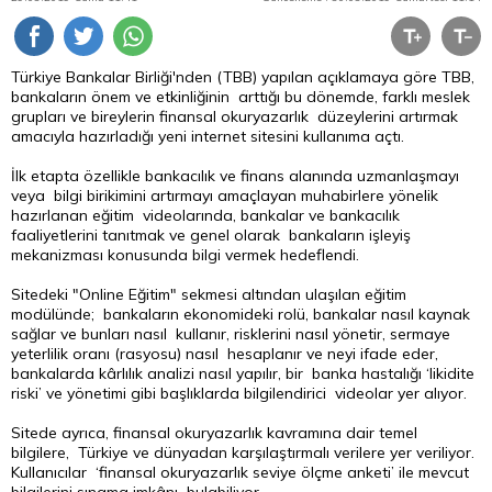
Türkiye Bankalar Birliği'nden (TBB) yapılan açıklamaya göre TBB,
bankaların önem ve etkinliğinin arttığı bu dönemde, farklı meslek
grupları ve bireylerin finansal okuryazarlık düzeylerini artırmak
amacıyla hazırladığı yeni internet sitesini kullanıma açtı.
İlk etapta özellikle bankacılık ve finans alanında uzmanlaşmayı
veya bilgi birikimini artırmayı amaçlayan muhabirlere yönelik
hazırlanan eğitim videolarında, bankalar ve bankacılık
faaliyetlerini tanıtmak ve genel olarak bankaların işleyiş
mekanizması konusunda bilgi vermek hedeflendi.
Sitedeki "Online Eğitim" sekmesi altından ulaşılan eğitim
modülünde; bankaların ekonomideki rolü, bankalar nasıl kaynak
sağlar ve bunları nasıl kullanır, risklerini nasıl yönetir, sermaye
yeterlilik oranı (rasyosu) nasıl hesaplanır ve neyi ifade eder,
bankalarda kârlılık analizi nasıl yapılır, bir banka hastalığı ‘likidite
riski’ ve yönetimi gibi başlıklarda bilgilendirici videolar yer alıyor.
Sitede ayrıca, finansal okuryazarlık kavramına dair temel
bilgilere, Türkiye ve dünyadan karşılaştırmalı verilere yer veriliyor.
Kullanıcılar ‘finansal okuryazarlık seviye ölçme anketi’ ile mevcut