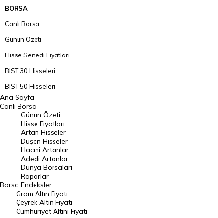
BORSA
Canlı Borsa
Günün Özeti
Hisse Senedi Fiyatları
BIST 30 Hisseleri
BIST 50 Hisseleri
Ana Sayfa
BIST 100 Hisseleri
Canlı Borsa
Günün Özeti
En Çok Artan Hisseler
Hisse Fiyatları
Artan Hisseler
En Çok Düşen Hisseler
Düşen Hisseler
Hacmi Artanlar
Hacmi Artanlar
Adedi Artanlar
Geçmiş Kapanışlar
Dünya Borsaları
Raporlar
Dünya Borsaları
Borsa
Endeksler
Gram Altın Fiyatı
Raporlar
Çeyrek Altın Fiyatı
Endeksler
Cumhuriyet Altını Fiyatı