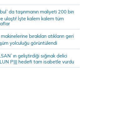
bul`da taşınmanın maliyeti 200 bin
e ulaştı! İşte kalem kalem tüm
aflar
akinelerine bırakılan atıkların geri
şüm yolculuğu görüntülendi
AN`ın geliştirdiği sığınak delici
LUN P||| hedefi tam isabetle vurdu