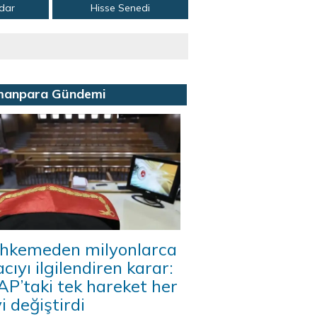
adar
Hisse Senedi
manpara Gündemi
hkemeden milyonlarca
acıyı ilgilendiren karar:
P’taki tek hareket her
i değiştirdi