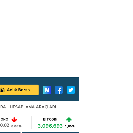
ARA
HESAPLAMA ARAÇLARI
BONO
BITCOIN
0,02
3.096.693
0,00%
1,05%