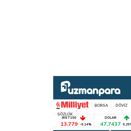
BORSA
DÖVİZ
SÖZLÜK
BIST100
DOLAR
13.779
47,7437
-0,14%
0,25