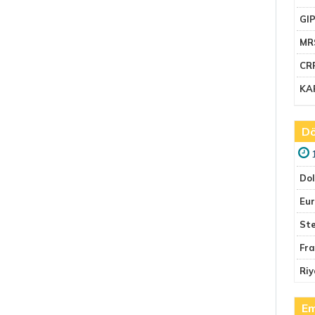
GI
MR
CR
KA
Dö
Do
Eu
Ste
Fr
Riy
Em