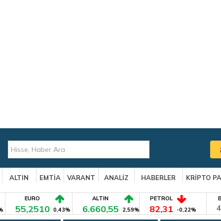
ALTIN
EMTİA
VARANT
ANALİZ
HABERLER
KRİPTO P
EURO
ALTIN
PETROL
55,2510
6.660,55
82,31
4
%
0,43%
2,59%
-0,22%