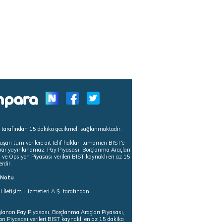
s tarafından 15 dakika gecikmeli sağlanmaktadır.
uşan tüm verilere ait telif hakları tamamen BIST'e
tekrar yayınlanamaz. Pay Piyasası, Borçlanma Araçları
m ve Opsiyon Piyasası verileri BIST kaynaklı en az 15
erdir.
ı Notu
i İletişim Hizmetleri A.Ş. tarafından
ğlanan Pay Piyasası, Borçlanma Araçları Piyasası,
on Piyasası verileri BIST kaynaklı en az 15 dakika