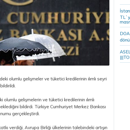
İstan
TL`y
masr
DOA m
dönü
ASELS
|||TO
i olumlu gelişmeler ve tüketici kredilerinin ılımlı seyri
ildirildi.
 olumlu gelişmelerin ve tüketici kredilerinin ılımlı
teklediğini bildirdi. Türkiye Cumhuriyet Merkez Bankası
unumu gerçekleştirdi.
ı verdiği, Avrupa Birliği ülkelerinin talebindeki artışın