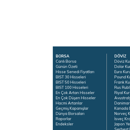
BORSA
DÖVİZ
Canlı Borsa
Döviz Ku
Günün Özeti
Dolar Ku
Hisse Senedi Fiyatları
Euro Kur
BIST 30 Hisseleri
Pound K
BIST 50 Hisseleri
Frank Ku
BIST 100 Hisseleri
Rus Rubl
En Çok Artan Hisseler
Riyal Kur
En Çok Düşen Hisseler
Avustral
Hacmi Artanlar
Danimar
Geçmiş Kapanışlar
Kanada D
Dünya Borsaları
Norveç K
Raporlar
İsveç Kr
Endeksler
Japon Ye
Serbest 