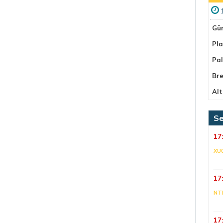
Gü
Pla
Pa
Bre
Alt
Se
17
XU
17
NT
17