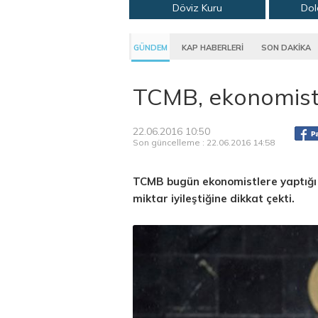
Döviz Kuru
Dol
GÜNDEM
KAP HABERLERİ
SON DAKİKA
TCMB, ekonomist
22.06.2016 10:50
Son güncelleme : 22.06.2016 14:58
TCMB bugün ekonomistlere yaptığı s
miktar iyileştiğine dikkat çekti.