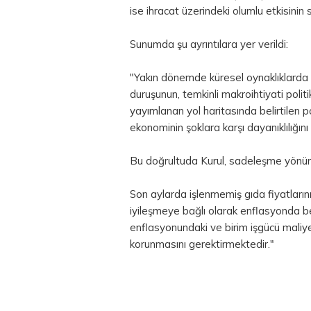
ise ihracat üzerindeki olumlu etkisinin s
Sunumda şu ayrıntılara yer verildi:
"Yakın dönemde küresel oynaklıklarda bir
duruşunun, temkinli makroihtiyati poli
yayımlanan yol haritasında belirtilen pol
ekonominin şoklara karşı dayanıklılığını
Bu doğrultuda Kurul, sadeleşme yönünd
Son aylarda işlenmemiş gıda fiyatların
iyileşmeye bağlı olarak enflasyonda bel
enflasyonundaki ve birim işgücü maliyetl
korunmasını gerektirmektedir."