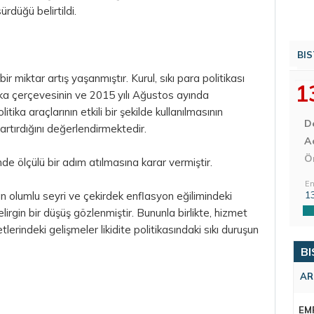
ürdüğü belirtildi.
BIS
 miktar artış yaşanmıştır. Kurul, sıkı para politikası
1
tika çerçevesinin ve 2015 yılı Ağustos ayında
itika araçlarının etkili bir şekilde kullanılmasının
D
 artırdığını değerlendirmektedir.
Aç
Ö
e ölçülü bir adım atılmasına karar vermiştir.
En
1
ın olumlu seyri ve çekirdek enflasyon eğilimindeki
irgin bir düşüş gözlenmiştir. Bununla birlikte, hizmet
erindeki gelişmeler likidite politikasındaki sıkı duruşun
BI
AR
EM