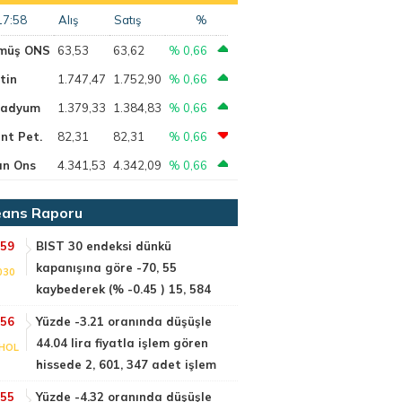
17:58
Alış
Satış
%
müş ONS
63,53
63,62
% 0,66
tin
1.747,47
1.752,90
% 0,66
ladyum
1.379,33
1.384,83
% 0,66
nt Pet.
82,31
82,31
% 0,66
ın Ons
4.341,53
4.342,09
% 0,66
ans Raporu
:59
BIST 30 endeksi dünkü
kapanışına göre -70, 55
030
kaybederek (% -0.45 ) 15, 584
:56
Yüzde -3.21 oranında düşüşle
44.04 lira fiyatla işlem gören
HOL
hissede 2, 601, 347 adet işlem
:55
Yüzde -4.32 oranında düşüşle