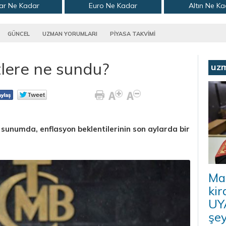
ar Ne Kadar
Euro Ne Kadar
Altın Ne K
GÜNCEL
UZMAN YORUMLARI
PİYASA TAKVİMİ
lere ne sundu?
uz
unumda, enflasyon beklentilerinin son aylarda bir
Ma
kir
UYA
şey