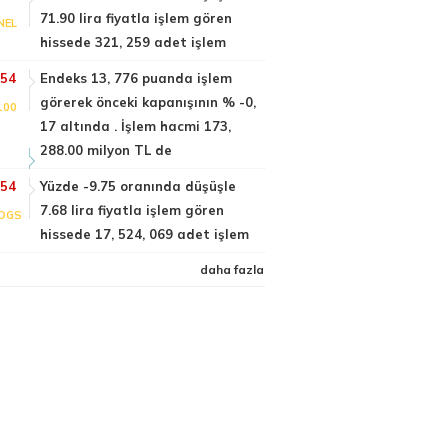
71.90 lira fiyatla işlem gören
NEL
hissede 321, 259 adet işlem
:54
Endeks 13, 776 puanda işlem
görerek önceki kapanışının % -0,
100
17 altında . İşlem hacmi 173,
288.00 milyon TL de
:54
Yüzde -9.75 oranında düşüşle
7.68 lira fiyatla işlem gören
DGS
hissede 17, 524, 069 adet işlem
daha fazla