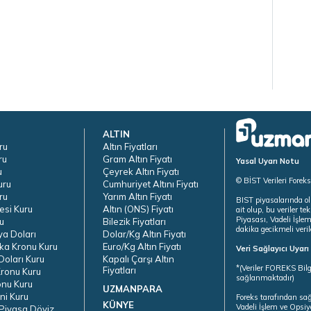
ALTIN
ru
Altın Fiyatları
ru
Gram Altın Fiyatı
Yasal Uyarı Notu
u
Çeyrek Altın Fiyatı
© BİST Verileri Forek
uru
Cumhuriyet Altını Fiyatı
ru
Yarım Altın Fiyatı
BIST piyasalarında ol
esi Kuru
Altın (ONS) Fiyatı
ait olup, bu veriler 
Piyasası, Vadeli İşle
u
Bilezik Fiyatları
dakika gecikmeli veril
ya Doları
Dolar/Kg Altın Fiyatı
ka Kronu Kuru
Euro/Kg Altın Fiyatı
Veri Sağlayıcı Uyar
oları Kuru
Kapalı Çarşı Altın
*(Veriler FOREKS Bilg
Fiyatları
ronu Kuru
sağlanmaktadır)
onu Kuru
UZMANPARA
ni Kuru
Foreks tarafından sa
KÜNYE
Vadeli İşlem ve Opsiy
Piyasa Döviz