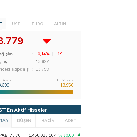
T
USD
EURO
ALTIN
3.779
eğişim
:
-0,14%
|
-19
ılış
:
13.827
nceki Kapanış
: 13.799
 Düşük
En Yüksek
3.699
13.956
ST En Aktif Hisseler
TAN
DÜŞEN
HACİM
ADET
PAE
73,70
1.458.026.107
% 10,00