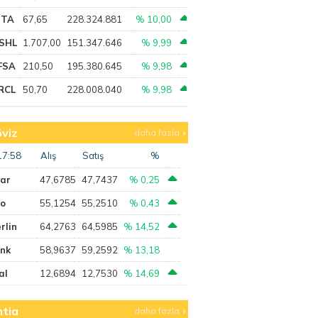
PTA
67,65
228.324.881
% 10,00
SHL
1.707,00
151.347.646
% 9,99
FSA
210,50
195.380.645
% 9,98
RCL
50,70
228.008.040
% 9,98
viz
daha fazla
17:58
Alış
Satış
%
lar
47,6785
47,7437
% 0,25
ro
55,1254
55,2510
% 0,43
rlin
64,2763
64,5985
% 14,52
ank
58,9637
59,2592
% 13,18
al
12,6894
12,7530
% 14,69
tia
daha fazla