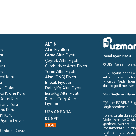
ALTIN
ru
Altın Fiyatları
ru
Gram Altın Fiyatı
Yasal Uyarı Notu
u
Çeyrek Altın Fiyatı
© BİST Verileri Forek
uru
Cumhuriyet Altını Fiyatı
ru
Yarım Altın Fiyatı
BIST piyasalarında ol
esi Kuru
Altın (ONS) Fiyatı
ait olup, bu veriler 
Piyasası, Vadeli İşle
u
Bilezik Fiyatları
dakika gecikmeli veril
ya Doları
Dolar/Kg Altın Fiyatı
ka Kronu Kuru
Euro/Kg Altın Fiyatı
Veri Sağlayıcı Uyar
oları Kuru
Kapalı Çarşı Altın
*(Veriler FOREKS Bilg
Fiyatları
ronu Kuru
sağlanmaktadır)
onu Kuru
UZMANPARA
ni Kuru
Foreks tarafından sa
KÜNYE
Vadeli İşlem ve Opsiy
Piyasa Döviz
gecikmeli verilerdir.
korunmakta olup izins
Bankası Döviz
BIST ismi altında açı