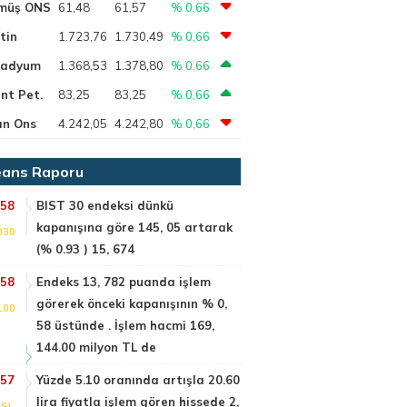
müş ONS
61,48
61,57
% 0,66
tin
1.723,76
1.730,49
% 0,66
ladyum
1.368,53
1.378,80
% 0,66
nt Pet.
83,25
83,25
% 0,66
ın Ons
4.242,05
4.242,80
% 0,66
ans Raporu
:58
BIST 30 endeksi dünkü
kapanışına göre 145, 05 artarak
030
(% 0.93 ) 15, 674
:58
Endeks 13, 782 puanda işlem
görerek önceki kapanışının % 0,
100
58 üstünde . İşlem hacmi 169,
144.00 milyon TL de
:57
Yüzde 5.10 oranında artışla 20.60
lira fiyatla işlem gören hissede 2,
SI