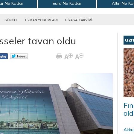
ar Ne Kadar
Euro Ne Kadar
Altın Ne K
GÜNCEL
UZMAN YORUMLARI
PİYASA TAKVİMİ
isseler tavan oldu
uz
Fın
old
Akku