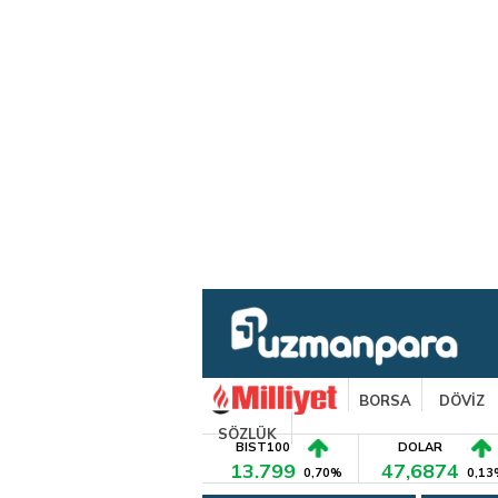
BORSA
DÖVİZ
SÖZLÜK
BIST100
DOLAR
13.799
47,6874
0,70%
0,13