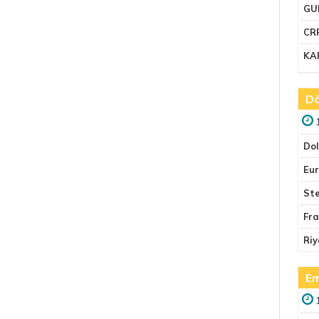
GU
CR
KA
Dö
Do
Eu
Ste
Fr
Riy
Em