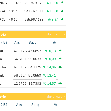
NDG
1.694,00
261.879.525
% 10,00
FSA
191,40
543.467.311
% 10,00
RCL
46,10
325.967.199
% 9,97
viz
daha fazla
17:59
Alış
Satış
%
lar
47,6178
47,6857
% 0,13
ro
54,8161
55,0633
% 0,09
rlin
64,0167
64,3375
% 14,06
ank
58,5624
58,8559
% 12,41
al
12,6756
12,7392
% 14,57
tia
daha fazla
17:59
Alış
Satış
%