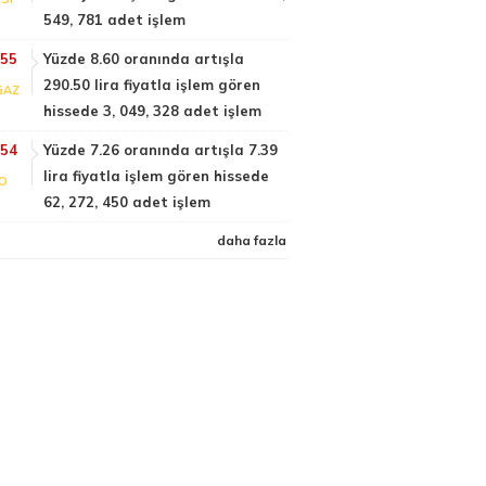
549, 781 adet işlem
:55
Yüzde 8.60 oranında artışla
290.50 lira fiyatla işlem gören
GAZ
hissede 3, 049, 328 adet işlem
:54
Yüzde 7.26 oranında artışla 7.39
lira fiyatla işlem gören hissede
FO
62, 272, 450 adet işlem
daha fazla