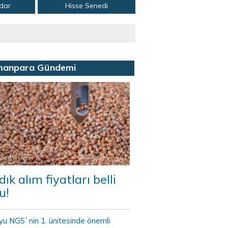
adar
Hisse Senedi
manpara Gündemi
dık alım fiyatları belli
u!
yu NGS`nin 1. ünitesinde önemli