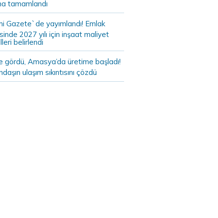
a tamamlandı
i Gazete`de yayımlandı! Emlak
sinde 2027 yılı için inşaat maliyet
leri belirlendi
de gördü, Amasya’da üretime başladı!
daşın ulaşım sıkıntısını çözdü