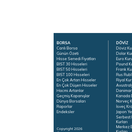
BORSA
DÖVİZ
Canlı Borsa
Döviz Ku
Günün Özeti
Dolar Ku
Hisse Senedi Fiyatları
Euro Kur
BIST 30 Hisseleri
Pound K
BIST 50 Hisseleri
Frank Ku
BIST 100 Hisseleri
Rus Rubl
En Çok Artan Hisseler
Riyal Kur
En Çok Düşen Hisseler
Avustral
Hacmi Artanlar
Danimar
Geçmiş Kapanışlar
Kanada D
Dünya Borsaları
Norveç K
Raporlar
İsveç Kr
Endeksler
Japon Ye
Serbest 
Kurları
Merkez 
Copyright 2026
Kurları