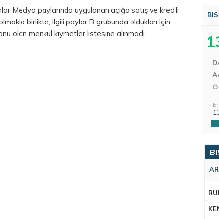
ar Medya paylarında uygulanan açığa satış ve kredili
BIS
lmakla birlikte, ilgili paylar B grubunda oldukları için
konu olan menkul kıymetler listesine alınmadı.
1
D
Aç
Ö
En
1
BI
AR
RU
KE