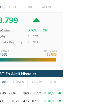
T
USD
EURO
ALTIN
3.799
eğişim
:
0,70%
|
96
ılış
:
13.729
nceki Kapanış
: 13.703
 Düşük
En Yüksek
3.668
13.805
ST En Aktif Hisseler
TAN
DÜŞEN
HACİM
ADET
BNS
29,04
269.986.721
% 10,00
NT
390,50
4.176.021
% 10,00