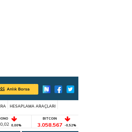
ARA
HESAPLAMA ARAÇLARI
BONO
BITCOIN
0,02
3.058.567
0,00%
-0,52%