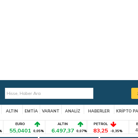
ALTIN
EMTİA
VARANT
ANALİZ
HABERLER
KRİPTO P
EURO
ALTIN
PETROL
55,0401
6.497,37
83,25
4
%
0,05%
0,07%
-0,35%