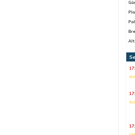
Gü
Pla
Pa
Bre
Alt
Se
17
XU
17
XU
17
DNI