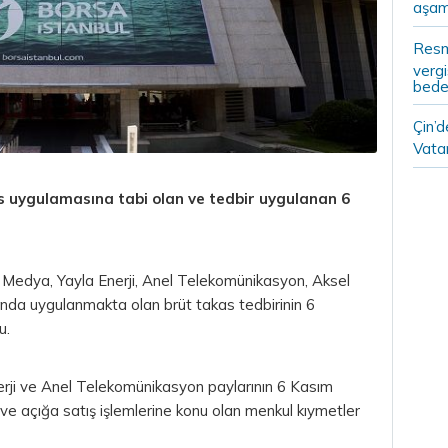
aşam
Resm
vergi
bedel
Çin’
Vatan
s uygulamasına tabi olan ve tedbir uygulanan 6
r Medya, Yayla Enerji, Anel Telekomünikasyon,
Aksel
rında uygulanmakta olan brüt takas tedbirinin 6
u.
erji ve Anel Telekomünikasyon paylarının 6 Kasım
m ve açığa satış işlemlerine konu olan menkul kıymetler